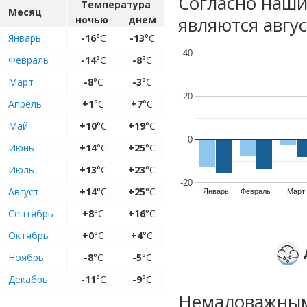
Согласно наш
Температура
Месяц
являются авгус
ночью
днем
Январь
-16
°C
-13
°C
40
Февраль
-14
°C
-8
°C
Март
-8
°C
-3
°C
20
Апрель
+1
°C
+7
°C
Май
+10
°C
+19
°C
0
Июнь
+14
°C
+25
°C
Июль
+13
°C
+23
°C
-20
Август
+14
°C
+25
°C
Январь
Февраль
Март
Сентябрь
+8
°C
+16
°C
Октябрь
+0
°C
+4
°C
Ноябрь
-8
°C
-5
°C
Декабрь
-11
°C
-9
°C
Немаловажным