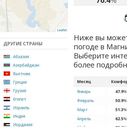
76.4
%
Leaflet
Ниже вы может
ДРУГИЕ СТРАНЫ
погоде в Магн
Выберите инте
Абхазия
более подроб
Азербайджан
Вьетнам
Месяц
Комфо
Греция
Грузия
Январь
47.9
%
Египет
Февраль
50.9
%
Израиль
Март
51.3
%
Индия
Апрель
62.5
%
Иордания