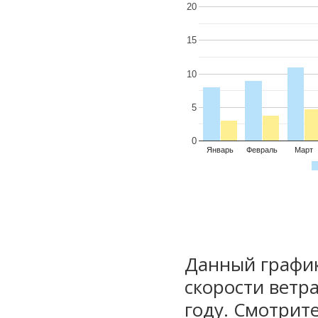
20
15
10
5
0
Январь
Февраль
Март
Данный график
скорости ветр
году. Смотрит