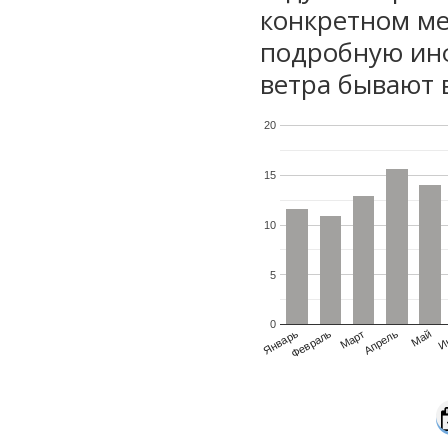
конкретном ме
подробную инф
ветра бывают 
20
15
10
5
0
Январь
Февраль
Март
Апрель
Май
И