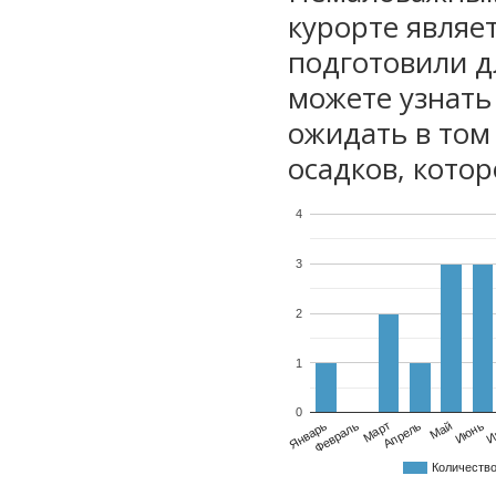
курорте являе
подготовили дл
можете узнать
ожидать в том
осадков, котор
4
3
2
1
0
Январь
Февраль
Март
Апрель
Май
Июнь
И
Количеств