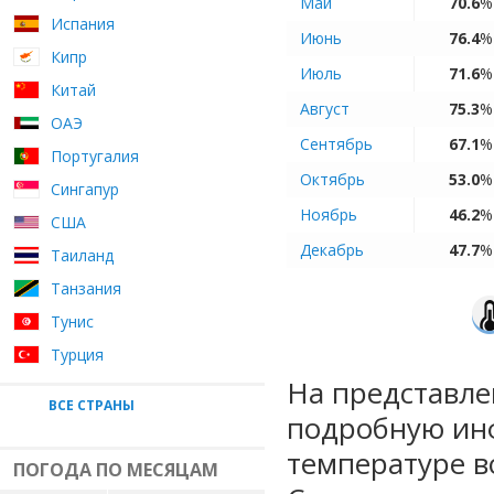
Май
70.6
%
Испания
Июнь
76.4
%
Кипр
Июль
71.6
%
Китай
Август
75.3
%
ОАЭ
Сентябрь
67.1
%
Португалия
Октябрь
53.0
%
Сингапур
Ноябрь
46.2
%
США
Декабрь
47.7
%
Таиланд
Танзания
Тунис
Турция
На представле
ВСЕ СТРАНЫ
подробную ин
температуре в
ПОГОДА ПО МЕСЯЦАМ