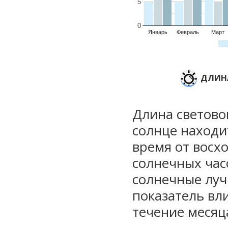
5
0
Январь
Февраль
Март
ДЛИНА
Длина световог
солнце находи
время от восхо
солнечных часо
солнечные луч
показатель вли
течение месяц