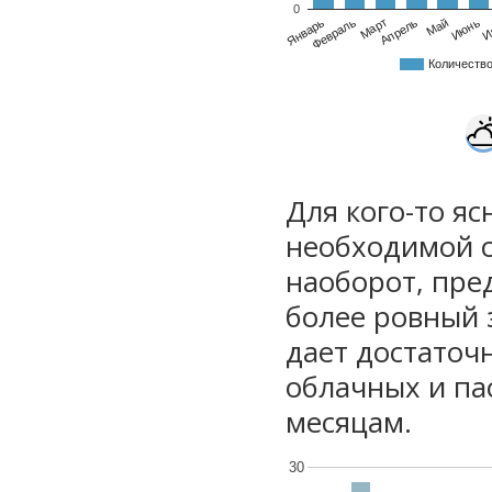
0
Январь
Февраль
Март
Апрель
Май
Июнь
И
Количеств
Для кого-то яс
необходимой с
наоборот, пре
более ровный 
дает достаточ
облачных и па
месяцам.
30