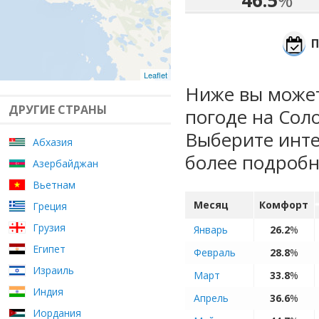
46.5
%
П
Leaflet
Ниже вы может
ДРУГИЕ СТРАНЫ
погоде на Сол
Выберите инте
Абхазия
более подроб
Азербайджан
Вьетнам
Месяц
Комфорт
Греция
Грузия
Январь
26.2
%
Египет
Февраль
28.8
%
Израиль
Март
33.8
%
Индия
Апрель
36.6
%
Иордания