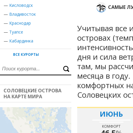
—
Кисловодск
САМЫЕ Л
—
Владивосток
—
Краснодар
Учитывая все 
—
Туапсе
островах (темп
—
Кабардинка
интенсивность
дня и сила вет
ВСЕ КУРОРТЫ
там, мы рассч
месяца в году
комфортных на
СОЛОВЕЦКИЕ ОСТРОВА
Соловецких ос
НА КАРТЕ МИРА
ИЮНЬ
КОМФОРТ