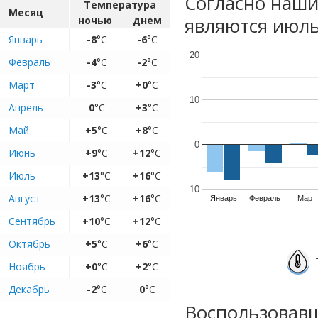
Согласно наш
Температура
Месяц
являются июль,
ночью
днем
Январь
-8
°C
-6
°C
20
Февраль
-4
°C
-2
°C
Март
-3
°C
+0
°C
10
Апрель
0
°C
+3
°C
Май
+5
°C
+8
°C
0
Июнь
+9
°C
+12
°C
Июль
+13
°C
+16
°C
-10
Август
+13
°C
+16
°C
Январь
Февраль
Март
Сентябрь
+10
°C
+12
°C
Октябрь
+5
°C
+6
°C
Ноябрь
+0
°C
+2
°C
Декабрь
-2
°C
0
°C
Воспользовавш