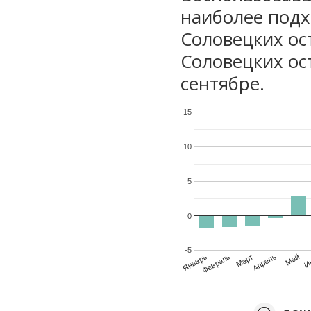
наиболее подх
Соловецких ос
Соловецких ост
сентябре.
15
10
5
0
-5
Январь
Февраль
Март
Апрель
Май
И