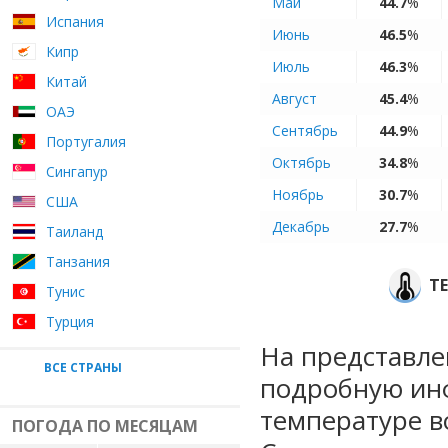
Май
44.7
%
Испания
Июнь
46.5
%
Кипр
Июль
46.3
%
Китай
Август
45.4
%
ОАЭ
Сентябрь
44.9
%
Португалия
Октябрь
34.8
%
Сингапур
Ноябрь
30.7
%
США
Декабрь
27.7
%
Таиланд
Танзания
Т
Тунис
Турция
На представле
ВСЕ СТРАНЫ
подробную ин
температуре в
ПОГОДА ПО МЕСЯЦАМ