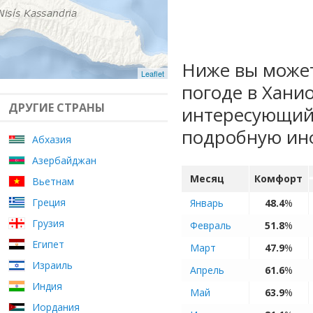
Ниже вы может
Leaflet
погоде в Хани
ДРУГИЕ СТРАНЫ
интересующий 
подробную ин
Абхазия
Азербайджан
Месяц
Комфорт
Вьетнам
Греция
Январь
48.4
%
Грузия
Февраль
51.8
%
Египет
Март
47.9
%
Израиль
Апрель
61.6
%
Индия
Май
63.9
%
Иордания