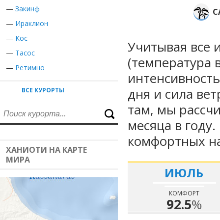
—
Закинф
С
—
Ираклион
—
Кос
Учитывая все 
—
Тасос
(температура в
—
Ретимно
интенсивность
дня и сила вет
ВСЕ КУРОРТЫ
там, мы рассч
месяца в году
комфортных на
ХАНИОТИ НА КАРТЕ
МИРА
ИЮЛЬ
КОМФОРТ
92.5
%