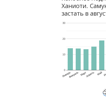
Ханиоти. Саму
застать в авгу
30
20
10
0
Январь
Февраль
Март
Апрель
Май
И