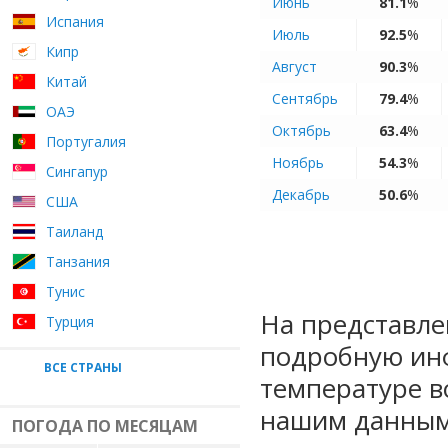
Июнь
81.1
%
Испания
Июль
92.5
%
Кипр
Август
90.3
%
Китай
Сентябрь
79.4
%
ОАЭ
Октябрь
63.4
%
Португалия
Ноябрь
54.3
%
Сингапур
Декабрь
50.6
%
США
Таиланд
Танзания
Тунис
На представле
Турция
подробную ин
ВСЕ СТРАНЫ
температуре в
нашим данным
ПОГОДА ПО МЕСЯЦАМ