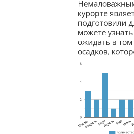
Немаловажным
курорте являе
подготовили дл
можете узнать
ожидать в том
осадков, котор
6
4
2
0
Январь
Февраль
Март
Апрель
Май
Июнь
И
Количеств