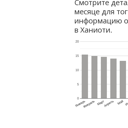
Смотрите дета
месяце для то
информацию о 
в Ханиоти.
20
15
10
5
0
Январь
Февраль
Март
Апрель
Май
И