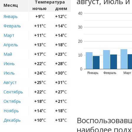
август, июль и
Температура
Месяц
ночью
днем
40
Январь
+9
°C
+12
°C
Февраль
+11
°C
+14
°C
30
Март
+11
°C
+14
°C
20
Апрель
+13
°C
+18
°C
Май
+17
°C
+23
°C
10
Июнь
+22
°C
+28
°C
0
Июль
+24
°C
+30
°C
Январь
Февраль
Март
Август
+25
°C
+31
°C
Сентябрь
+22
°C
+27
°C
Октябрь
+18
°C
+21
°C
Ноябрь
+14
°C
+18
°C
Воспользовавш
Декабрь
+10
°C
+13
°C
наиболее подх