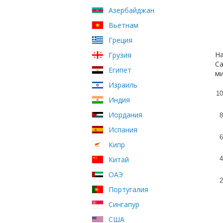
Азербайджан
Вьетнам
Греция
На
Грузия
Са
Египет
ми
Израиль
10
Индия
Иордания
8
Испания
6
Кипр
Китай
4
ОАЭ
2
Португалия
Сингапур
США