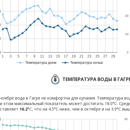
5
20
0
10
5
0
0
1
3
5
7
9
11
13
15
17
19
21
23
25
27
29
Температура днем
Температура ночью
ТЕМПЕРАТУРА ВОДЫ В ГАГРЕ
ноябре вода в Гагре не комфортна для купания. Температура вод
и этом максимальный показатель может достигать 18.0°C. Сред
оставляет
16.2
°C, что на 4.5°C ниже, чем в октябре и на 3.9°C вы
0
30