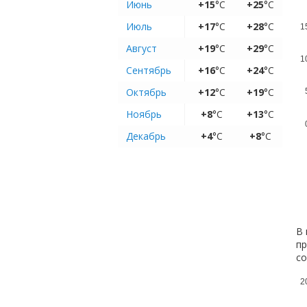
Июнь
+15
°C
+25
°C
Июль
+17
°C
+28
°C
1
Август
+19
°C
+29
°C
1
Сентябрь
+16
°C
+24
°C
Октябрь
+12
°C
+19
°C
Ноябрь
+8
°C
+13
°C
Декабрь
+4
°C
+8
°C
В 
пр
с
2