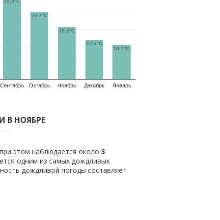
25.3°C
20.7°C
16.2°C
12.3°C
10.7°C
Сентябрь
Октябрь
Ноябрь
Декабрь
Январь
 В НОЯБРЕ
 при этом наблюдается около
3
ется одним из самых дождливых
тность дождливой погоды составляет