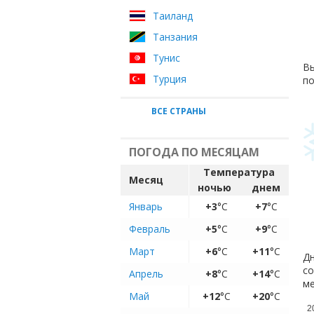
Таиланд
Танзания
Тунис
Вы
Турция
по
ВСЕ СТРАНЫ
ПОГОДА ПО МЕСЯЦАМ
Температура
Месяц
ночью
днем
Январь
+3
°C
+7
°C
Февраль
+5
°C
+9
°C
Март
+6
°C
+11
°C
Дн
со
Апрель
+8
°C
+14
°C
ме
Май
+12
°C
+20
°C
2