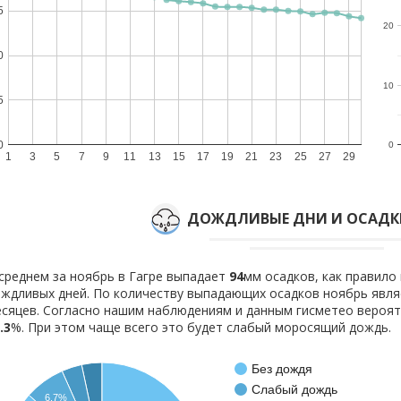
5
20
0
10
5
0
0
1
3
5
7
9
11
13
15
17
19
21
23
25
27
29
ДОЖДЛИВЫЕ ДНИ И ОСАДКИ
среднем за ноябрь в Гагре выпадает
94
мм осадков, как правило
ждливых дней. По количеству выпадающих осадков ноябрь явля
сяцев. Согласно нашим наблюдениям и данным гисметео вероя
.3
%. При этом чаще всего это будет слабый моросящий дождь.
Без дождя
Слабый дождь
6.7%