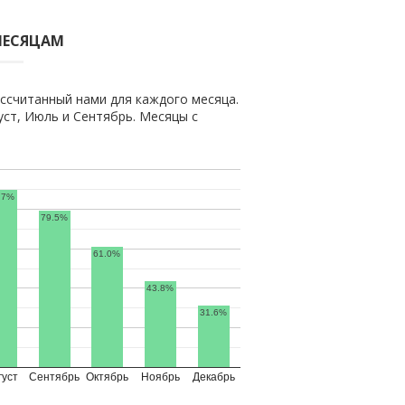
МЕСЯЦАМ
ссчитанный нами для каждого месяца.
ст, Июль и Сентябрь. Месяцы с
.7%
79.5%
61.0%
43.8%
31.6%
густ
Сентябрь
Октябрь
Ноябрь
Декабрь