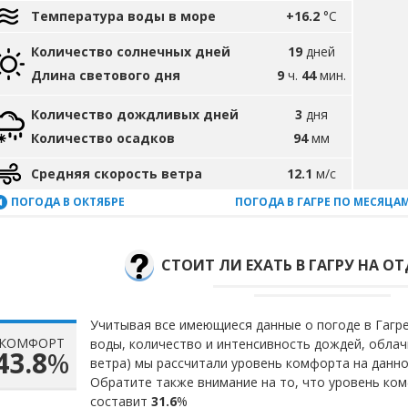
Температура воды в море
+16.2
°C
Количество солнечных дней
19
дней
Длина светового дня
9
ч.
44
мин.
Количество дождливых дней
3
дня
Количество осадков
94
мм
Средняя скорость ветра
12.1
м/с
ПОГОДА В ОКТЯБРЕ
ПОГОДА В ГАГРЕ ПО МЕСЯЦА
СТОИТ ЛИ ЕХАТЬ В ГАГРУ НА ОТ
Учитывая все имеющиеся данные о погоде в Гагре
КОМФОРТ
воды, количество и интенсивность дождей, облач
43.8
%
ветра) мы рассчитали уровень комфорта на данн
Обратите также внимание на то, что уровень ком
составит
31.6
%