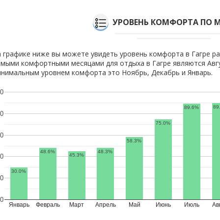
УРОВЕНЬ КОМФОРТА ПО 
 графике ниже вы можете увидеть уровень комфорта в Гагре ра
мыми комфортными месяцами для отдыха в Гагре являются Авгу
нимальным уровнем комфорта это Ноябрь, Декабрь и Январь.
0
89
89.6%
0
75.0%
0
58.3%
48.6%
48.3%
45.3%
0
30.0%
0
0
Январь
Февраль
Март
Апрель
Май
Июнь
Июль
Ав