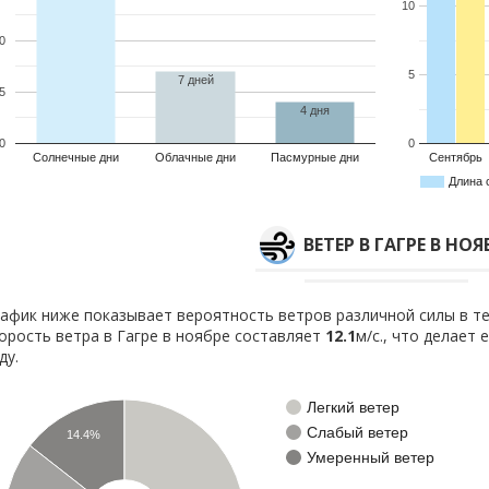
10
0
5
7 дней
5
4 дня
0
0
Солнечные дни
Облачные дни
Пасмурные дни
Сентябрь
Длина 
ВЕТЕР В ГАГРЕ В НОЯ
афик ниже показывает вероятность ветров различной силы в те
орость ветра в Гагре в ноябре составляет
12.1
м/с., что делает
ду.
Легкий ветер
Слабый ветер
14.4%
Умеренный ветер