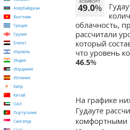
КОМФОРТ
Гудау
49.0
%
Азербайджан
колич
Вьетнам
облачность, п
Греция
рассчитали ур
Грузия
который сост
Египет
что уровень к
Израиль
46.5
%
Индия
Иордания
Испания
Кипр
Китай
На графике ни
ОАЭ
Гудауте рассч
Португалия
комфортными м
Сингапур
США