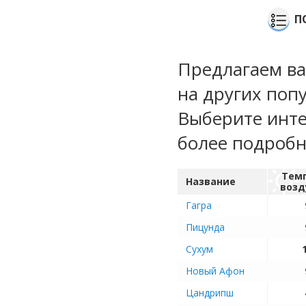
П
Предлагаем ва
на других поп
Выберите инте
более подроб
Тем
Название
возд
Гагра
Пицунда
Сухум
Новый Афон
Цандрипш