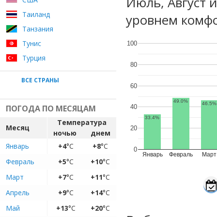
Июль, Август 
Таиланд
уровнем комфо
Танзания
Тунис
100
Турция
80
ВСЕ СТРАНЫ
60
49.0%
46.5%
ПОГОДА ПО МЕСЯЦАМ
40
33.4%
Температура
Месяц
20
ночью
днем
Январь
+4
°C
+8
°C
0
Январь
Февраль
Март
Февраль
+5
°C
+10
°C
Март
+7
°C
+11
°C
Апрель
+9
°C
+14
°C
Май
+13
°C
+20
°C