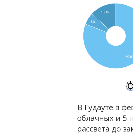
13.1%
6%
80.9
В Гудауте в фе
облачных и 5 
рассвета до за