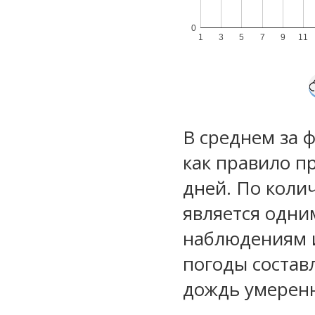
0
1
3
5
7
9
11
В среднем за 
как правило п
дней. По коли
является одни
наблюдениям 
погоды состав
дождь умеренн