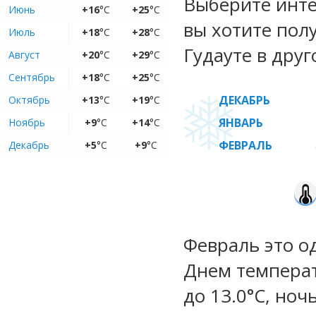
Выберите инте
Июнь
+16
°C
+25
°C
вы хотите пол
Июль
+18
°C
+28
°C
Гудауте в друг
Август
+20
°C
+29
°C
Сентябрь
+18
°C
+25
°C
ДЕКАБРЬ
Октябрь
+13
°C
+19
°C
ЯНВАРЬ
Ноябрь
+9
°C
+14
°C
ФЕВРАЛЬ
Декабрь
+5
°C
+9
°C
Февраль это о
Днем температ
до 13.0°C, ноч