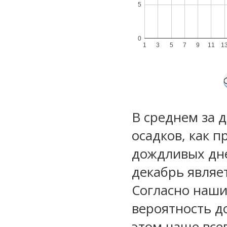
5
0
1
3
5
7
9
11
1
В среднем за 
осадков, как 
дождливых дне
декабрь являе
Согласно наш
вероятность д
этом чаще все