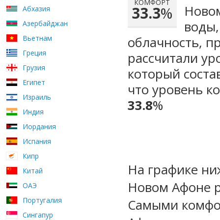
КОМФОРТ
Новом
33.3
%
Абхазия
воды,
Азербайджан
Вьетнам
облачность, п
Греция
рассчитали ур
Грузия
который сост
Египет
что уровень к
Израиль
33.8
%
Индия
Иордания
Испания
Кипр
На графике ни
Китай
Новом Афоне р
ОАЭ
Португалия
Самыми комфо
Сингапур