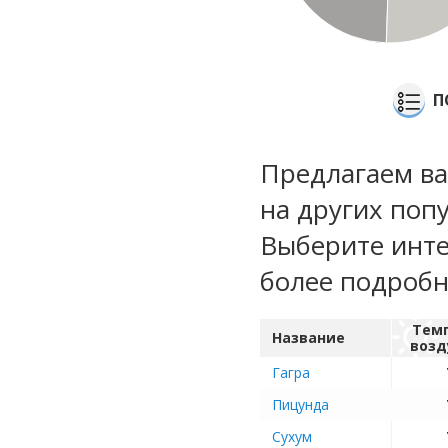
П
Предлагаем ва
на других поп
Выберите инте
более подроб
Тем
Название
возд
Гагра
Пицунда
Сухум