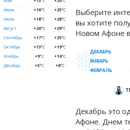
Май
+13
°C
+20
°C
Июнь
+16
°C
+25
°C
Выберите инте
Июль
+18
°C
+28
°C
вы хотите пол
Август
+20
°C
+29
°C
Новом Афоне в
Сентябрь
+17
°C
+25
°C
Октябрь
+13
°C
+19
°C
ДЕКАБРЬ
Ноябрь
+9
°C
+14
°C
ЯНВАРЬ
Декабрь
+5
°C
+8
°C
ФЕВРАЛЬ
Т
Декабрь это о
Афоне. Днем т