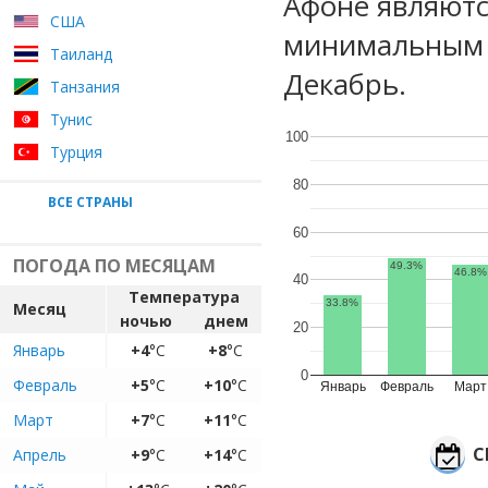
Афоне являютс
США
минимальным у
Таиланд
Декабрь.
Танзания
Тунис
100
Турция
80
ВСЕ СТРАНЫ
60
ПОГОДА ПО МЕСЯЦАМ
49.3%
46.8%
40
Температура
33.8%
Месяц
ночью
днем
20
Январь
+4
°C
+8
°C
0
Февраль
+5
°C
+10
°C
Январь
Февраль
Март
Март
+7
°C
+11
°C
С
Апрель
+9
°C
+14
°C