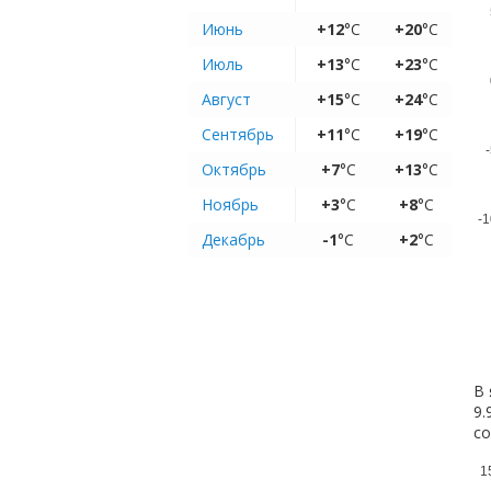
Июнь
+12
°C
+20
°C
Июль
+13
°C
+23
°C
Август
+15
°C
+24
°C
Сентябрь
+11
°C
+19
°C
-
Октябрь
+7
°C
+13
°C
Ноябрь
+3
°C
+8
°C
-1
Декабрь
-1
°C
+2
°C
В 
9.
с
1