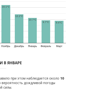
16.1°C
12.2°C
10.7°C
9.7°C
9.4°C
Ноябрь
Декабрь
Январь
Февраль
Март
 В ЯНВАРЕ
равило при этом наблюдается около
10
о вероятность дождливой погоды
й силы.