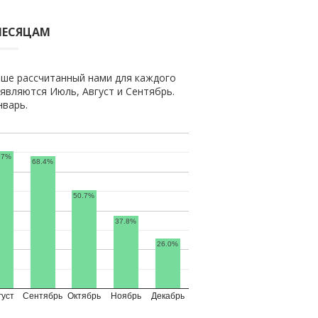
МЕСЯЦАМ
пше рассчитанный нами для каждого
вляются Июль, Август и Сентябрь.
нварь.
.7%
68.4%
50.7%
37.8%
26.0%
густ
Сентябрь
Октябрь
Ноябрь
Декабрь