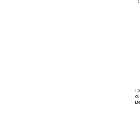
1
Гр
ск
ме