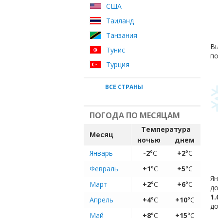
США
Таиланд
Танзания
Вы
Тунис
по
Турция
ВСЕ СТРАНЫ
ПОГОДА ПО МЕСЯЦАМ
Температура
Месяц
ночью
днем
Январь
-2
°C
+2
°C
Февраль
+1
°C
+5
°C
Ян
Март
+2
°C
+6
°C
до
1.
Апрель
+4
°C
+10
°C
до
Май
+8
°C
+15
°C