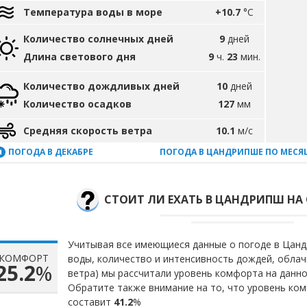
Температура воды в море
+10.7
°C
Количество солнечных дней
9
дней
Длина светового дня
9
ч.
23
мин.
Количество дождливых дней
10
дней
Количество осадков
127
мм
Средняя скорость ветра
10.1
м/с
ПОГОДА В ДЕКАБРЕ
ПОГОДА В ЦАНДРИПШЕ ПО МЕСЯ
СТОИТ ЛИ ЕХАТЬ В ЦАНДРИПШ НА 
Учитывая все имеющиеся данные о погоде в Цандр
КОМФОРТ
воды, количество и интенсивность дождей, облач
25.2
%
ветра) мы рассчитали уровень комфорта на данн
Обратите также внимание на то, что уровень ко
составит
41.2
%