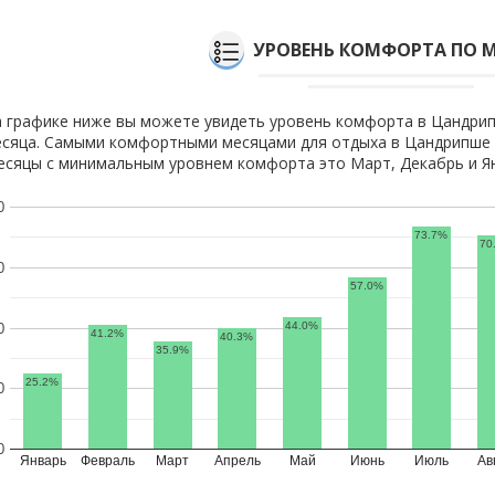
УРОВЕНЬ КОМФОРТА ПО 
 графике ниже вы можете увидеть уровень комфорта в Цандри
сяца. Самыми комфортными месяцами для отдыха в Цандрипше я
сяцы с минимальным уровнем комфорта это Март, Декабрь и Я
0
73.7%
70
0
57.0%
44.0%
0
41.2%
40.3%
35.9%
25.2%
0
0
Январь
Февраль
Март
Апрель
Май
Июнь
Июль
Ав