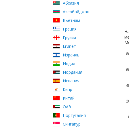
Абхазия
Азербайджан
Вьетнам
Греция
На
ме
Грузия
Ме
Египет
8
Израиль
Индия
6
Иордания
Испания
4
Кипр
Китай
2
ОАЭ
Португалия
Сингапур