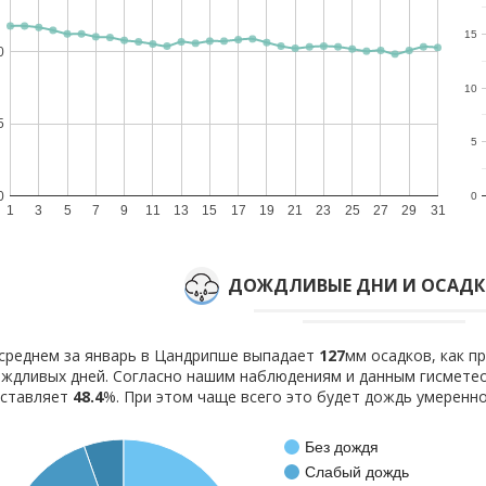
15
0
10
5
5
0
0
1
3
5
7
9
11
13
15
17
19
21
23
25
27
29
31
ДОЖДЛИВЫЕ ДНИ И ОСАДКИ
среднем за январь в Цандрипше выпадает
127
мм осадков, как п
ждливых дней. Согласно нашим наблюдениям и данным гисмете
оставляет
48.4
%. При этом чаще всего это будет дождь умеренно
Без дождя
Слабый дождь