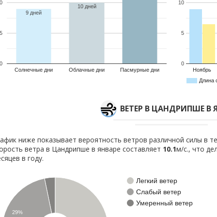
0
10
10 дней
9 дней
5
5
0
0
Солнечные дни
Облачные дни
Пасмурные дни
Ноябрь
Длина 
ВЕТЕР В ЦАНДРИПШЕ В 
афик ниже показывает вероятность ветров различной силы в те
орость ветра в Цандрипше в январе составляет
10.1
м/с., что д
сяцев в году.
Легкий ветер
Слабый ветер
Умеренный ветер
29%