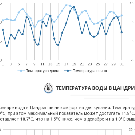
5
10
0
5
5
0
0
-5
1
3
5
7
9
11
13
15
17
19
21
23
25
27
29
31
Температура днем
Температура ночью
ТЕМПЕРАТУРА ВОДЫ В ЦАНДРИ
январе вода в Цандрипше не комфортна для купания. Температу
9°C, при этом максимальный показатель может достигать 11.8°C
оставляет
10.7
°C, что на 1.5°C ниже, чем в декабре и на 1.0°C вы
5
20