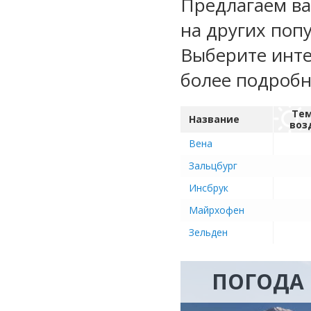
Предлагаем ва
на других поп
Выберите инте
более подроб
Тем
Название
воз
Вена
Зальцбург
Инсбрук
Майрхофен
Зельден
ПОГОДА 