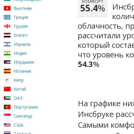
КОМФОРТ
Инсбр
55.4
%
Вьетнам
колич
Греция
облачность, п
Грузия
рассчитали ур
Египет
который сост
Израиль
что уровень к
Индия
54.3
%
Иордания
Испания
Кипр
Китай
ОАЭ
На графике ни
Португалия
Инсбруке расс
Сингапур
Самыми комфо
США
Таиланд