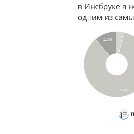
в Инсбруке в 
одним из самы
11.1%
85.6%
П