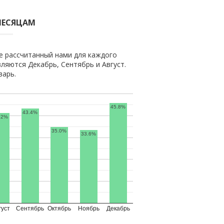
МЕСЯЦАМ
е рассчитанный нами для каждого
ляются Декабрь, Сентябрь и Август.
варь.
45.8%
43.4%
.2%
35.0%
33.6%
густ
Сентябрь
Октябрь
Ноябрь
Декабрь