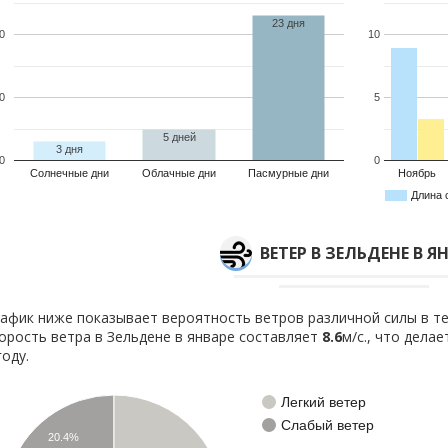
23 дня
0
10
0
5
5 дней
3 дня
0
0
Солнечные дни
Облачные дни
Пасмурные дни
Ноябрь
Длина 
ВЕТЕР В ЗЕЛЬДЕНЕ В Я
афик ниже показывает вероятность ветров различной силы в те
орость ветра в Зельдене в январе составляет
8.6
м/с., что дела
году.
Легкий ветер
Слабый ветер
20.4%