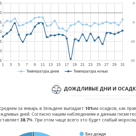
5
0
0
5
-5
0
5
-10
0
5
-15
1
3
5
7
9
11
13
15
17
19
21
23
25
27
29
31
Температура днем
Температура ночью
ДОЖДЛИВЫЕ ДНИ И ОСАДКИ
среднем за январь в Зельдене выпадает
101
мм осадков, как пр
ждливых дней. Согласно нашим наблюдениям и данным гисмете
оставляет
38.7
%. При этом чаще всего это будет слабый морося
Без дождя