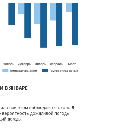
Ноябрь
Декабрь
Январь
Февраль
Март
Температура днем
Температура ночью
 В ЯНВАРЕ
авило при этом наблюдается около
9
о вероятность дождливой погоды
щий дождь.