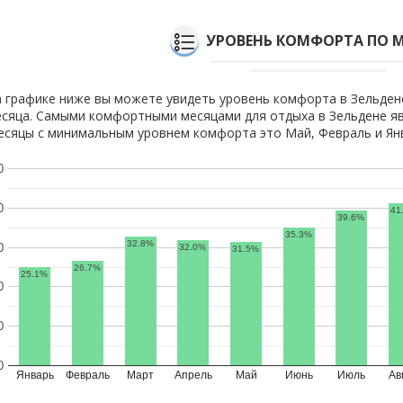
УРОВЕНЬ КОМФОРТА ПО 
 графике ниже вы можете увидеть уровень комфорта в Зельден
сяца. Самыми комфортными месяцами для отдыха в Зельдене яв
сяцы с минимальным уровнем комфорта это Май, Февраль и Ян
0
0
41
39.6%
35.3%
32.8%
0
32.0%
31.5%
26.7%
25.1%
0
0
0
Январь
Февраль
Март
Апрель
Май
Июнь
Июль
Ав