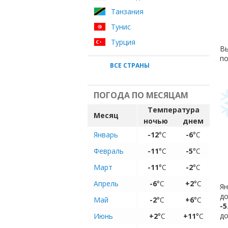
Танзания
Тунис
Турция
Вы
по
ВСЕ СТРАНЫ
ПОГОДА ПО МЕСЯЦАМ
Температура
Месяц
ночью
днем
Январь
-12
°C
-6
°C
Февраль
-11
°C
-5
°C
Март
-11
°C
-2
°C
Апрель
-6
°C
+2
°C
Ян
до
Май
-2
°C
+6
°C
-5
до
Июнь
+2
°C
+11
°C