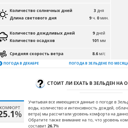
Количество солнечных дней
3
дня
Длина светового дня
9
ч.
0
мин.
Количество дождливых дней
9
дней
Количество осадков
101
мм
Средняя скорость ветра
8.6
м/с
ПОГОДА В ДЕКАБРЕ
ПОГОДА В ЗЕЛЬДЕНЕ ПО МЕСЯЦ
СТОИТ ЛИ ЕХАТЬ В ЗЕЛЬДЕН НА О
Учитывая все имеющиеся данные о погоде в Зельд
КОМФОРТ
воды, количество и интенсивность дождей, облач
25.1
%
ветра) мы рассчитали уровень комфорта на данн
Обратите также внимание на то, что уровень ко
составит
26.7
%