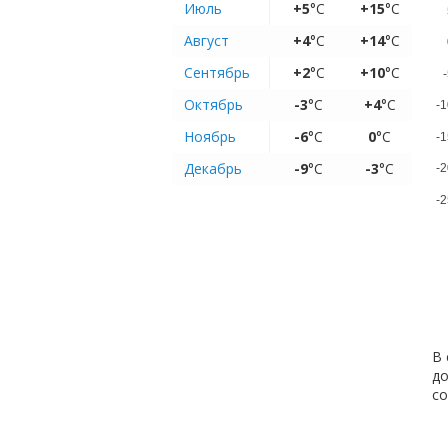
Июль
+5
°C
+15
°C
Август
+4
°C
+14
°C
Сентябрь
+2
°C
+10
°C
-
Октябрь
-3
°C
+4
°C
-1
Ноябрь
-6
°C
0
°C
-1
Декабрь
-9
°C
-3
°C
-2
-2
В 
до
с