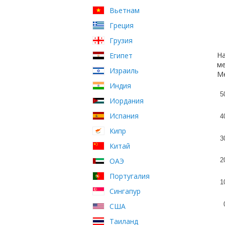
Вьетнам
Греция
Грузия
На
Египет
ме
Израиль
Ме
Индия
5
Иордания
Испания
4
Кипр
3
Китай
ОАЭ
2
Португалия
1
Сингапур
США
Таиланд