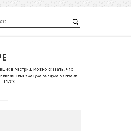
РЕ
ших в Австрии, можно сказать, что
дневная температура воздуха в январе
т
-11.7
°С.
Е