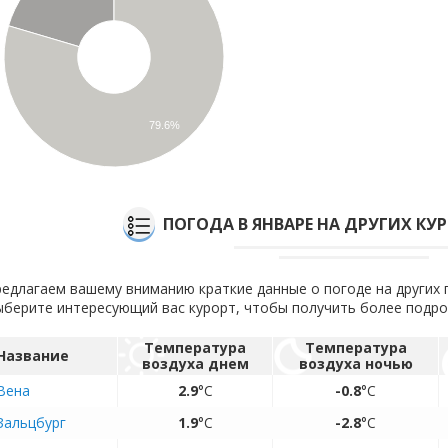
79.6%
ПОГОДА В ЯНВАРЕ НА ДРУГИХ КУ
едлагаем вашему вниманию краткие данные о погоде на других 
берите интересующий вас курорт, чтобы получить более подр
Температура
Температура
Название
воздуха днем
воздуха ночью
Вена
2.9
°C
-0.8
°C
Зальцбург
1.9
°C
-2.8
°C