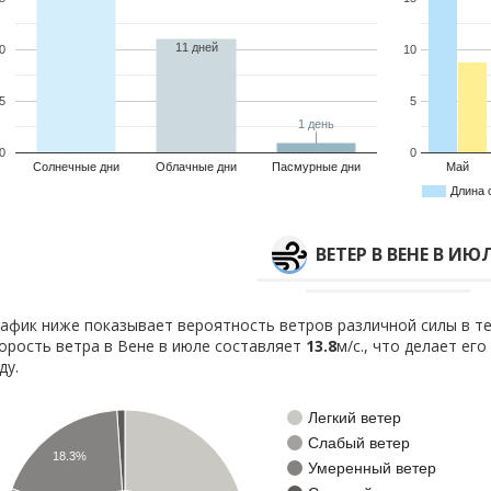
11 дней
0
10
5
5
1 день
1 день
0
0
Солнечные дни
Облачные дни
Пасмурные дни
Май
Длина 
ВЕТЕР В ВЕНЕ В ИЮ
афик ниже показывает вероятность ветров различной силы в те
орость ветра в Вене в июле составляет
13.8
м/с., что делает ег
ду.
Легкий ветер
Слабый ветер
18.3%
Умеренный ветер