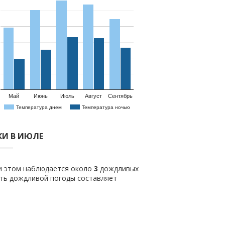
Май
Июнь
Июль
Август
Сентябрь
Температура днем
Температура ночью
И В ИЮЛЕ
ри этом наблюдается около
3
дождливых
сть дождливой погоды составляет