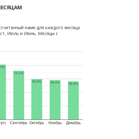
МЕСЯЦАМ
ссчитанный нами для каждого месяца.
ст, Июль и Июнь. Месяцы с
.3%
72.1%
59.8%
58.4%
56.6%
густ
Сентябрь
Октябрь
Ноябрь
Декабрь