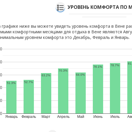
УРОВЕНЬ КОМФОРТА ПО 
 графике ниже вы можете увидеть уровень комфорта в Вене ра
мыми комфортными месяцами для отдыха в Вене являются Авгу
нимальным уровнем комфорта это Декабрь, Февраль и Январь.
0
0
81
78.7%
76.1%
70.3%
0
64.0%
63.2%
52.7%
51.3%
0
0
0
Январь
Февраль
Март
Апрель
Май
Июнь
Июль
Ав