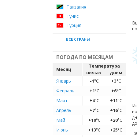
Танзания
Тунис
Вы
Турция
по
ВСЕ СТРАНЫ
ПОГОДА ПО МЕСЯЦАМ
Температура
Месяц
ночью
днем
Январь
-1
°C
+3
°C
Февраль
+1
°C
+6
°C
Март
+4
°C
+11
°C
Ию
Апрель
+7
°C
+16
°C
но
дн
Май
+10
°C
+20
°C
до
Июнь
+13
°C
+25
°C
3