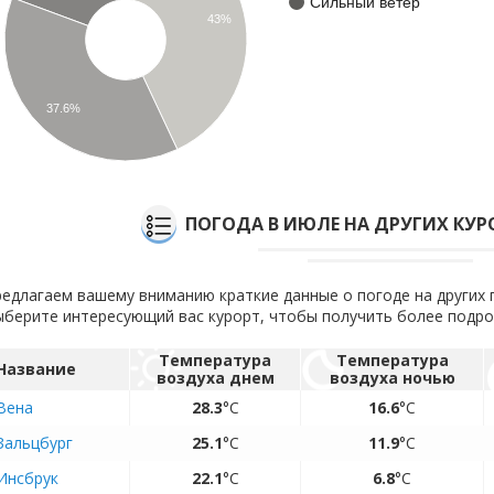
Сильный ветер
43%
37.6%
ПОГОДА В ИЮЛЕ НА ДРУГИХ КУР
едлагаем вашему вниманию краткие данные о погоде на других 
берите интересующий вас курорт, чтобы получить более подр
Температура
Температура
Название
воздуха днем
воздуха ночью
Вена
28.3
°C
16.6
°C
Зальцбург
25.1
°C
11.9
°C
Инсбрук
22.1
°C
6.8
°C