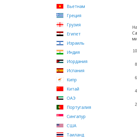
Вьетнам
Греция
Грузия
На
Са
Египет
ми
Израиль
10
Индия
Иордания
8
Испания
6
Кипр
Китай
4
ОАЭ
2
Португалия
Сингапур
США
Таиланд