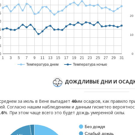
0
5
20
0
5
10
0
5
0
0
1
3
5
7
9
11
13
15
17
19
21
23
25
27
29
31
Температура днем
Температура ночью
ДОЖДЛИВЫЕ ДНИ И ОСАДК
среднем за июль в Вене выпадает
46
мм осадков, как правило п
ей. Согласно нашим наблюдениям и данным гисметео вероятно
.6
%. При этом чаще всего это будет дождь умеренной силы.
Без дождя
Слабый дождь