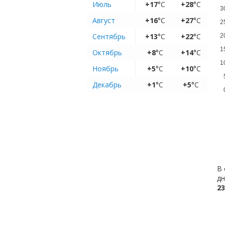
Июль
+17
°C
+28
°C
3
Август
+16
°C
+27
°C
2
Сентябрь
+13
°C
+22
°C
2
1
Октябрь
+8
°C
+14
°C
1
Ноябрь
+5
°C
+10
°C
Декабрь
+1
°C
+5
°C
В 
дн
23