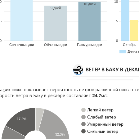
0
10
10 дней
9 дней
5
5
0
0
Солнечные дни
Облачные дни
Пасмурные дни
Октябрь
Длина 
ВЕТЕР В БАКУ В ДЕКА
афик ниже показывает вероятность ветров различной силы в те
орость ветра в Баку в декабре составляет
24.7
м/с.
Легкий ветер
Слабый ветер
17.2%
Умеренный ветер
Сильный ветер
32.3%