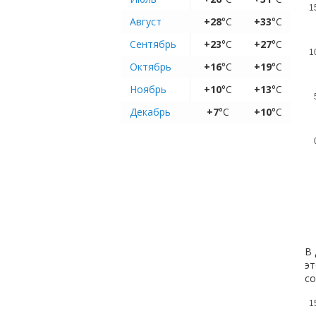
1
Август
+28
°C
+33
°C
Сентябрь
+23
°C
+27
°C
1
Октябрь
+16
°C
+19
°C
Ноябрь
+10
°C
+13
°C
Декабрь
+7
°C
+10
°C
В 
эт
с
1