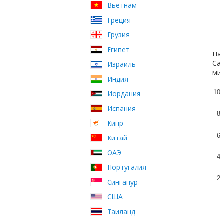
Вьетнам
Греция
Грузия
Египет
На
Са
Израиль
ми
Индия
10
Иордания
Испания
8
Кипр
6
Китай
ОАЭ
4
Португалия
2
Сингапур
США
Таиланд