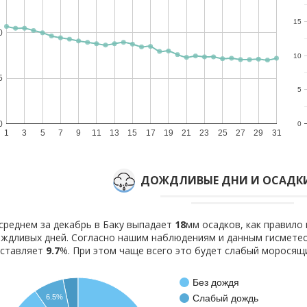
15
0
10
5
5
0
0
1
3
5
7
9
11
13
15
17
19
21
23
25
27
29
31
ДОЖДЛИВЫЕ ДНИ И ОСАДКИ
среднем за декабрь в Баку выпадает
18
мм осадков, как правило
ждливых дней. Согласно нашим наблюдениям и данным гисмете
оставляет
9.7
%. При этом чаще всего это будет слабый моросящ
Без дождя
Слабый дождь
6.5%