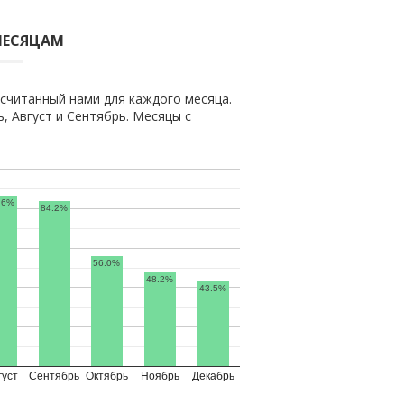
МЕСЯЦАМ
считанный нами для каждого месяца.
 Август и Сентябрь. Месяцы с
.6%
84.2%
56.0%
48.2%
43.5%
густ
Сентябрь
Октябрь
Ноябрь
Декабрь