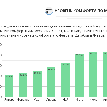
УРОВЕНЬ КОМФОРТА ПО 
 графике ниже вы можете увидеть уровень комфорта в Баку рас
мыми комфортными месяцами для отдыха в Баку являются Июль,
нимальным уровнем комфорта это Февраль, Декабрь и Январь.
0
87.3%
86
0
83.7%
66.3%
0
57.4%
49.8%
46.2%
0
42.8%
0
0
Январь
Февраль
Март
Апрель
Май
Июнь
Июль
Ав