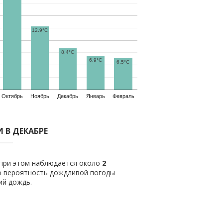
12.9°C
8.4°C
6.9°C
6.5°C
Октябрь
Ноябрь
Декабрь
Январь
Февраль
 В ДЕКАБРЕ
 при этом наблюдается около
2
о вероятность дождливой погоды
ий дождь.