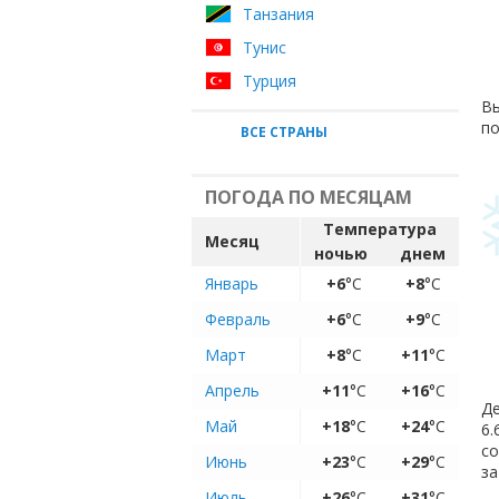
Танзания
Тунис
Турция
Вы
по
ВСЕ СТРАНЫ
ПОГОДА ПО МЕСЯЦАМ
Температура
Месяц
ночью
днем
Январь
+6
°C
+8
°C
Февраль
+6
°C
+9
°C
Март
+8
°C
+11
°C
Апрель
+11
°C
+16
°C
Де
Май
+18
°C
+24
°C
6.
с
Июнь
+23
°C
+29
°C
за
Июль
+26
°C
+31
°C