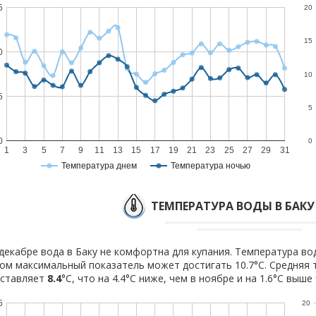
5
20
15
0
10
5
5
0
0
1
3
5
7
9
11
13
15
17
19
21
23
25
27
29
31
Температура днем
Температура ночью
ТЕМПЕРАТУРА ВОДЫ В БАКУ 
декабре вода в Баку не комфортна для купания. Температура вод
ом максимальный показатель может достигать 10.7°C. Средняя 
оставляет
8.4
°C, что на 4.4°C ниже, чем в ноябре и на 1.6°C выше
5
20