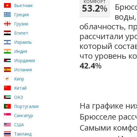
КОМФОРТ
Брюсс
53.2
%
Вьетнам
воды,
Греция
Грузия
облачность, п
Египет
рассчитали ур
Израиль
который сост
Индия
что уровень к
Иордания
42.4
%
Испания
Кипр
Китай
ОАЭ
На графике ни
Португалия
Брюсселе расс
Сингапур
США
Самыми комфо
Таиланд