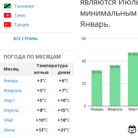
являются Июль
Танзания
минимальным у
Тунис
Январь.
Турция
ВСЕ СТРАНЫ
60
47.9%
ПОГОДА ПО МЕСЯЦАМ
40
Температура
36.8%
Месяц
ночью
днем
32.0%
Январь
+3
°C
+6
°C
20
Февраль
+3
°C
+7
°C
Март
+5
°C
+10
°C
0
Апрель
+8
°C
+15
°C
Январь
Февраль
Март
Май
+10
°C
+18
°C
Июнь
+13
°C
+21
°C