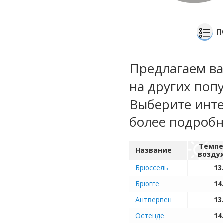
П
Предлагаем ва
на других поп
Выберите инте
более подроб
Темпе
Название
возду
Брюссель
13
Брюгге
14
Антверпен
13
Остенде
14