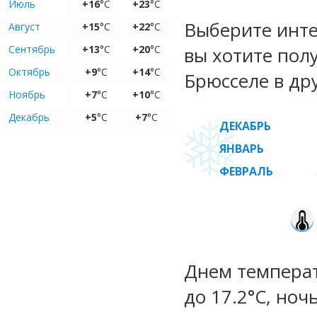
Июль
+16
°C
+23
°C
Выберите инте
Август
+15
°C
+22
°C
Сентябрь
+13
°C
+20
°C
вы хотите пол
Октябрь
+9
°C
+14
°C
Брюсселе в др
Ноябрь
+7
°C
+10
°C
Декабрь
+5
°C
+7
°C
ДЕКАБРЬ
ЯНВАРЬ
ФЕВРАЛЬ
Днем температу
до 17.2°C, ноч