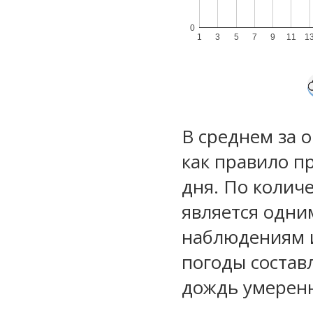
0
1
3
5
7
9
11
1
В среднем за 
как правило п
дня. По колич
является одни
наблюдениям 
погоды состав
дождь умеренн