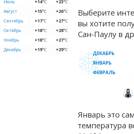
Июль
+14
°C
+23
°C
Выберите инте
Август
+15
°C
+26
°C
Сентябрь
+17
°C
+27
°C
вы хотите пол
Октябрь
+18
°C
+28
°C
Сан-Паулу в др
Ноябрь
+18
°C
+27
°C
Декабрь
+19
°C
+29
°C
ДЕКАБРЬ
ЯНВАРЬ
ФЕВРАЛЬ
Январь это са
температура во