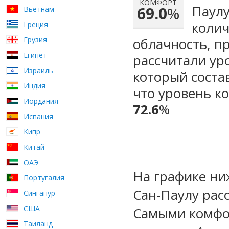
КОМФОРТ
Паулу
69.0
%
Вьетнам
колич
Греция
Грузия
облачность, п
Египет
рассчитали ур
Израиль
который сост
Индия
что уровень к
Иордания
72.6
%
Испания
Кипр
Китай
ОАЭ
На графике ни
Португалия
Сан-Паулу рас
Сингапур
США
Самыми комфо
Таиланд