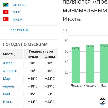
являются Апре
Танзания
минимальным 
Тунис
Июль.
Турция
ВСЕ СТРАНЫ
100
80
ПОГОДА ПО МЕСЯЦАМ
74.2%
72.6%
69.0%
Температура
60
Месяц
ночью
днем
40
Январь
+20
°C
+30
°C
Февраль
+20
°C
+30
°C
20
Март
+19
°C
+28
°C
0
Апрель
+18
°C
+27
°C
Январь
Февраль
Март
Май
+15
°C
+23
°C
Июнь
+14
°C
+23
°C