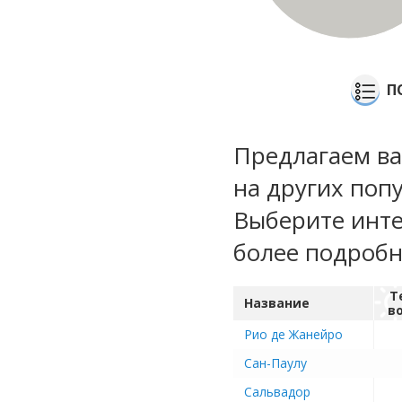
П
Предлагаем ва
на других поп
Выберите инте
более подроб
Т
Название
в
Рио де Жанейро
Сан-Паулу
Сальвадор