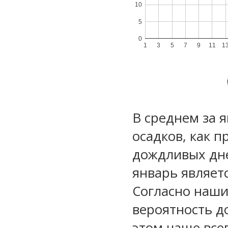
10
5
0
1
3
5
7
9
11
1
В среднем за 
осадков, как 
дождливых дне
январь являет
Согласно наш
вероятность д
этом чаще все