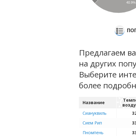
40.9%
ПО
Предлагаем ва
на других поп
Выберите инте
более подроб
Темп
Название
возду
Сиануквиль
3
Сием Рип
3
Пномпень
3