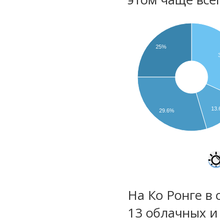
25%
13
29.6%
На Ко Ронге в 
13 облачных и