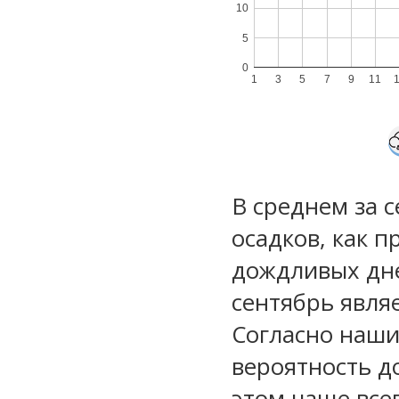
10
5
0
1
3
5
7
9
11
В среднем за 
осадков, как 
дождливых дне
сентябрь явля
Согласно наш
вероятность д
этом чаще все