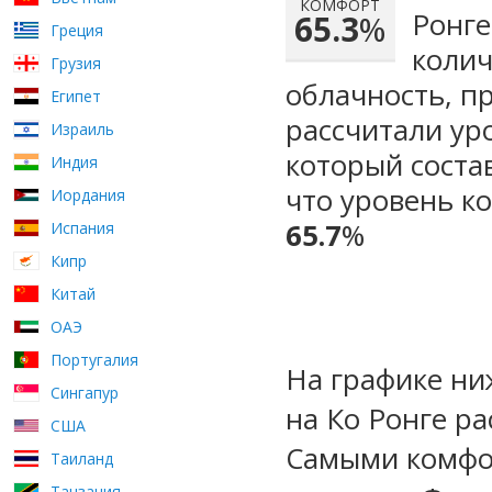
КОМФОРТ
Ронге
65.3
%
Греция
колич
Грузия
облачность, п
Египет
рассчитали ур
Израиль
который сост
Индия
что уровень к
Иордания
65.7
%
Испания
Кипр
Китай
ОАЭ
Португалия
На графике ни
Сингапур
на Ко Ронге р
США
Самыми комфо
Таиланд
Танзания