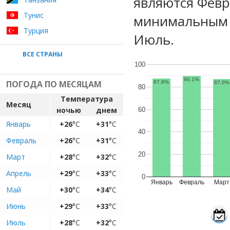
являются Февр
Тунис
минимальным у
Турция
Июль.
ВСЕ СТРАНЫ
100
90.1%
ПОГОДА ПО МЕСЯЦАМ
87.9%
87.0%
80
Температура
Месяц
ночью
днем
60
Январь
+26
°C
+31
°C
40
Февраль
+26
°C
+31
°C
20
Март
+28
°C
+32
°C
Апрель
+29
°C
+33
°C
0
Январь
Февраль
Март
Май
+30
°C
+34
°C
Июнь
+29
°C
+33
°C
Июль
+28
°C
+32
°C