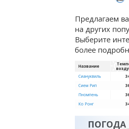
Предлагаем ва
на других поп
Выберите инте
более подроб
Темп
Название
возду
Сиануквиль
3
Сием Рип
3
Пномпень
3
Ко Ронг
3
ПОГОДА 