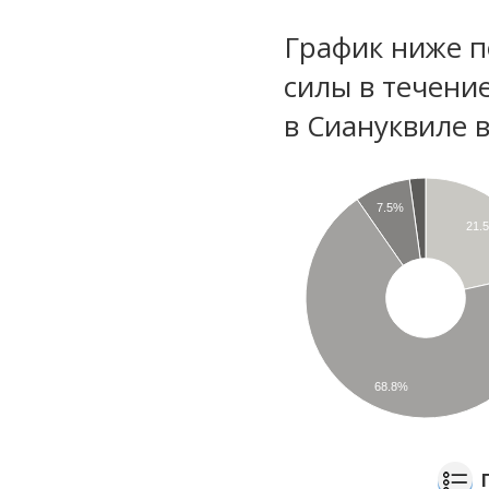
График ниже п
силы в течени
в Сиануквиле 
7.5%
21.
68.8%