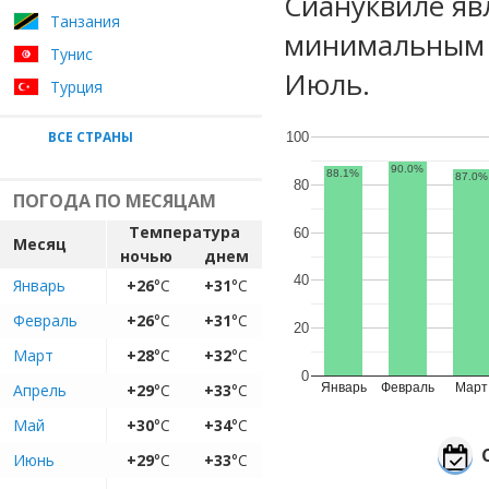
Сиануквиле яв
Танзания
минимальным у
Тунис
Июль.
Турция
ВСЕ СТРАНЫ
100
90.0%
88.1%
87.0%
80
ПОГОДА ПО МЕСЯЦАМ
Температура
60
Месяц
ночью
днем
40
Январь
+26
°C
+31
°C
Февраль
+26
°C
+31
°C
20
Март
+28
°C
+32
°C
0
Апрель
+29
°C
+33
°C
Январь
Февраль
Март
Май
+30
°C
+34
°C
Июнь
+29
°C
+33
°C