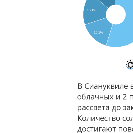
16.1%
15.1%
В Сиануквиле в
облачных и 2 
рассвета до за
Количество со
достигают пов