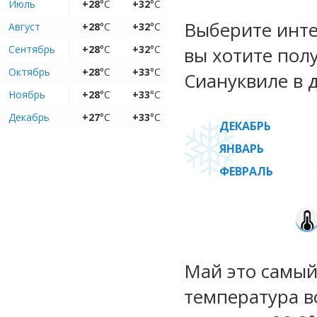
Июль
+28
°C
+32
°C
Выберите инте
Август
+28
°C
+32
°C
Сентябрь
+28
°C
+32
°C
вы хотите пол
Октябрь
+28
°C
+33
°C
Сиануквиле в 
Ноябрь
+28
°C
+33
°C
Декабрь
+27
°C
+33
°C
ДЕКАБРЬ
ЯНВАРЬ
ФЕВРАЛЬ
Май это самый
температура во