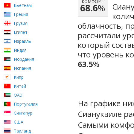
КОМФОРТ
Сиану
68.6
%
Вьетнам
колич
Греция
Грузия
облачность, п
Египет
рассчитали ур
Израиль
который сост
Индия
что уровень к
Иордания
63.5
%
Испания
Кипр
Китай
ОАЭ
На графике ни
Португалия
Сиануквиле ра
Сингапур
США
Самыми комфо
Таиланд