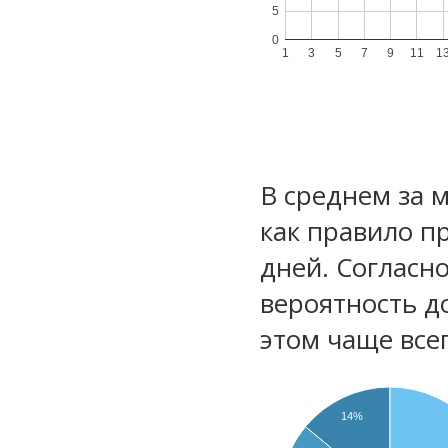
5
0
1
3
5
7
9
11
1
В среднем за 
как правило п
дней. Согласн
вероятность д
этом чаще все
14%