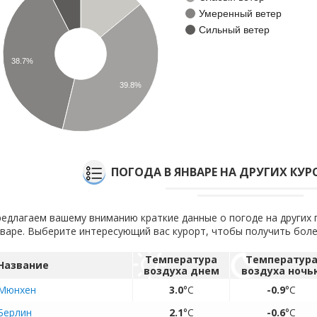
Умеренный ветер
Сильный ветер
38.7%
39.8%
ПОГОДА В ЯНВАРЕ НА ДРУГИХ КУ
едлагаем вашему вниманию краткие данные о погоде на других 
варе. Выберите интересующий вас курорт, чтобы получить бо
Температура
Температур
Название
воздуха днем
воздуха ночь
Мюнхен
3.0
°C
-0.9
°C
Берлин
2.1
°C
-0.6
°C