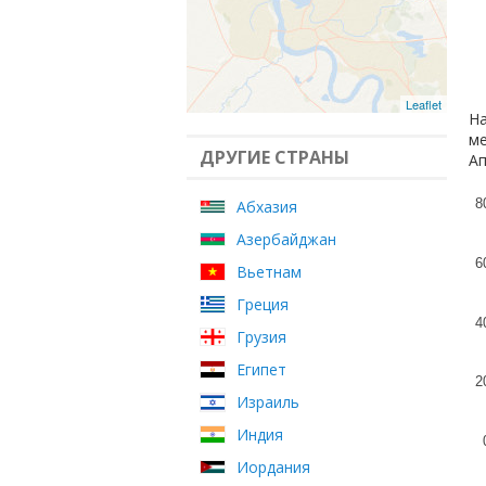
Leaflet
На
ме
ДРУГИЕ СТРАНЫ
Ап
8
Абхазия
Азербайджан
6
Вьетнам
Греция
4
Грузия
Египет
2
Израиль
Индия
Иордания