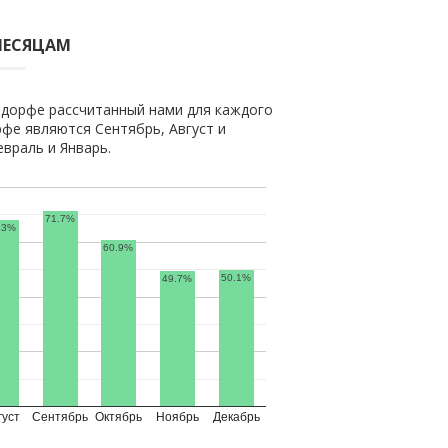
МЕСЯЦАМ
ьдорфе рассчитанный нами для каждого
фе являются Сентябрь, Август и
враль и Январь.
71.7%
.3%
60.9%
50.1%
49.7%
густ
Сентябрь
Октябрь
Ноябрь
Декабрь