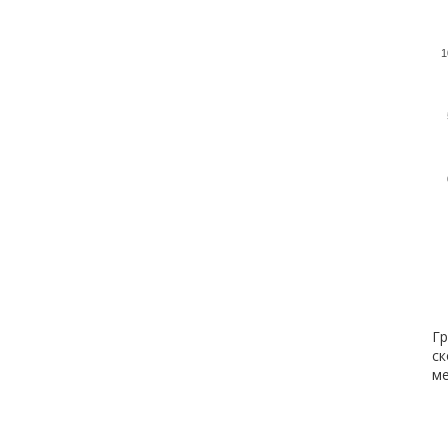
1
Гр
ск
ме