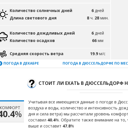
Количество солнечных дней
6
дней
Длина светового дня
8
ч.
28
мин.
Количество дождливых дней
6
дней
Количество осадков
66
мм
Средняя скорость ветра
19.9
м/с
ПОГОДА В ДЕКАБРЕ
ПОГОДА В ДЮССЕЛЬДОРФЕ ПО МЕ
СТОИТ ЛИ ЕХАТЬ В ДЮССЕЛЬДОРФ Н
Учитывая все имеющиеся данные о погоде в Дюсс
КОМФОРТ
воздуха и воды, количество и интенсивность до
40.4
%
дня и сила ветра) мы рассчитали уровень комфор
составил
40.4
%. Обратите также внимание на то,
выше и составит
47.8
%