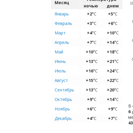
Месяц
1
ночью
днем
Январь
+2
°C
+5
°C
Февраль
+3
°C
+6
°C
Март
+4
°C
+10
°C
Апрель
+7
°C
+14
°C
Май
+10
°C
+18
°C
-
Июнь
+13
°C
+21
°C
Июль
+16
°C
+24
°C
Август
+15
°C
+22
°C
Сентябрь
+13
°C
+20
°C
Октябрь
+9
°C
+14
°C
В 
Ноябрь
+6
°C
+9
°C
6
д
ме
Декабрь
+4
°C
+7
°C
43