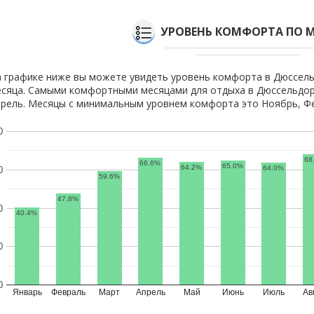
УРОВЕНЬ КОМФОРТА ПО 
 графике ниже вы можете увидеть уровень комфорта в Дюссел
сяца. Самыми комфортными месяцами для отдыха в Дюссельдор
рель. Месяцы с минимальным уровнем комфорта это Ноябрь, Фе
0
68
66.6%
65.0%
64.2%
64.0%
0
59.6%
47.8%
0
40.4%
0
0
Январь
Февраль
Март
Апрель
Май
Июнь
Июль
Ав