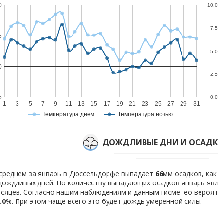
0
10.0
7.5
5
5.0
0
2.5
5
0.0
1
3
5
7
9
11
13
15
17
19
21
23
25
27
29
31
Температура днем
Температура ночью
ДОЖДЛИВЫЕ ДНИ И ОСАДКИ
среднем за январь в Дюссельдорфе выпадает
66
мм осадков, ка
ождливых дней. По количеству выпадающих осадков январь яв
сяцев. Согласно нашим наблюдениям и данным гисметео вероя
.0
%. При этом чаще всего это будет дождь умеренной силы.