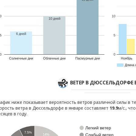
0
10
10 дней
6 дней
5
5
0
0
Солнечные дни
Облачные дни
Пасмурные дни
Ноябрь
Длина 
ВЕТЕР В ДЮССЕЛЬДОРФЕ 
афик ниже показывает вероятность ветров различной силы в те
орость ветра в Дюссельдорфе в январе составляет
19.9
м/с., чт
сяцев в году.
Легкий ветер
7.5%
Слабый ветер
14%