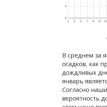
5
0
1
3
5
7
9
11
1
В среднем за 
осадков, как 
дождливых дне
январь являет
Согласно наш
вероятность д
этом чаще все