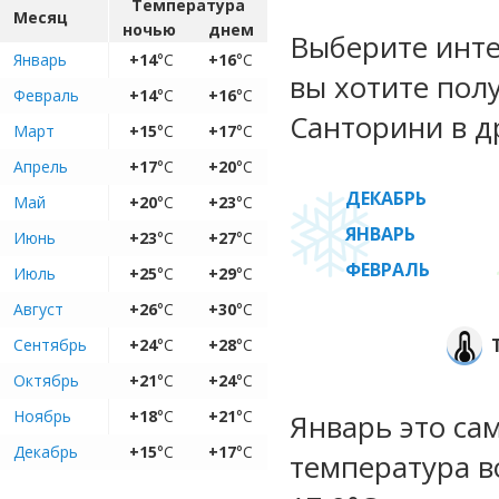
Температура
Месяц
ночью
днем
Выберите инте
Январь
+14
°C
+16
°C
вы хотите пол
Февраль
+14
°C
+16
°C
Санторини в д
Март
+15
°C
+17
°C
Апрель
+17
°C
+20
°C
ДЕКАБРЬ
Май
+20
°C
+23
°C
ЯНВАРЬ
Июнь
+23
°C
+27
°C
ФЕВРАЛЬ
Июль
+25
°C
+29
°C
Август
+26
°C
+30
°C
Сентябрь
+24
°C
+28
°C
Октябрь
+21
°C
+24
°C
Ноябрь
+18
°C
+21
°C
Январь это са
Декабрь
+15
°C
+17
°C
температура во