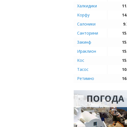
Халкидики
11
Корфу
14
Салоники
9.
Санторини
15
Закинф
15
Ираклион
15
Кос
15
Тасос
10
Ретимно
16
ПОГОДА