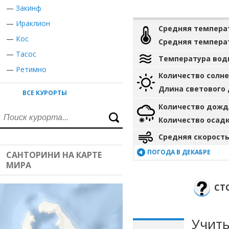
—
Закинф
—
Ираклион
Средняя темпера
—
Кос
Средняя темпера
—
Тасос
Температура вод
—
Ретимно
Количество солн
Длина светового
ВСЕ КУРОРТЫ
Количество дожд
Количество осад
Средняя скорость
ПОГОДА В ДЕКАБРЕ
САНТОРИНИ НА КАРТЕ
МИРА
СТ
Учиты