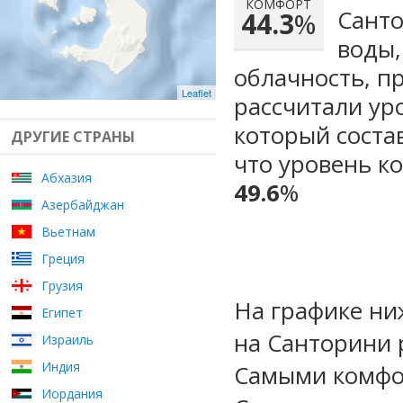
КОМФОРТ
Санто
44.3
%
воды,
облачность, п
Leaflet
рассчитали ур
который сост
ДРУГИЕ СТРАНЫ
что уровень к
Абхазия
49.6
%
Азербайджан
Вьетнам
Греция
Грузия
На графике ни
Египет
на Санторини 
Израиль
Индия
Самыми комфо
Иордания