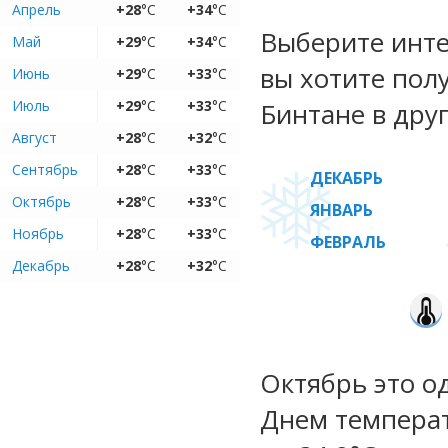
Апрель
+28
°C
+34
°C
Выберите инте
Май
+29
°C
+34
°C
вы хотите пол
Июнь
+29
°C
+33
°C
Июль
+29
°C
+33
°C
Бинтане в дру
Август
+28
°C
+32
°C
Сентябрь
+28
°C
+33
°C
ДЕКАБРЬ
Октябрь
+28
°C
+33
°C
ЯНВАРЬ
Ноябрь
+28
°C
+33
°C
ФЕВРАЛЬ
Декабрь
+28
°C
+32
°C
Октябрь это о
Днем температу