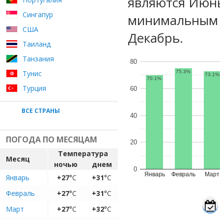
являются Июнь
Сингапур
минимальным у
США
Декабрь.
Таиланд
Танзания
80
Тунис
75.3%
73.1%
70.1%
Турция
60
ВСЕ СТРАНЫ
40
ПОГОДА ПО МЕСЯЦАМ
20
Температура
Месяц
ночью
днем
0
Январь
Февраль
Март
Январь
+27
°C
+31
°C
Февраль
+27
°C
+31
°C
Март
+27
°C
+32
°C