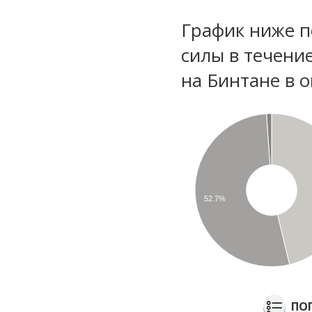
График ниже п
силы в течени
на Бинтане в 
52.7%
ПО