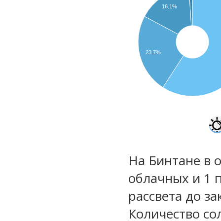
16.1%
23.7%
На Бинтане в о
облачных и 1 
рассвета до за
Количество со