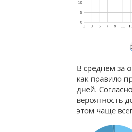
10
5
0
1
3
5
7
9
11
1
В среднем за 
как правило п
дней. Согласн
вероятность д
этом чаще все