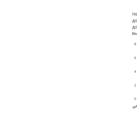
Не
до
до
вы
8
6
4
2
0
Ян