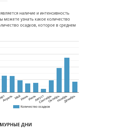
является наличие и интенсивность
вы можете узнать какое количество
оличество осадков, которое в среднем
Май
Август
Ноябрь
Апрель
Июль
Октябрь
арт
Июнь
Сентябрь
Декабрь
Количество осадков
СМУРНЫЕ ДНИ