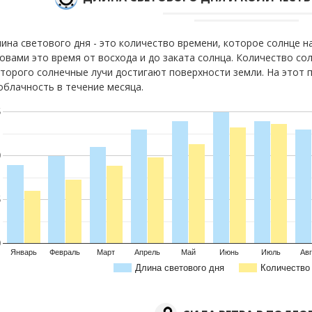
ина светового дня - это количество времени, которое солнце 
овами это время от восхода и до заката солнца. Количество сол
торого солнечные лучи достигают поверхности земли. На этот 
облачность в течение месяца.
5
0
5
0
Январь
Февраль
Март
Апрель
Май
Июнь
Июль
Авг
Длина светового дня
Количество