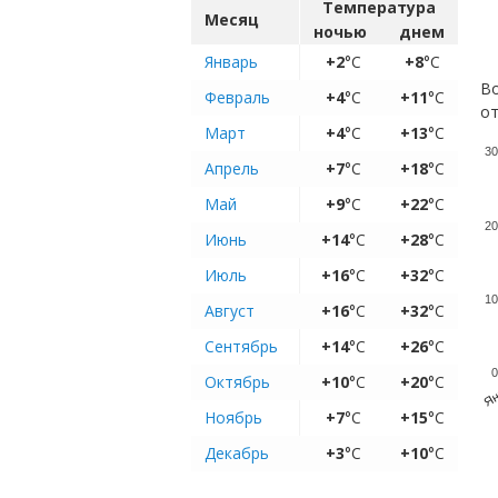
Температура
Месяц
ночью
днем
Январь
+2
°C
+8
°C
Во
Февраль
+4
°C
+11
°C
от
Март
+4
°C
+13
°C
30
Апрель
+7
°C
+18
°C
Май
+9
°C
+22
°C
20
Июнь
+14
°C
+28
°C
Июль
+16
°C
+32
°C
10
Август
+16
°C
+32
°C
Сентябрь
+14
°C
+26
°C
0
Октябрь
+10
°C
+20
°C
Ян
Ноябрь
+7
°C
+15
°C
Декабрь
+3
°C
+10
°C