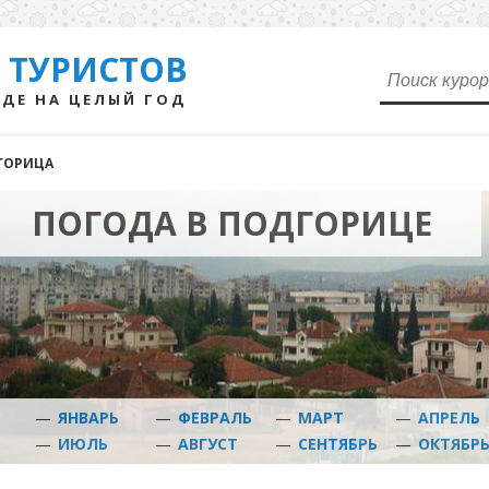
 ТУРИСТОВ
ДЕ НА ЦЕЛЫЙ ГОД
ГОРИЦА
ПОГОДА В ПОДГОРИЦЕ
—
ЯНВАРЬ
—
ФЕВРАЛЬ
—
МАРТ
—
АПРЕЛЬ
—
ИЮЛЬ
—
АВГУСТ
—
СЕНТЯБРЬ
—
ОКТЯБР