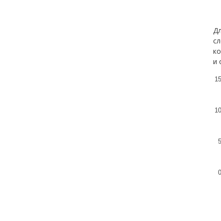
Дл
сл
ко
и 
1
1