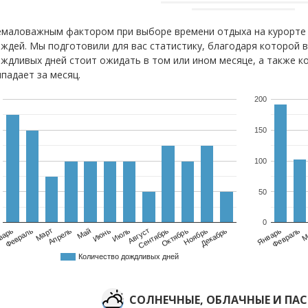
маловажным фактором при выборе времени отдыха на курорте 
ждей. Мы подготовили для вас статистику, благодаря которой 
ждливых дней стоит ожидать в том или ином месяце, а также к
падает за месяц.
200
150
100
50
0
варь
Февраль
Март
Апрель
Май
Июнь
Июль
Август
Сентябрь
Октябрь
Ноябрь
Декабрь
Февраль
Январь
М
Количество дождливых дней
CОЛНЕЧНЫЕ, ОБЛАЧНЫЕ И ПА