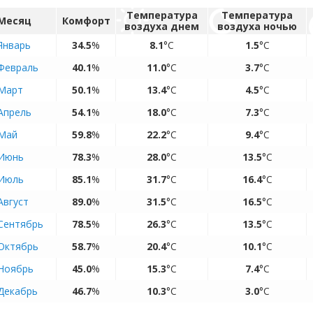
Температура
Температура
Месяц
Комфорт
воздуха днем
воздуха ночью
Январь
34.5
%
8.1
°C
1.5
°C
Февраль
40.1
%
11.0
°C
3.7
°C
Март
50.1
%
13.4
°C
4.5
°C
Апрель
54.1
%
18.0
°C
7.3
°C
Май
59.8
%
22.2
°C
9.4
°C
Июнь
78.3
%
28.0
°C
13.5
°C
Июль
85.1
%
31.7
°C
16.4
°C
Август
89.0
%
31.5
°C
16.5
°C
Сентябрь
78.5
%
26.3
°C
13.5
°C
Октябрь
58.7
%
20.4
°C
10.1
°C
Ноябрь
45.0
%
15.3
°C
7.4
°C
Декабрь
46.7
%
10.3
°C
3.0
°C