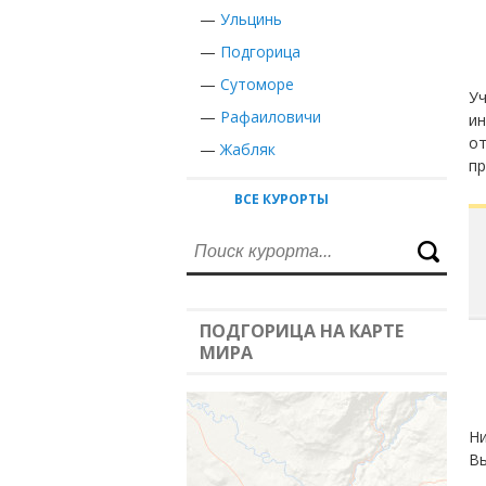
—
Ульцинь
—
Подгорица
—
Сутоморе
Уч
—
Рафаиловичи
ин
от
—
Жабляк
пр
ВСЕ КУРОРТЫ
ПОДГОРИЦА НА КАРТЕ
МИРА
Ни
Вы