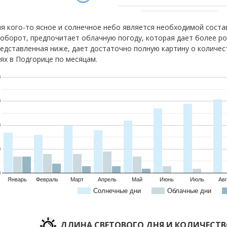
я кого-то ясное и солнечное небо является необходимой соста
оборот, предпочитает облачную погоду, которая дает более р
едставленная ниже, дает достаточно полную картину о количес
ях в Подгорице по месяцам.
0
0
0
0
0
Январь
Февраль
Март
Апрель
Май
Июнь
Июль
Авг
Солнечные дни
Облачные дни
ДЛИНА СВЕТОВОГО ДНЯ И КОЛИЧЕСТ