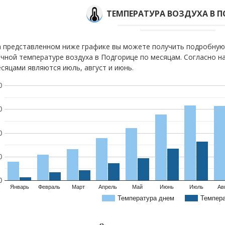
ТЕМПЕРАТУРА ВОЗДУХА В 
 представленном ниже графике вы можете получить подробную
чной температуре воздуха в Подгорице по месяцам. Согласно 
сяцами являются июль, август и июнь.
0
0
0
0
0
Январь
Февраль
Март
Апрель
Май
Июнь
Июль
Ав
Температура днем
Темпер