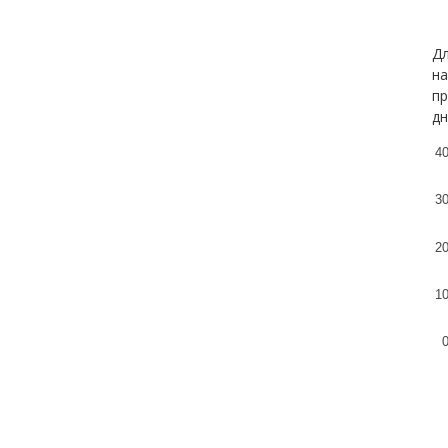
Дл
на
пр
дн
4
3
2
1