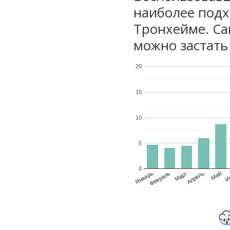
наиболее подх
Тронхейме. Са
можно застать 
20
15
10
5
0
Январь
Февраль
Март
Апрель
Май
И