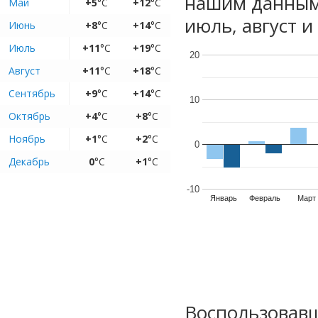
нашим данным
Май
+5
°C
+12
°C
июль, август и
Июнь
+8
°C
+14
°C
Июль
+11
°C
+19
°C
20
Август
+11
°C
+18
°C
Сентябрь
+9
°C
+14
°C
10
Октябрь
+4
°C
+8
°C
Ноябрь
+1
°C
+2
°C
0
Декабрь
0
°C
+1
°C
-10
Январь
Февраль
Март
Воспользовавш