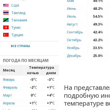
Май
49.1
%
США
Июнь
48.2
%
Таиланд
Июль
54.5
%
Танзания
Август
49.3
%
Тунис
Сентябрь
42.4
%
Турция
Октябрь
43.2
%
ВСЕ СТРАНЫ
Ноябрь
33.5
%
Декабрь
25.0
%
ПОГОДА ПО МЕСЯЦАМ
Температура
Месяц
ночью
днем
Январь
-5
°C
-3
°C
На представле
Февраль
-2
°C
+1
°C
подробную ин
Март
0
°C
+4
°C
температуре в
Апрель
+1
°C
+7
°C