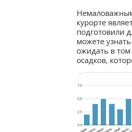
Немаловажным
курорте являе
подготовили дл
можете узнать
ожидать в том
осадков, котор
…
7.5
5.0
2.5
0.0
Январь
Февраль
Март
Апрель
Май
Июнь
И