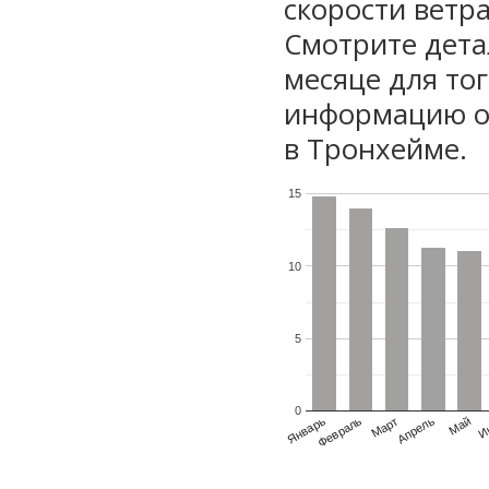
скорости ветра
Смотрите дета
месяце для то
информацию о 
в Тронхейме.
15
10
5
0
Январь
Февраль
Март
Апрель
Май
И