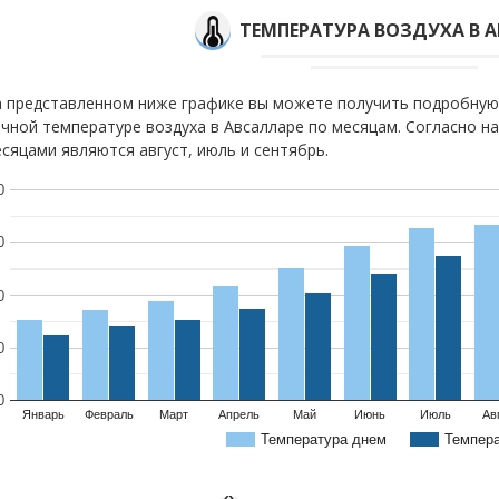
ТЕМПЕРАТУРА ВОЗДУХА В 
 представленном ниже графике вы можете получить подробную
чной температуре воздуха в Авсалларе по месяцам. Согласно 
сяцами являются август, июль и сентябрь.
0
0
0
0
0
Январь
Февраль
Март
Апрель
Май
Июнь
Июль
Ав
Температура днем
Темпер