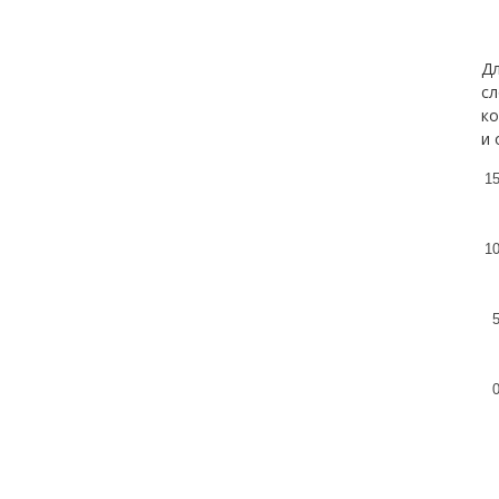
Дл
сл
ко
и 
1
1