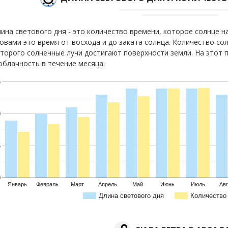
ина светового дня - это количество времени, которое солнце 
овами это время от восхода и до заката солнца. Количество сол
торого солнечные лучи достигают поверхности земли. На этот 
облачность в течение месяца.
5
0
5
0
Январь
Февраль
Март
Апрель
Май
Июнь
Июль
Авг
Длина светового дня
Количество