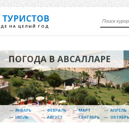
 ТУРИСТОВ
ДЕ НА ЦЕЛЫЙ ГОД
Р
ПОГОДА В АВСАЛЛАРЕ
—
ЯНВАРЬ
—
ФЕВРАЛЬ
—
МАРТ
—
АПРЕЛЬ
—
ИЮЛЬ
—
АВГУСТ
—
СЕНТЯБРЬ
—
ОКТЯБР