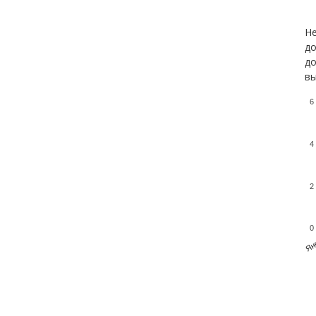
Не
до
до
вы
6
4
2
0
Ян