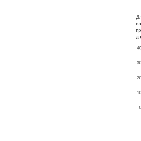
Дл
на
пр
дн
4
3
2
1