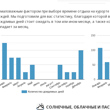
маловажным фактором при выборе времени отдыха на курорте 
ждей. Мы подготовили для вас статистику, благодаря которой 
ждливых дней стоит ожидать в том или ином месяце, а также к
падает за месяц.
150
100
50
0
варь
Февраль
Март
Апрель
Май
Июнь
Июль
Август
Сентябрь
Октябрь
Ноябрь
Декабрь
Февраль
Январь
М
Количество дождливых дней
CОЛНЕЧНЫЕ, ОБЛАЧНЫЕ И ПА