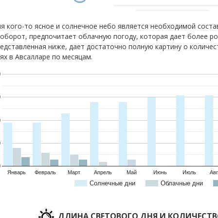
я кого-то ясное и солнечное небо является необходимой соста
оборот, предпочитает облачную погоду, которая дает более р
едставленная ниже, дает достаточно полную картину о количес
ях в Авсалларе по месяцам.
0
0
0
0
0
Январь
Февраль
Март
Апрель
Май
Июнь
Июль
Авг
Солнечные дни
Облачные дни
ДЛИНА СВЕТОВОГО ДНЯ И КОЛИЧЕСТ