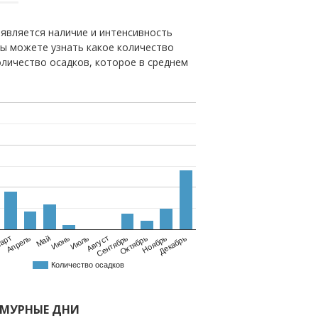
является наличие и интенсивность
вы можете узнать какое количество
оличество осадков, которое в среднем
Май
Август
Ноябрь
Апрель
Июль
Октябрь
арт
Июнь
Сентябрь
Декабрь
Количество осадков
СМУРНЫЕ ДНИ