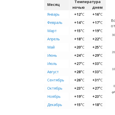
Температура
Месяц
ночью
днем
Январь
+12
°C
+16
°C
Во
Февраль
+14
°C
+17
°C
от
Март
+15
°C
+19
°C
30
Апрель
+18
°C
+22
°C
Май
+20
°C
+25
°C
20
Июнь
+24
°C
+29
°C
Июль
+27
°C
+33
°C
10
Август
+28
°C
+33
°C
Сентябрь
+26
°C
+31
°C
0
Октябрь
+23
°C
+27
°C
Ян
Ноябрь
+19
°C
+23
°C
Декабрь
+15
°C
+18
°C