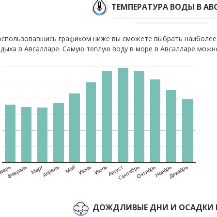
ТЕМПЕРАТУРА ВОДЫ В АВ
спользовавшись графиком ниже вы сможете выбрать наиболее
дыха в Авсалларе. Самую теплую воду в море в Авсалларе можно
варь
Февраль
Март
Апрель
Май
Июнь
Июль
Август
Сентябрь
Октябрь
Ноябрь
Декабрь
ДОЖДЛИВЫЕ ДНИ И ОСАДКИ 