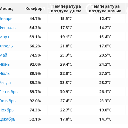
Температура
Температура
Месяц
Комфорт
воздуха днем
воздуха ночью
Январь
44.7
%
15.5
°C
12.4
°C
Февраль
54.3
%
17.3
°C
14.2
°C
Март
59.1
%
19.1
°C
15.4
°C
Апрель
66.2
%
21.8
°C
17.6
°C
Май
74.5
%
25.3
°C
20.5
°C
Июнь
92.0
%
29.4
°C
24.2
°C
Июль
89.9
%
32.8
°C
27.5
°C
Август
89.2
%
33.3
°C
28.2
°C
Сентябрь
89.7
%
30.9
°C
26.1
°C
Октябрь
92.0
%
27.4
°C
23.3
°C
Ноябрь
74.3
%
22.7
°C
19.0
°C
Декабрь
52.1
%
17.8
°C
14.7
°C