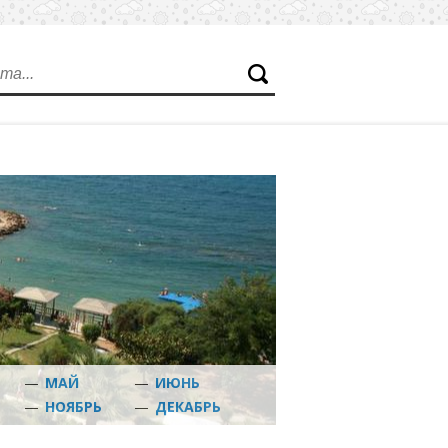
—
МАЙ
—
ИЮНЬ
Ь
—
НОЯБРЬ
—
ДЕКАБРЬ