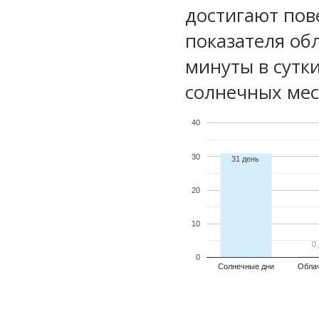
достигают пов
показателя обл
минуты в сутк
солнечных мес
40
30
31 день
20
10
0
0
0
Солнечные дни
Обла