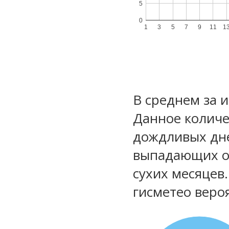
5
0
1
3
5
7
9
11
1
В среднем за 
Данное количе
дождливых дне
выпадающих ос
сухих месяцев
гисметео веро