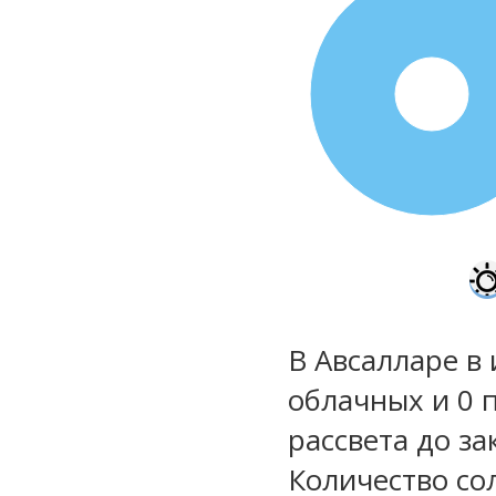
100%
В Авсалларе в 
облачных и 0 
рассвета до за
Количество со