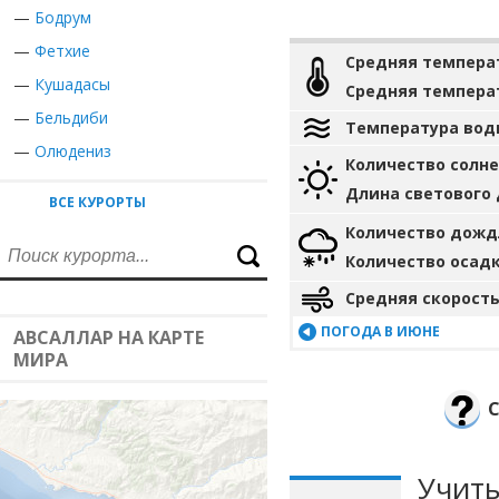
—
Бодрум
—
Фетхие
Средняя темпера
—
Кушадасы
Средняя темпера
—
Бельдиби
Температура вод
—
Олюдениз
Количество солн
Длина светового
ВСЕ КУРОРТЫ
Количество дожд
Количество осад
Средняя скорость
ПОГОДА В ИЮНЕ
АВСАЛЛАР НА КАРТЕ
МИРА
Учиты