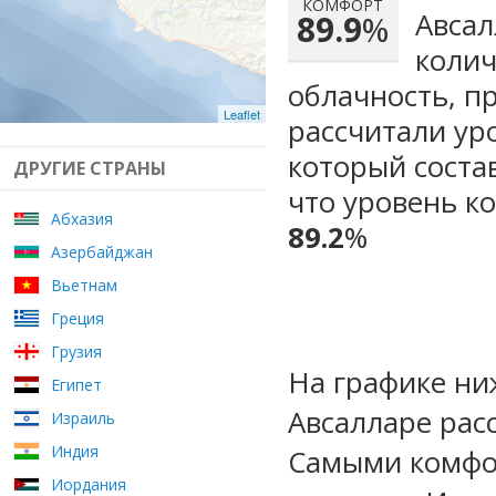
КОМФОРТ
Авсал
89.9
%
колич
облачность, п
Leaflet
рассчитали ур
который сост
ДРУГИЕ СТРАНЫ
что уровень ко
Абхазия
89.2
%
Азербайджан
Вьетнам
Греция
Грузия
На графике ни
Египет
Авсалларе рас
Израиль
Индия
Самыми комфо
Иордания