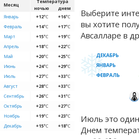
Температура
Месяц
ночью
днем
Выберите инте
Январь
+12
°C
+16
°C
вы хотите пол
Февраль
+14
°C
+17
°C
Авсалларе в др
Март
+15
°C
+19
°C
Апрель
+18
°C
+22
°C
ДЕКАБРЬ
Май
+20
°C
+25
°C
ЯНВАРЬ
Июнь
+24
°C
+29
°C
ФЕВРАЛЬ
Июль
+27
°C
+33
°C
Август
+28
°C
+33
°C
Сентябрь
+26
°C
+31
°C
Октябрь
+23
°C
+27
°C
Ноябрь
+19
°C
+23
°C
Июль это один
Декабрь
+15
°C
+18
°C
Днем температ