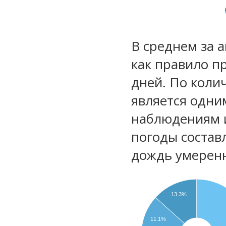
В среднем за 
как правило п
дней. По коли
является одни
наблюдениям 
погоды состав
дождь умеренн
13.3%
11.1%