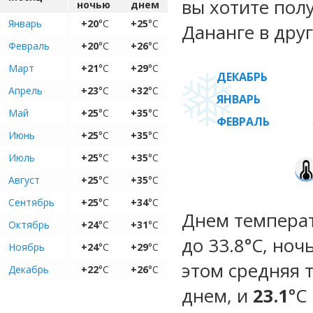
вы хотите пол
ночью
днем
Январь
+20
°C
+25
°C
Дананге в друг
Февраль
+20
°C
+26
°C
Март
+21
°C
+29
°C
ДЕКАБРЬ
Апрель
+23
°C
+32
°C
ЯНВАРЬ
Май
+25
°C
+35
°C
ФЕВРАЛЬ
Июнь
+25
°C
+35
°C
Июль
+25
°C
+35
°C
Август
+25
°C
+35
°C
Сентябрь
+25
°C
+34
°C
Днем температ
Октябрь
+24
°C
+31
°C
до 33.8°C, ноч
Ноябрь
+24
°C
+29
°C
этом средняя 
Декабрь
+22
°C
+26
°C
днем, и
23.1
°C