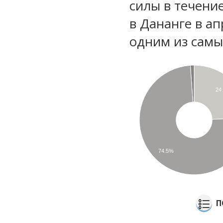
силы в течени
в Дананге в а
одним из самы
24
74.5%
П