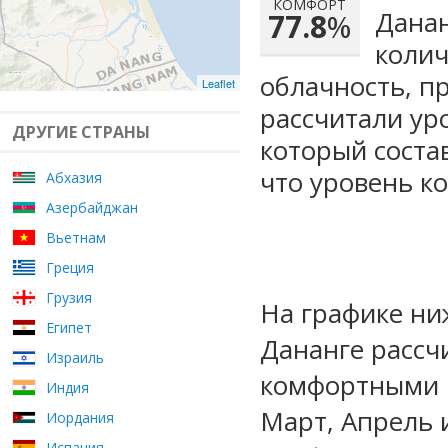
КОМФОРТ
Данан
77.8
%
колич
облачность, п
Leaflet
рассчитали ур
ДРУГИЕ СТРАНЫ
который сост
что уровень к
Абхазия
Азербайджан
Вьетнам
Греция
Грузия
На графике ни
Египет
Дананге рассч
Израиль
комфортными м
Индия
Март, Апрель 
Иордания
Испания