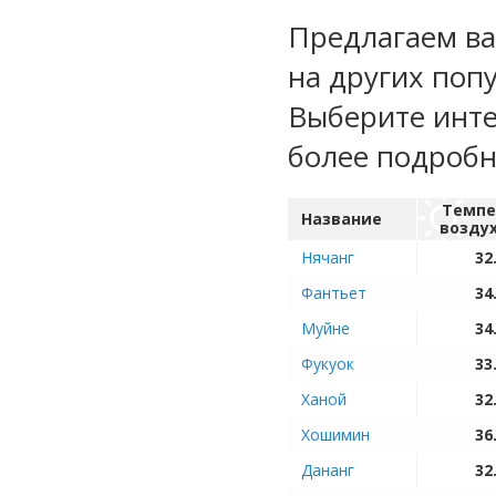
Предлагаем ва
на других поп
Выберите инте
более подроб
Темпе
Название
возду
Нячанг
32
Фантьет
34
Муйне
34
Фукуок
33
Ханой
32
Хошимин
36
Дананг
32