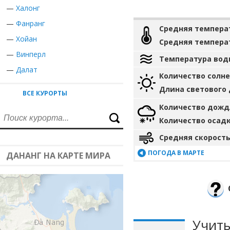
—
Халонг
—
Фанранг
Средняя темпера
—
Хойан
Средняя темпера
—
Винперл
Температура вод
—
Далат
Количество солн
Длина светового
ВСЕ КУРОРТЫ
Количество дожд
Количество осад
Средняя скорость
ПОГОДА В МАРТЕ
ДАНАНГ НА КАРТЕ МИРА
Учиты