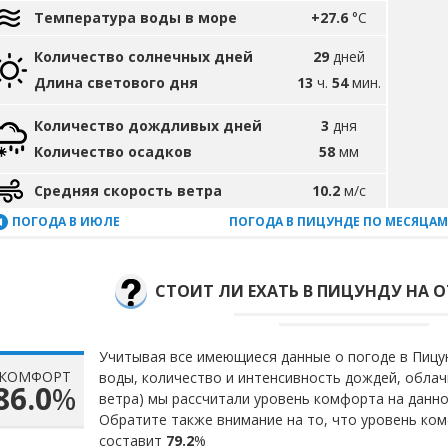
Температура воды в море
+27.6
°C
Количество солнечных дней
29
дней
Длина светового дня
13
ч.
54
мин.
Количество дождливых дней
3
дня
Количество осадков
58
мм
Средняя скорость ветра
10.2
м/с
ПОГОДА В ИЮЛЕ
ПОГОДА В ПИЦУНДЕ ПО МЕСЯЦАМ
СТОИТ ЛИ ЕХАТЬ В ПИЦУНДУ НА О
Учитывая все имеющиеся данные о погоде в Пицун
КОМФОРТ
воды, количество и интенсивность дождей, облач
86.0
%
ветра) мы рассчитали уровень комфорта на данн
Обратите также внимание на то, что уровень ком
составит
79.2
%