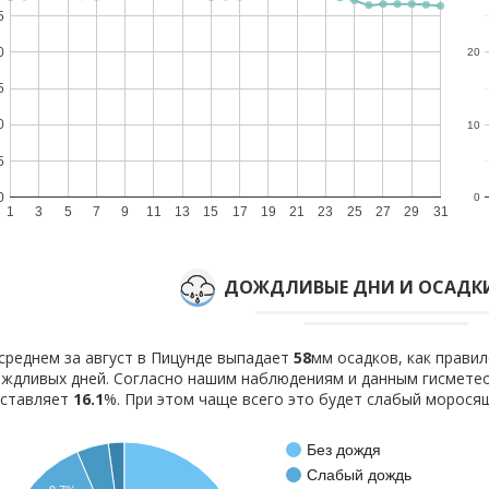
5
0
20
5
0
10
5
0
0
1
3
5
7
9
11
13
15
17
19
21
23
25
27
29
31
ДОЖДЛИВЫЕ ДНИ И ОСАДКИ
среднем за август в Пицунде выпадает
58
мм осадков, как прави
ждливых дней. Согласно нашим наблюдениям и данным гисмете
оставляет
16.1
%. При этом чаще всего это будет слабый морося
Без дождя
Слабый дождь