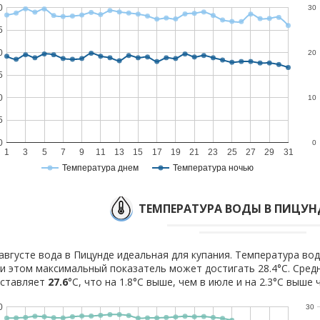
0
30
5
0
20
5
0
10
5
0
0
1
3
5
7
9
11
13
15
17
19
21
23
25
27
29
31
Температура днем
Температура ночью
ТЕМПЕРАТУРА ВОДЫ В ПИЦУНД
августе вода в Пицунде идеальная для купания. Температура вод
и этом максимальный показатель может достигать 28.4°C. Сред
оставляет
27.6
°C, что на 1.8°C выше, чем в июле и на 2.3°C выше 
0
30