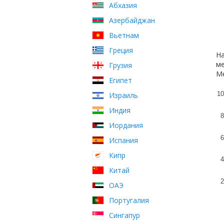
Абхазия
Азербайджан
Вьетнам
Греция
На
ме
Грузия
Ме
Египет
10
Израиль
Индия
8
Иордания
6
Испания
Кипр
4
Китай
2
ОАЭ
Португалия
Сингапур