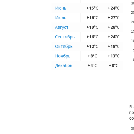
3
Июнь
+15
°C
+24
°C
2
Июль
+16
°C
+27
°C
2
Август
+19
°C
+28
°C
1
Сентябрь
+16
°C
+24
°C
1
Октябрь
+12
°C
+18
°C
Ноябрь
+8
°C
+13
°C
Декабрь
+4
°C
+8
°C
В 
пр
с
3