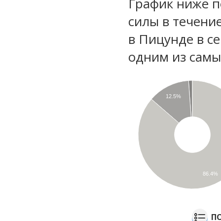
График ниже п
силы в течени
в Пицунде в с
одним из самы
12.5%
86.4%
П