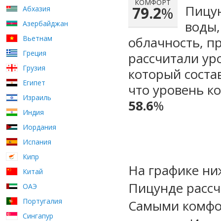
КОМФОРТ
Пицун
79.2
%
Абхазия
воды,
Азербайджан
Вьетнам
облачность, п
Греция
рассчитали ур
Грузия
который сост
Египет
что уровень к
Израиль
58.6
%
Индия
Иордания
Испания
Кипр
На графике ни
Китай
Пицунде рассч
ОАЭ
Португалия
Самыми комфо
Сингапур