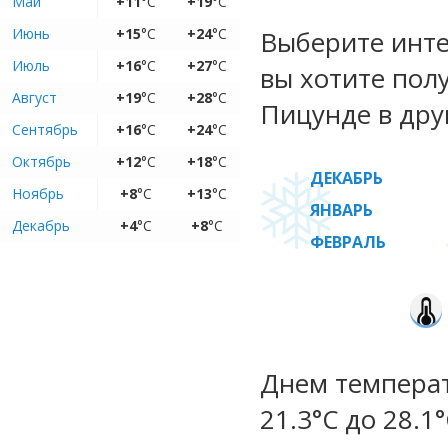
Май
+11
°C
+19
°C
Июнь
+15
°C
+24
°C
Выберите инте
Июль
+16
°C
+27
°C
вы хотите пол
Август
+19
°C
+28
°C
Пицунде в дру
Сентябрь
+16
°C
+24
°C
Октябрь
+12
°C
+18
°C
ДЕКАБРЬ
Ноябрь
+8
°C
+13
°C
ЯНВАРЬ
Декабрь
+4
°C
+8
°C
ФЕВРАЛЬ
Днем температ
21.3°C до 28.1