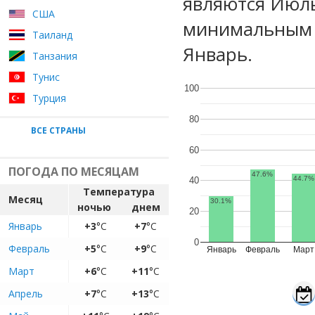
являются Июль
США
минимальным у
Таиланд
Январь.
Танзания
Тунис
100
Турция
80
ВСЕ СТРАНЫ
60
ПОГОДА ПО МЕСЯЦАМ
47.6%
44.7%
40
Температура
Месяц
30.1%
ночью
днем
20
Январь
+3
°C
+7
°C
0
Февраль
+5
°C
+9
°C
Январь
Февраль
Март
Март
+6
°C
+11
°C
Апрель
+7
°C
+13
°C