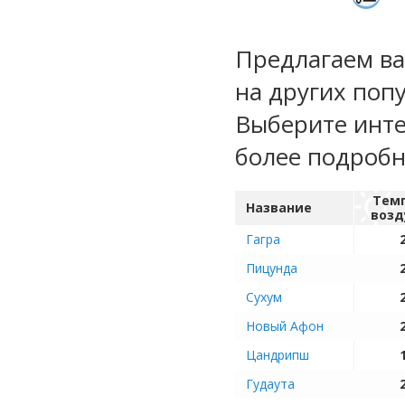
Предлагаем ва
на других поп
Выберите инте
более подроб
Тем
Название
возд
Гагра
Пицунда
Сухум
Новый Афон
Цандрипш
Гудаута