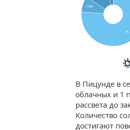
7.9%
76
В Пицунде в с
облачных и 1 
рассвета до за
Количество со
достигают пов