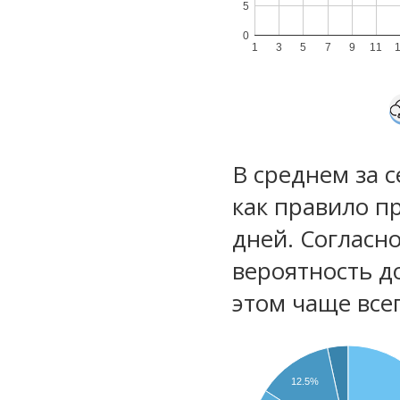
5
0
1
3
5
7
9
11
В среднем за 
как правило п
дней. Согласн
вероятность д
этом чаще все
12.5%