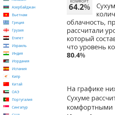
КОМФОРТ
Сухум
64.2
%
Азербайджан
колич
Вьетнам
облачность, п
Греция
рассчитали ур
Грузия
который сост
Египет
что уровень к
Израиль
80.4
%
Индия
Иордания
Испания
Кипр
Китай
На графике ни
ОАЭ
Сухуме рассчи
Португалия
комфортными м
Сингапур
США