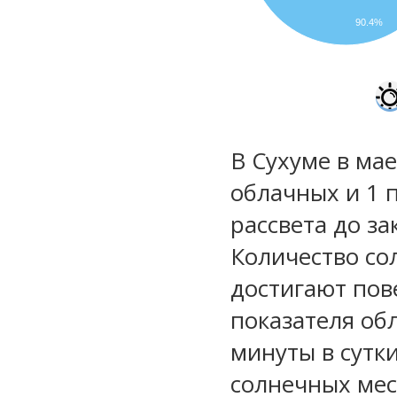
90.4%
В Сухуме в мае
облачных и 1 
рассвета до за
Количество со
достигают пов
показателя обл
минуты в сутк
солнечных мес