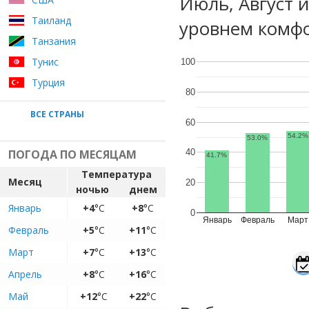
Июль, Август 
Таиланд
уровнем комфо
Танзания
Тунис
100
Турция
80
ВСЕ СТРАНЫ
60
54.2%
53.0%
ПОГОДА ПО МЕСЯЦАМ
40
41.7%
Температура
Месяц
20
ночью
днем
Январь
+4
°C
+8
°C
0
Январь
Февраль
Март
Февраль
+5
°C
+11
°C
Март
+7
°C
+13
°C
Апрель
+8
°C
+16
°C
Май
+12
°C
+22
°C