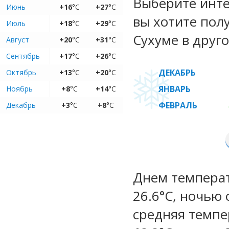
Выберите инте
Июнь
+16
°C
+27
°C
вы хотите пол
Июль
+18
°C
+29
°C
Сухуме в друго
Август
+20
°C
+31
°C
Сентябрь
+17
°C
+26
°C
ДЕКАБРЬ
Октябрь
+13
°C
+20
°C
ЯНВАРЬ
Ноябрь
+8
°C
+14
°C
ФЕВРАЛЬ
Декабрь
+3
°C
+8
°C
Днем температу
26.6°C, ночью 
средняя темпе