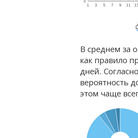
0
1
3
5
7
9
11
1
В среднем за 
как правило п
дней. Согласн
вероятность д
этом чаще все