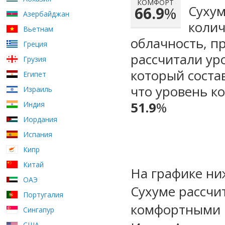
КОМФОРТ
Сухум
66.9
%
Азербайджан
колич
Вьетнам
облачность, п
Греция
рассчитали ур
Грузия
который сост
Египет
что уровень к
Израиль
51.9
%
Индия
Иордания
Испания
Кипр
Китай
На графике ни
ОАЭ
Сухуме рассчи
Португалия
комфортными м
Сингапур
США