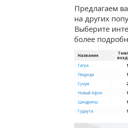
Предлагаем ва
на других поп
Выберите инте
более подроб
Тем
Название
возд
Гагра
Пицунда
Сухум
Новый Афон
Цандрипш
Гудаута