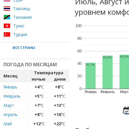
Июль, Август 
Таиланд
уровнем комфо
Танзания
Тунис
100
Турция
80
ВСЕ СТРАНЫ
60
54.2%
53.0%
ПОГОДА ПО МЕСЯЦАМ
40
41.7%
Температура
Месяц
20
ночью
днем
Январь
+4
°C
+8
°C
0
Январь
Февраль
Март
Февраль
+5
°C
+11
°C
Март
+7
°C
+13
°C
Апрель
+8
°C
+16
°C
Май
+12
°C
+22
°C