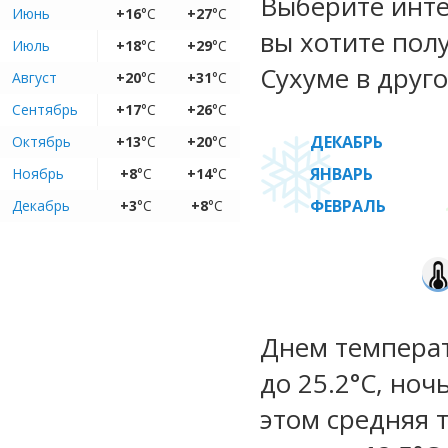
Выберите инте
Июнь
+16
°C
+27
°C
вы хотите пол
Июль
+18
°C
+29
°C
Сухуме в друго
Август
+20
°C
+31
°C
Сентябрь
+17
°C
+26
°C
ДЕКАБРЬ
Октябрь
+13
°C
+20
°C
ЯНВАРЬ
Ноябрь
+8
°C
+14
°C
ФЕВРАЛЬ
Декабрь
+3
°C
+8
°C
Днем температу
до 25.2°C, ноч
этом средняя 