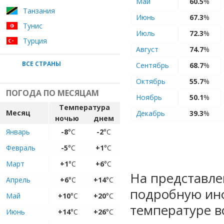
Май
60.5
%
Танзания
Июнь
67.3
%
Тунис
Июль
72.3
%
Турция
Август
74.7
%
ВСЕ СТРАНЫ
Сентябрь
68.7
%
Октябрь
55.7
%
ПОГОДА ПО МЕСЯЦАМ
Ноябрь
50.1
%
Температура
Месяц
Декабрь
39.3
%
ночью
днем
Январь
-8
°C
-2
°C
Февраль
-5
°C
+1
°C
Март
+1
°C
+6
°C
На представле
Апрель
+6
°C
+14
°C
подробную ин
Май
+10
°C
+20
°C
температуре в
Июнь
+14
°C
+26
°C