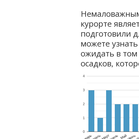
Немаловажным
курорте являе
подготовили дл
можете узнать
ожидать в том
осадков, котор
4
3
2
1
0
Январь
Февраль
Март
Апрель
Май
Июнь
И