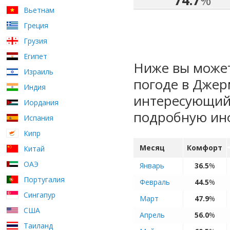
74.7
%
Вьетнам
Греция
Грузия
Египет
Ниже вы может
Израиль
погоде в Джер
Индия
интересующий 
Иордания
подробную ин
Испания
Кипр
Месяц
Комфорт
Китай
ОАЭ
Январь
36.5
%
Португалия
Февраль
44.5
%
Сингапур
Март
47.9
%
США
Апрель
56.0
%
Таиланд