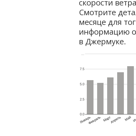
скорости ветра
Смотрите дета
месяце для то
информацию о 
в Джермуке.
…
7.5
5.0
2.5
0.0
Январь
Февраль
Март
Апрель
Май
И