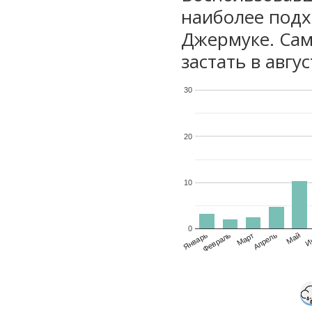
наиболее подх
Джермуке. Сам
застать в авгу
30
20
10
0
Январь
Февраль
Март
Апрель
Май
И