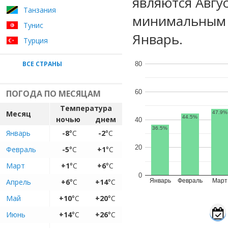
являются Авгу
Танзания
минимальным у
Тунис
Январь.
Турция
ВСЕ СТРАНЫ
80
60
ПОГОДА ПО МЕСЯЦАМ
Температура
Месяц
47.9%
44.5%
ночью
днем
40
36.5%
Январь
-8
°C
-2
°C
20
Февраль
-5
°C
+1
°C
Март
+1
°C
+6
°C
0
Апрель
+6
°C
+14
°C
Январь
Февраль
Март
Май
+10
°C
+20
°C
Июнь
+14
°C
+26
°C