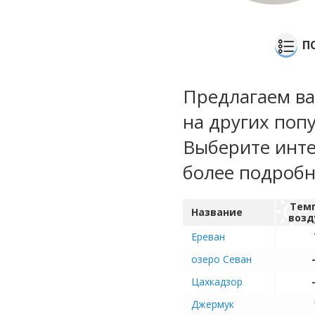
П
Предлагаем ва
на других поп
Выберите инте
более подроб
Тем
Название
возд
Ереван
озеро Севан
Цахкадзор
Джермук