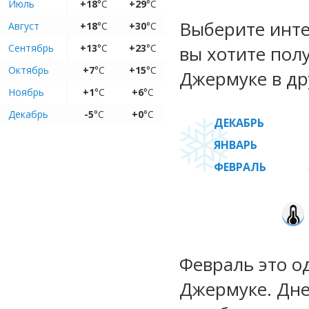
Июль
+18
°C
+29
°C
Выберите инте
Август
+18
°C
+30
°C
Сентябрь
+13
°C
+23
°C
вы хотите пол
Октябрь
+7
°C
+15
°C
Джермуке в др
Ноябрь
+1
°C
+6
°C
Декабрь
-5
°C
+0
°C
ДЕКАБРЬ
ЯНВАРЬ
ФЕВРАЛЬ
Февраль это о
Джермуке. Дне