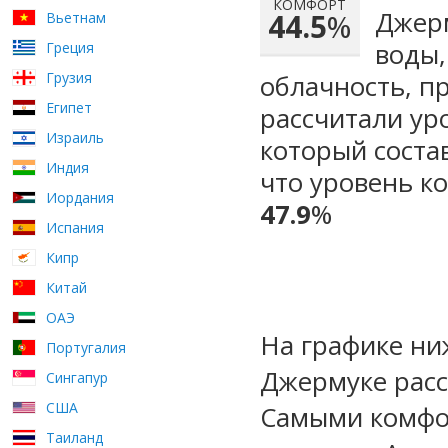
КОМФОРТ
Джерм
44.5
%
Вьетнам
воды,
Греция
Грузия
облачность, п
Египет
рассчитали ур
Израиль
который сост
Индия
что уровень к
Иордания
47.9
%
Испания
Кипр
Китай
ОАЭ
На графике ни
Португалия
Джермуке расс
Сингапур
США
Самыми комфо
Таиланд