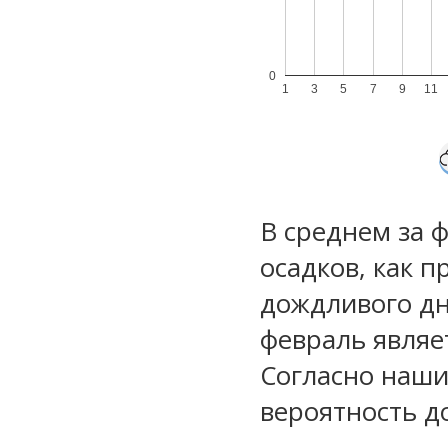
0
1
3
5
7
9
11
В среднем за 
осадков, как 
дождливого дн
февраль являе
Согласно наш
вероятность д