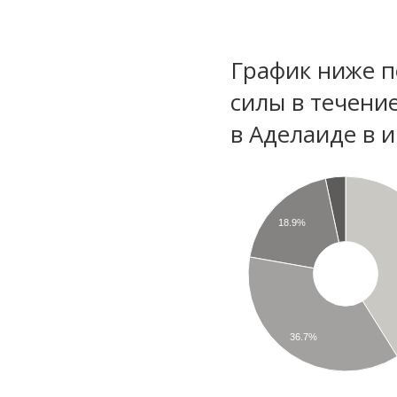
График ниже п
силы в течени
в Аделаиде в 
18.9%
36.7%