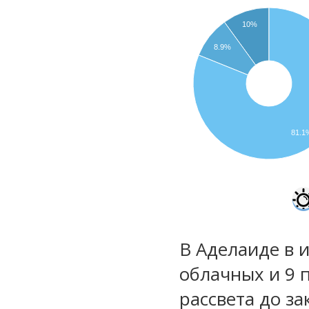
10%
8.9%
81.1
В Аделаиде в 
облачных и 9 
рассвета до за