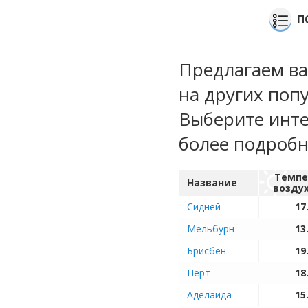
П
Предлагаем ва
на других поп
Выберите инте
более подроб
Темпе
Название
возду
Сидней
17
Мельбурн
13
Брисбен
19
Перт
18
Аделаида
15