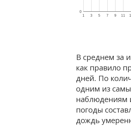
0
1
3
5
7
9
11
В среднем за 
как правило п
дней. По коли
одним из самы
наблюдениям 
погоды состав
дождь умеренн