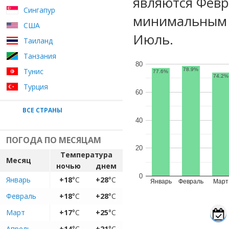
являются Февр
Сингапур
минимальным 
США
Июль.
Таиланд
Танзания
80
Тунис
78.9%
77.6%
74.2%
Турция
60
ВСЕ СТРАНЫ
40
ПОГОДА ПО МЕСЯЦАМ
20
Температура
Месяц
ночью
днем
0
Январь
+18
°C
+28
°C
Январь
Февраль
Март
Февраль
+18
°C
+28
°C
Март
+17
°C
+25
°C
Апрель
+14
°C
+21
°C