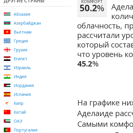
ДРУГИЕ СТРАНЫ
КОМФОРТ
Адела
50.2
%
колич
Абхазия
Азербайджан
облачность, п
Вьетнам
рассчитали ур
Греция
который сост
Грузия
что уровень к
Египет
45.2
%
Израиль
Индия
Иордания
Испания
На графике ни
Кипр
Аделаиде расс
Китай
ОАЭ
Самыми комфо
Португалия