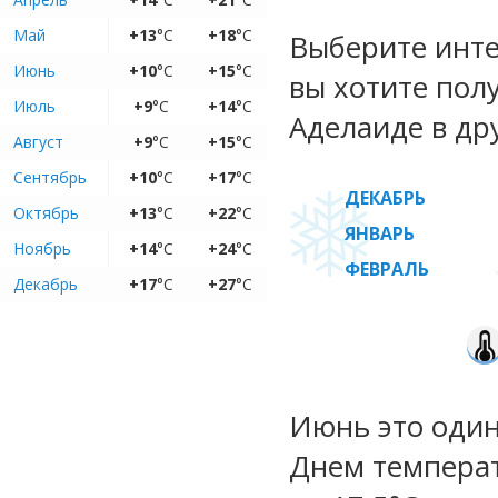
Май
+13
°C
+18
°C
Выберите инте
Июнь
+10
°C
+15
°C
вы хотите пол
Июль
+9
°C
+14
°C
Аделаиде в др
Август
+9
°C
+15
°C
Сентябрь
+10
°C
+17
°C
ДЕКАБРЬ
Октябрь
+13
°C
+22
°C
ЯНВАРЬ
Ноябрь
+14
°C
+24
°C
ФЕВРАЛЬ
Декабрь
+17
°C
+27
°C
Июнь это один
Днем температ