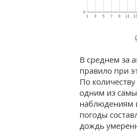
0
1
3
5
7
9
11
1
В среднем за 
правило при э
По количеству
одним из самы
наблюдениям 
погоды состав
дождь умеренн