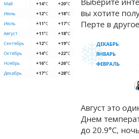
Выберите инте
Май
+14
°C
+20
°C
вы хотите пол
Июнь
+12
°C
+18
°C
Перте в другое
Июль
+11
°C
+17
°C
Август
+11
°C
+18
°C
Сентябрь
+12
°C
+19
°C
ДЕКАБРЬ
Октябрь
+14
°C
+22
°C
ЯНВАРЬ
Ноябрь
+16
°C
+26
°C
ФЕВРАЛЬ
Декабрь
+17
°C
+28
°C
Август это оди
Днем температу
до 20.9°C, ноч