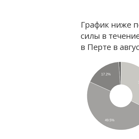
График ниже п
силы в течени
в Перте в авгу
17.2%
49.5%