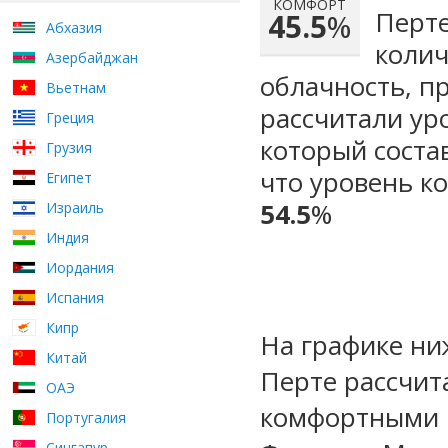
КОМФОРТ
Перте
45.5
%
Абхазия
колич
Азербайджан
облачность, п
Вьетнам
рассчитали ур
Греция
который сост
Грузия
что уровень к
Египет
54.5
%
Израиль
Индия
Иордания
Испания
Кипр
На графике ни
Китай
Перте рассчит
ОАЭ
комфортными м
Португалия
Сингапур