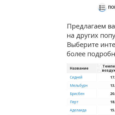
ПО
Предлагаем ва
на других попу
Выберите инте
более подроб
Темпе
Название
возду
Сидней
17
Мельбурн
13
Брисбен
20
Перт
18
Аделаида
15