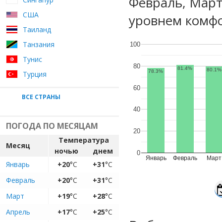
Февраль, Март
США
уровнем комфо
Таиланд
Танзания
100
Тунис
80
81.4%
80.1%
78.3%
Турция
60
ВСЕ СТРАНЫ
40
ПОГОДА ПО МЕСЯЦАМ
20
Температура
Месяц
ночью
днем
0
Январь
Февраль
Март
Январь
+20
°C
+31
°C
Февраль
+20
°C
+31
°C
Март
+19
°C
+28
°C
Апрель
+17
°C
+25
°C