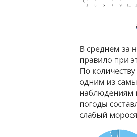
0
1
3
5
7
9
11
В среднем за 
правило при э
По количеству
одним из самы
наблюдениям 
погоды состав
слабый морос