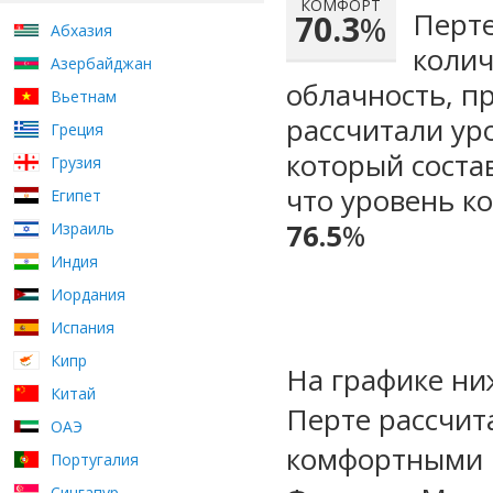
КОМФОРТ
Перте
70.3
%
Абхазия
колич
Азербайджан
облачность, п
Вьетнам
рассчитали ур
Греция
который сост
Грузия
что уровень к
Египет
76.5
%
Израиль
Индия
Иордания
Испания
Кипр
На графике ни
Китай
Перте рассчит
ОАЭ
комфортными м
Португалия
Сингапур