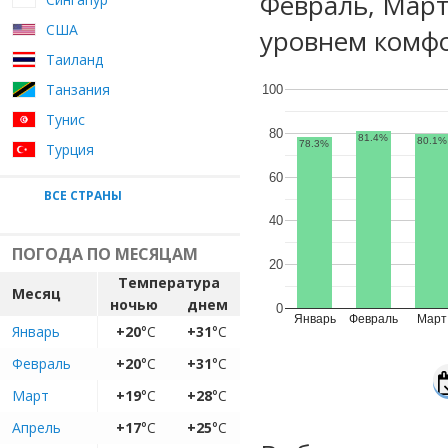
Февраль, Март
США
уровнем комфо
Таиланд
Танзания
100
Тунис
80
81.4%
80.1%
78.3%
Турция
60
ВСЕ СТРАНЫ
40
ПОГОДА ПО МЕСЯЦАМ
20
Температура
Месяц
ночью
днем
0
Январь
Февраль
Март
Январь
+20
°C
+31
°C
Февраль
+20
°C
+31
°C
Март
+19
°C
+28
°C
Апрель
+17
°C
+25
°C