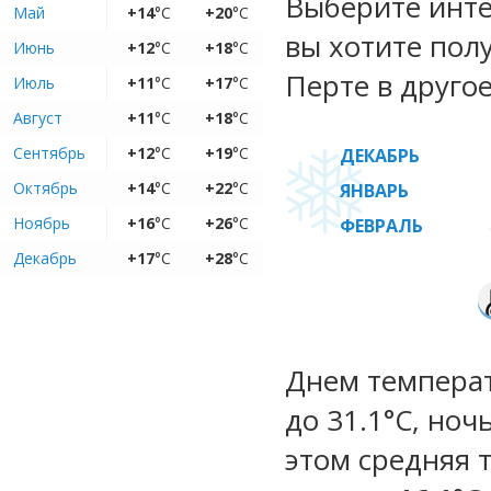
Выберите инте
Май
+14
°C
+20
°C
вы хотите пол
Июнь
+12
°C
+18
°C
Перте в другое
Июль
+11
°C
+17
°C
Август
+11
°C
+18
°C
Сентябрь
+12
°C
+19
°C
ДЕКАБРЬ
Октябрь
+14
°C
+22
°C
ЯНВАРЬ
Ноябрь
+16
°C
+26
°C
ФЕВРАЛЬ
Декабрь
+17
°C
+28
°C
Днем температ
до 31.1°C, ноч
этом средняя 