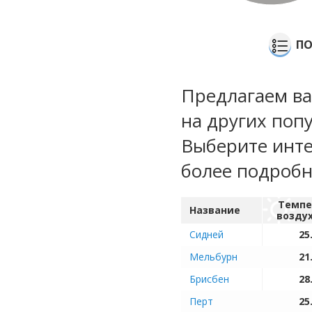
ПО
Предлагаем ва
на других поп
Выберите инте
более подроб
Темпе
Название
возду
Сидней
25
Мельбурн
21
Брисбен
28
Перт
25