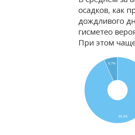
осадков, как 
дождливого д
гисметео веро
При этом чаще
6.7%
93.3%