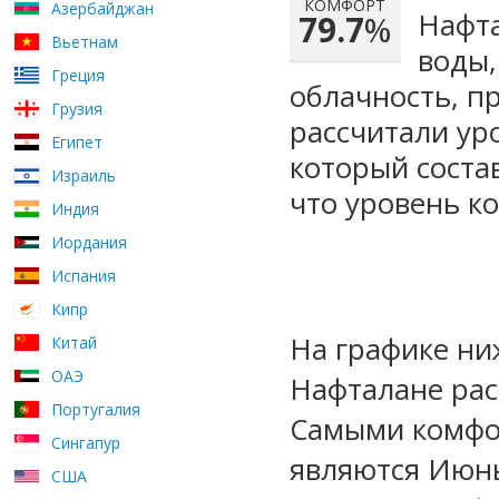
КОМФОРТ
Азербайджан
Нафта
79.7
%
Вьетнам
воды,
Греция
облачность, п
Грузия
рассчитали ур
Египет
который сост
Израиль
что уровень к
Индия
Иордания
Испания
Кипр
На графике ни
Китай
ОАЭ
Нафталане рас
Португалия
Самыми комфо
Сингапур
являются Июнь
США