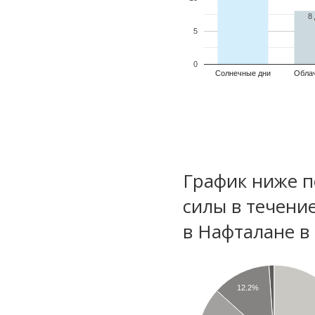
8
5
0
Солнечные дни
Обла
График ниже п
силы в течени
в Нафталане в
12.2%