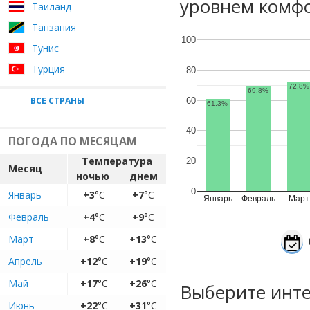
уровнем комфо
Таиланд
Танзания
100
Тунис
Турция
80
72.8%
69.8%
ВСЕ СТРАНЫ
60
61.3%
40
ПОГОДА ПО МЕСЯЦАМ
Температура
20
Месяц
ночью
днем
0
Январь
+3
°C
+7
°C
Январь
Февраль
Март
Февраль
+4
°C
+9
°C
Март
+8
°C
+13
°C
Апрель
+12
°C
+19
°C
Май
+17
°C
+26
°C
Выберите инте
Июнь
+22
°C
+31
°C