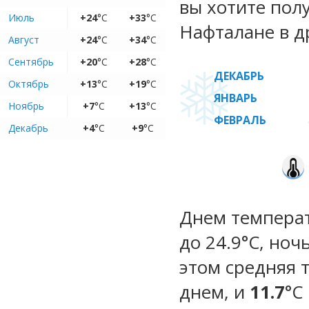
вы хотите пол
Июль
+24
°C
+33
°C
Нафталане в д
Август
+24
°C
+34
°C
Сентябрь
+20
°C
+28
°C
ДЕКАБРЬ
Октябрь
+13
°C
+19
°C
ЯНВАРЬ
Ноябрь
+7
°C
+13
°C
ФЕВРАЛЬ
Декабрь
+4
°C
+9
°C
Днем температ
до 24.9°C, ноч
этом средняя 
днем, и
11.7
°C