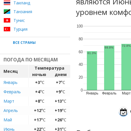
являются Июнь
Таиланд
уровнем комфо
Танзания
Тунис
100
Турция
80
ВСЕ СТРАНЫ
72.8%
69.8%
60
61.3%
ПОГОДА ПО МЕСЯЦАМ
40
Температура
Месяц
ночью
днем
20
Январь
+3
°C
+7
°C
0
Февраль
+4
°C
+9
°C
Январь
Февраль
Март
Март
+8
°C
+13
°C
Апрель
+12
°C
+19
°C
Май
+17
°C
+26
°C
Июнь
+22
°C
+31
°C