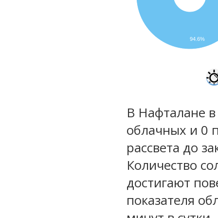
94.6%
В Нафталане в
облачных и 0 
рассвета до за
Количество со
достигают пов
показателя обл
минут в сутки