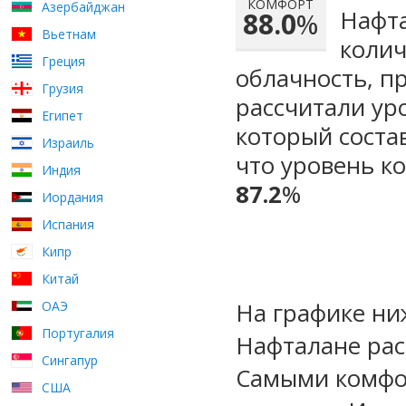
КОМФОРТ
Азербайджан
Нафта
88.0
%
Вьетнам
колич
Греция
облачность, п
Грузия
рассчитали ур
Египет
который сост
Израиль
что уровень ко
Индия
87.2
%
Иордания
Испания
Кипр
Китай
На графике ни
ОАЭ
Португалия
Нафталане рас
Сингапур
Самыми комфо
США