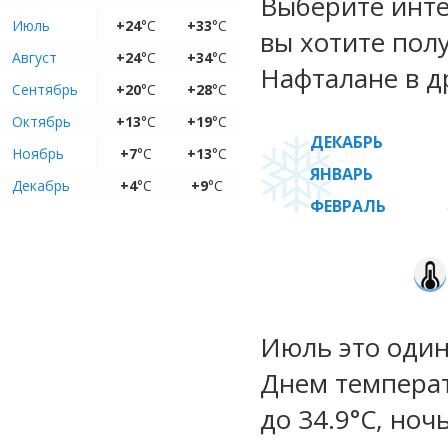
Выберите инте
Июль
+24
°C
+33
°C
вы хотите пол
Август
+24
°C
+34
°C
Нафталане в д
Сентябрь
+20
°C
+28
°C
Октябрь
+13
°C
+19
°C
ДЕКАБРЬ
Ноябрь
+7
°C
+13
°C
ЯНВАРЬ
Декабрь
+4
°C
+9
°C
ФЕВРАЛЬ
Июль это один
Днем температ
до 34.9°C, ноч