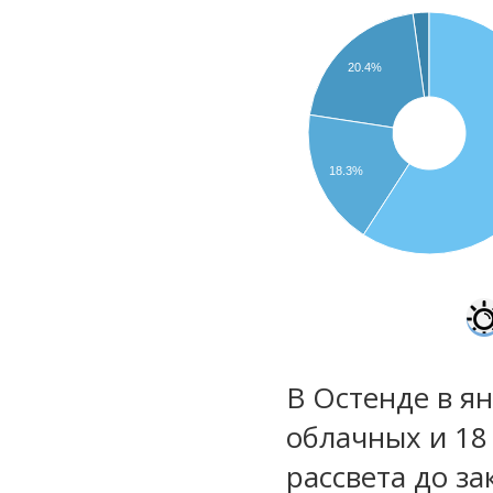
20.4%
18.3%
В Остенде в ян
облачных и 18
рассвета до за