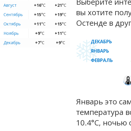
Выберите инте
Август
+16
°C
+21
°C
вы хотите пол
Сентябрь
+15
°C
+19
°C
Остенде в дру
Октябрь
+11
°C
+15
°C
Ноябрь
+9
°C
+11
°C
ДЕКАБРЬ
Декабрь
+7
°C
+9
°C
ЯНВАРЬ
ФЕВРАЛЬ
Январь это са
температура во
10.4°C, ночью 