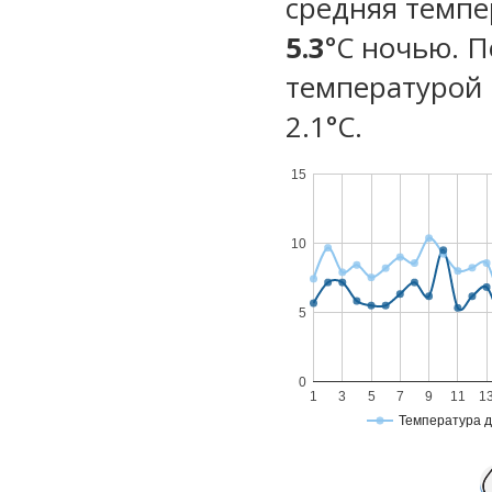
средняя темпе
5.3
°C ночью. 
температурой 
2.1°С.
15
10
5
0
1
3
5
7
9
11
1
Температура 