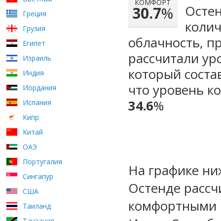
КОМФОРТ
Остен
30.7
%
Греция
колич
Грузия
облачность, п
Египет
рассчитали ур
Израиль
который сост
Индия
что уровень к
Иордания
34.6
%
Испания
Кипр
Китай
ОАЭ
Португалия
На графике ни
Сингапур
Остенде рассч
США
комфортными м
Таиланд
Танзания