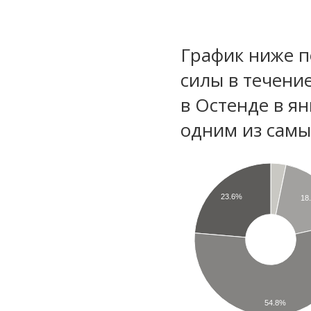
График ниже п
силы в течени
в Остенде в я
одним из самы
23.6%
18
54.8%