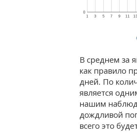
0
1
3
5
7
9
11
1
В среднем за 
как правило п
дней. По коли
является одни
нашим наблюд
дождливой по
всего это буд