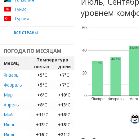
Июль, Сентяб
Тунис
уровнем комфо
Турция
60
ВСЕ СТРАНЫ
44.4%
ПОГОДА ПО МЕСЯЦАМ
40
Температура
34.6%
Месяц
30.7%
ночью
днем
20
Январь
+5
°C
+7
°C
Февраль
+5
°C
+7
°C
Март
+6
°C
+10
°C
0
Январь
Февраль
Март
Апрель
+8
°C
+13
°C
Май
+11
°C
+16
°C
Июнь
+13
°C
+18
°C
Июль
+16
°C
+21
°C