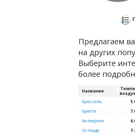
Предлагаем ва
на других поп
Выберите инте
более подроб
Темпе
Название
возду
Брюссель
5.
Брюгге
7.
Антверпен
6.
Остенде
7.