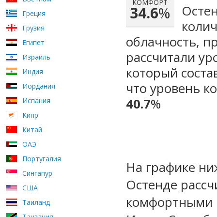
КОМФОРТ
Остен
34.6
%
Греция
колич
Грузия
облачность, п
Египет
рассчитали ур
Израиль
который сост
Индия
что уровень к
Иордания
40.7
%
Испания
Кипр
Китай
ОАЭ
Португалия
На графике ни
Сингапур
Остенде рассч
США
комфортными м
Таиланд
Танзания