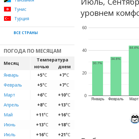
Июль, Сентяб
Тунис
уровнем комфо
Турция
60
ВСЕ СТРАНЫ
44.4%
ПОГОДА ПО МЕСЯЦАМ
40
Температура
34.6%
Месяц
30.7%
ночью
днем
20
Январь
+5
°C
+7
°C
Февраль
+5
°C
+7
°C
Март
+6
°C
+10
°C
0
Январь
Февраль
Март
Апрель
+8
°C
+13
°C
Май
+11
°C
+16
°C
Июнь
+13
°C
+18
°C
Июль
+16
°C
+21
°C