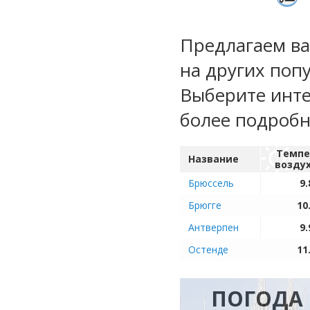
Предлагаем ва
на других поп
Выберите инте
более подроб
Темпе
Название
возду
Брюссель
9.
Брюгге
10
Антверпен
9.
Остенде
11
ПОГОДА 