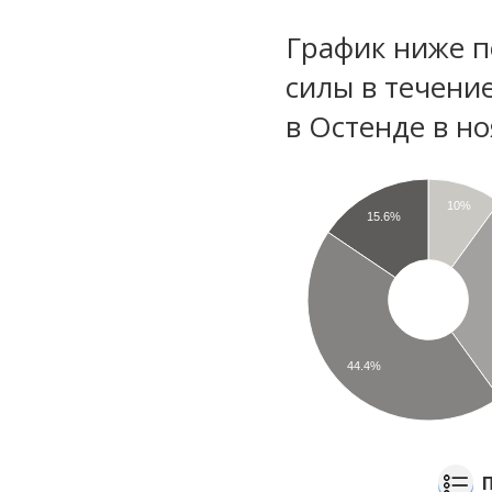
График ниже п
силы в течени
в Остенде в н
10%
15.6%
44.4%