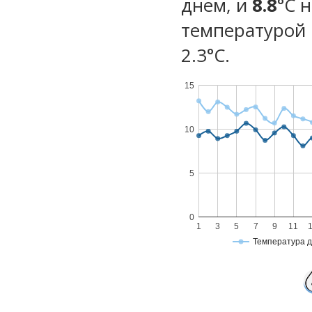
днем, и
8.8
°C 
температурой 
2.3°С.
15
10
5
0
1
3
5
7
9
11
Температура 