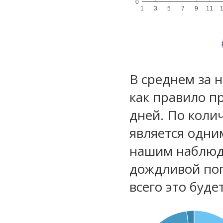
0
1
3
5
7
9
11
В среднем за 
как правило п
дней. По коли
является одни
нашим наблюд
дождливой по
всего это буд