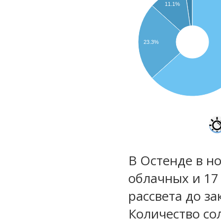
11.1%
23.3%
В Остенде в но
облачных и 17
рассвета до за
Количество со