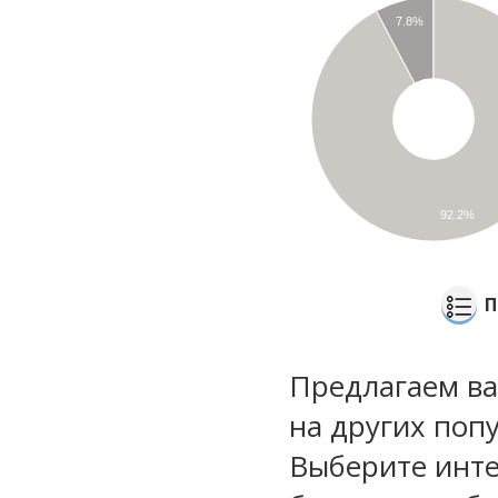
7.8%
92.2%
П
Предлагаем ва
на других поп
Выберите инте