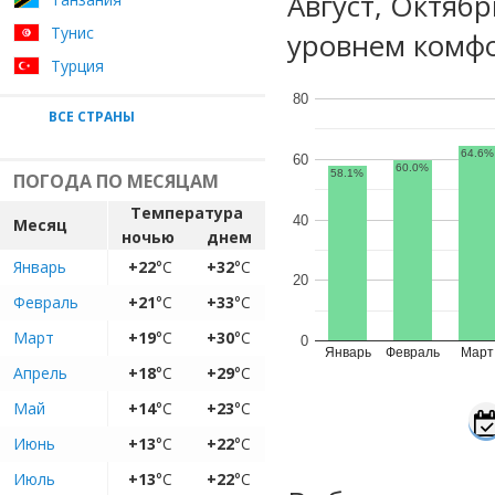
Август, Октяб
Тунис
уровнем комфо
Турция
80
ВСЕ СТРАНЫ
64.6%
60
60.0%
58.1%
ПОГОДА ПО МЕСЯЦАМ
Температура
40
Месяц
ночью
днем
Январь
+22
°C
+32
°C
20
Февраль
+21
°C
+33
°C
Март
+19
°C
+30
°C
0
Январь
Февраль
Март
Апрель
+18
°C
+29
°C
Май
+14
°C
+23
°C
Июнь
+13
°C
+22
°C
Июль
+13
°C
+22
°C