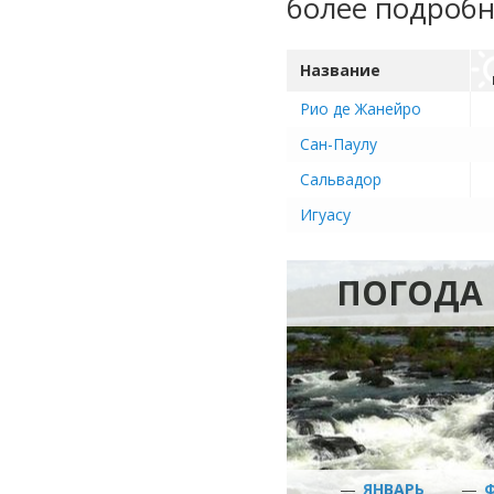
более подроб
Название
Рио де Жанейро
Сан-Паулу
Сальвадор
Игуасу
ПОГОДА 
—
ЯНВАРЬ
—