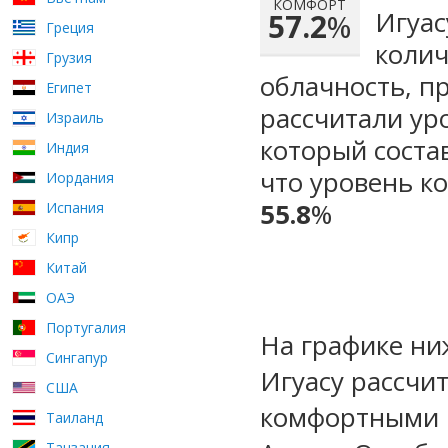
КОМФОРТ
Игуас
57.2
%
Греция
колич
Грузия
облачность, п
Египет
рассчитали ур
Израиль
который сост
Индия
что уровень к
Иордания
55.8
%
Испания
Кипр
Китай
ОАЭ
Португалия
На графике ни
Сингапур
Игуасу рассчи
США
комфортными м
Таиланд
Танзания