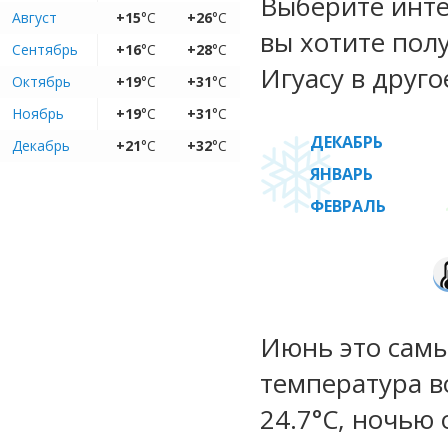
Выберите инте
Август
+15
°C
+26
°C
вы хотите пол
Сентябрь
+16
°C
+28
°C
Игуасу в друго
Октябрь
+19
°C
+31
°C
Ноябрь
+19
°C
+31
°C
ДЕКАБРЬ
Декабрь
+21
°C
+32
°C
ЯНВАРЬ
ФЕВРАЛЬ
Июнь это самы
температура во
24.7°C, ночью 