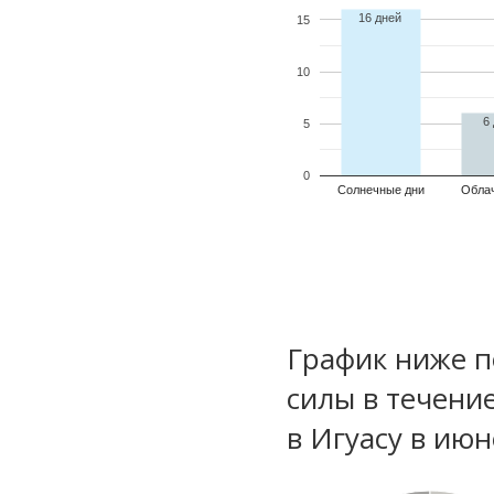
16 дней
15
10
6
5
0
Солнечные дни
Обла
График ниже п
силы в течени
в Игуасу в ию