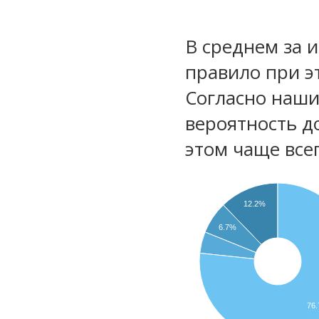
В среднем за 
правило при э
Согласно наш
вероятность д
этом чаще все
12.2%
6.7%
76