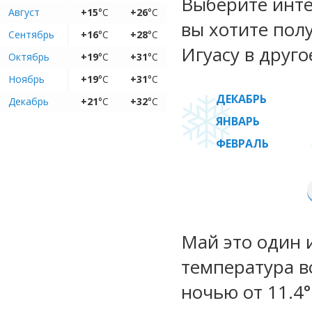
Выберите инте
Август
+15
°C
+26
°C
вы хотите пол
Сентябрь
+16
°C
+28
°C
Игуасу в друго
Октябрь
+19
°C
+31
°C
Ноябрь
+19
°C
+31
°C
ДЕКАБРЬ
Декабрь
+21
°C
+32
°C
ЯНВАРЬ
ФЕВРАЛЬ
Май это один 
температура во
ночью от 11.4°