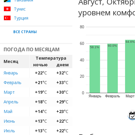
Август, Октяб
Тунис
уровнем комфо
Турция
80
ВСЕ СТРАНЫ
64.6%
60
60.0%
58.1%
ПОГОДА ПО МЕСЯЦАМ
Температура
40
Месяц
ночью
днем
Январь
+22
°C
+32
°C
20
Февраль
+21
°C
+33
°C
Март
+19
°C
+30
°C
0
Январь
Февраль
Март
Апрель
+18
°C
+29
°C
Май
+14
°C
+23
°C
Июнь
+13
°C
+22
°C
Июль
+13
°C
+22
°C