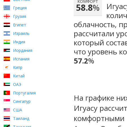
КОМФОРТ
Игуас
58.8
%
Греция
колич
Грузия
облачность, п
Египет
рассчитали ур
Израиль
который сост
Индия
что уровень к
Иордания
57.2
%
Испания
Кипр
Китай
ОАЭ
Португалия
На графике ни
Сингапур
Игуасу рассчи
США
комфортными м
Таиланд
Танзания