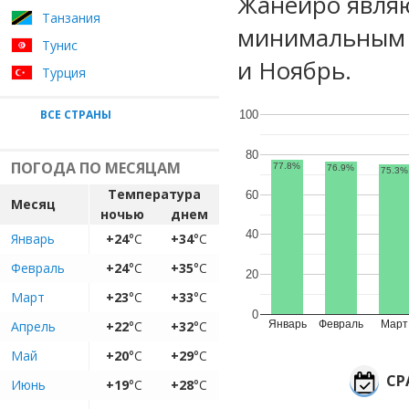
Жанейро являю
Танзания
минимальным у
Тунис
и Ноябрь.
Турция
ВСЕ СТРАНЫ
100
80
ПОГОДА ПО МЕСЯЦАМ
77.8%
76.9%
75.3%
Температура
60
Месяц
ночью
днем
40
Январь
+24
°C
+34
°C
Февраль
+24
°C
+35
°C
20
Март
+23
°C
+33
°C
0
Апрель
+22
°C
+32
°C
Январь
Февраль
Март
Май
+20
°C
+29
°C
СР
Июнь
+19
°C
+28
°C