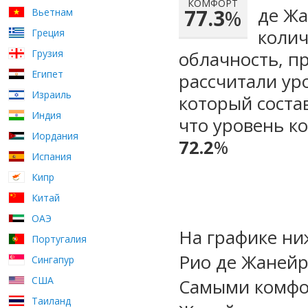
КОМФОРТ
де Жа
77.3
%
Вьетнам
колич
Греция
Грузия
облачность, п
Египет
рассчитали ур
Израиль
который сост
Индия
что уровень к
Иордания
72.2
%
Испания
Кипр
Китай
ОАЭ
На графике ни
Португалия
Рио де Жанейр
Сингапур
США
Самыми комфо
Таиланд