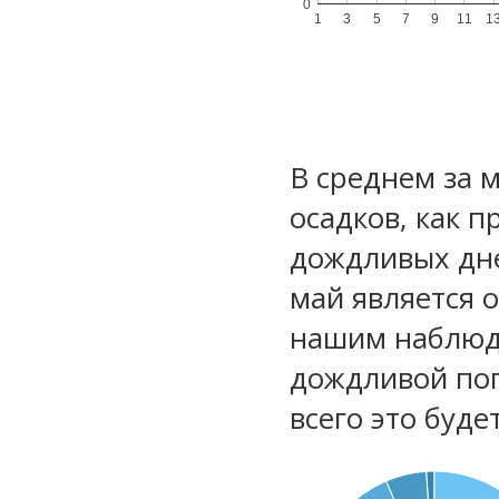
0
1
3
5
7
9
11
1
В среднем за 
осадков, как 
дождливых дне
май является 
нашим наблюд
дождливой по
всего это буд