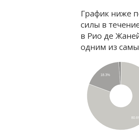
График ниже п
силы в течени
в Рио де Жане
одним из самы
18.3%
80.6