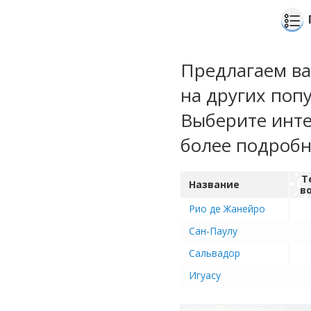
Предлагаем ва
на других поп
Выберите инте
более подроб
Т
Название
в
Рио де Жанейро
Сан-Паулу
Сальвадор
Игуасу