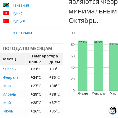
являются Февр
Танзания
минимальным у
Тунис
Октябрь.
Турция
ВСЕ СТРАНЫ
100
87.1%
87.3%
80
83.4%
ПОГОДА ПО МЕСЯЦАМ
Температура
60
Месяц
ночью
днем
40
Январь
+23
°C
+33
°C
Февраль
+24
°C
+35
°C
20
Март
+27
°C
+38
°C
0
Апрель
+28
°C
+38
°C
Январь
Февраль
Март
Май
+28
°C
+37
°C
Июнь
+26
°C
+35
°C