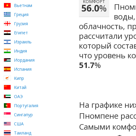
КОМФОРТ
Пномп
56.0
%
Вьетнам
воды,
Греция
Грузия
облачность, п
Египет
рассчитали ур
Израиль
который сост
Индия
что уровень к
Иордания
51.7
%
Испания
Кипр
Китай
ОАЭ
На графике ни
Португалия
Пномпене расс
Сингапур
США
Самыми комфо
Таиланд