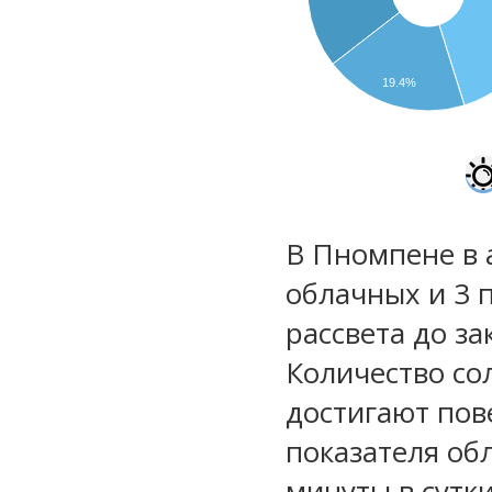
19.4%
В Пномпене в а
облачных и 3 
рассвета до за
Количество со
достигают пов
показателя обл
минуты в сутк