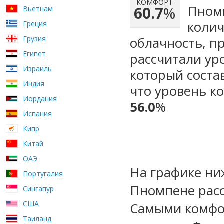
КОМФОРТ
Пномп
60.7
%
Вьетнам
колич
Греция
Грузия
облачность, п
Египет
рассчитали ур
Израиль
который сост
Индия
что уровень ко
Иордания
56.0
%
Испания
Кипр
Китай
ОАЭ
На графике ни
Португалия
Пномпене расс
Сингапур
США
Самыми комфо
Таиланд