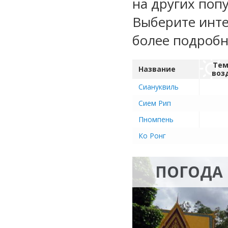
на других поп
Выберите инте
более подроб
Тем
Название
воз
Сиануквиль
Сием Рип
Пномпень
Ко Ронг
ПОГОДА