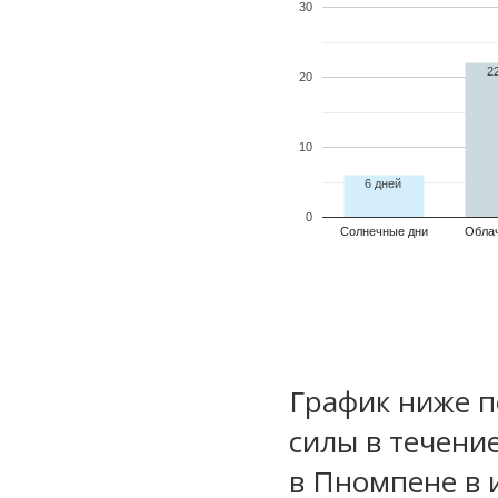
30
2
20
10
6 дней
0
Солнечные дни
Обла
График ниже п
силы в течени
в Пномпене в 