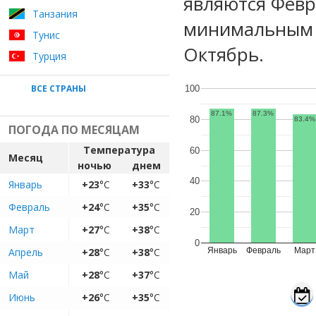
являются Февр
Танзания
минимальным у
Тунис
Октябрь.
Турция
ВСЕ СТРАНЫ
100
87.1%
87.3%
80
83.4%
ПОГОДА ПО МЕСЯЦАМ
Температура
60
Месяц
ночью
днем
40
Январь
+23
°C
+33
°C
Февраль
+24
°C
+35
°C
20
Март
+27
°C
+38
°C
0
Апрель
+28
°C
+38
°C
Январь
Февраль
Март
Май
+28
°C
+37
°C
Июнь
+26
°C
+35
°C