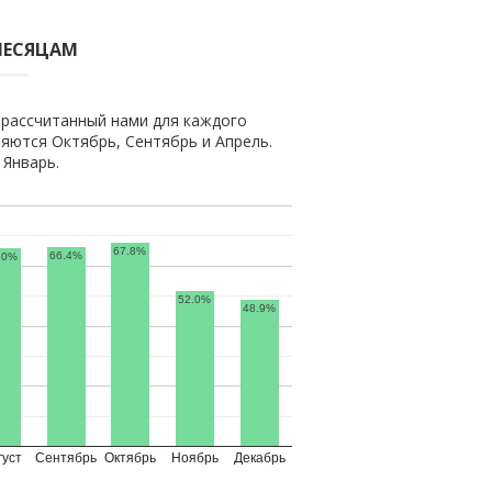
МЕСЯЦАМ
 рассчитанный нами для каждого
яются Октябрь, Сентябрь и Апрель.
Январь.
67.8%
66.4%
.0%
52.0%
48.9%
густ
Сентябрь
Октябрь
Ноябрь
Декабрь