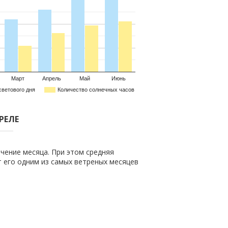
Март
Апрель
Май
Июнь
светового дня
Количество солнечных часов
РЕЛЕ
чение месяца. При этом средняя
ет его одним из самых ветреных месяцев