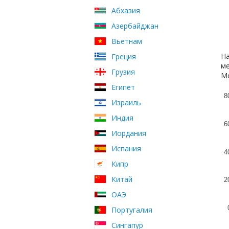
Абхазия
Азербайджан
Вьетнам
На
Греция
ме
Грузия
Ме
Египет
8
Израиль
Индия
6
Иордания
Испания
4
Кипр
Китай
2
ОАЭ
Португалия
Сингапур