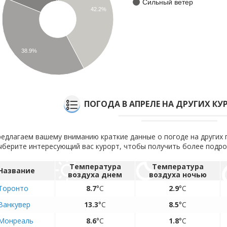
Сильный ветер
42.2%
38.9%
ПОГОДА В АПРЕЛЕ НА ДРУГИХ К
едлагаем вашему вниманию краткие данные о погоде на других 
берите интересующий вас курорт, чтобы получить более подр
Температура
Температура
Название
воздуха днем
воздуха ночью
Торонто
8.7
°C
2.9
°C
Ванкувер
13.3
°C
8.5
°C
Монреаль
8.6
°C
1.8
°C