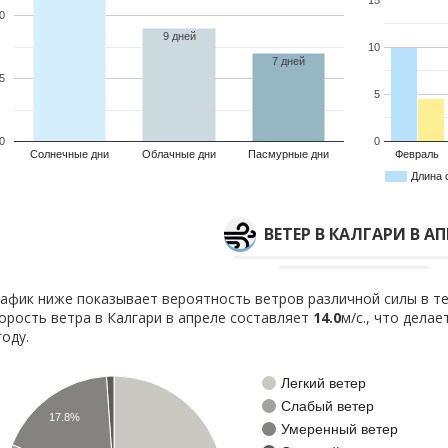
0
9 дней
10
7 дней
5
5
0
0
Солнечные дни
Облачные дни
Пасмурные дни
Февраль
Длина 
ВЕТЕР В КАЛГАРИ В АП
афик ниже показывает вероятность ветров различной силы в те
орость ветра в Калгари в апреле составляет
14.0
м/с., что дела
году.
Легкий ветер
Слабый ветер
17.8%
Умеренный ветер