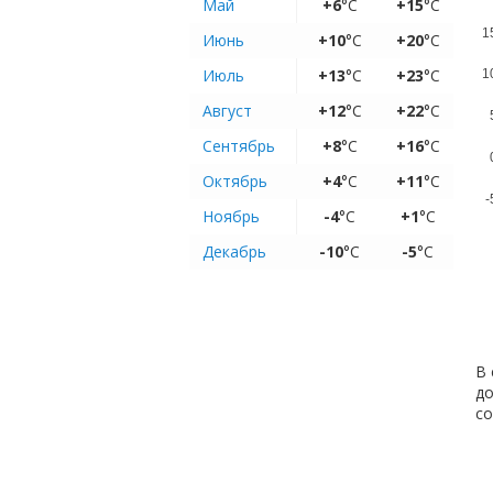
Май
+6
°C
+15
°C
1
Июнь
+10
°C
+20
°C
Июль
+13
°C
+23
°C
1
Август
+12
°C
+22
°C
Сентябрь
+8
°C
+16
°C
Октябрь
+4
°C
+11
°C
-
Ноябрь
-4
°C
+1
°C
Декабрь
-10
°C
-5
°C
В 
до
с