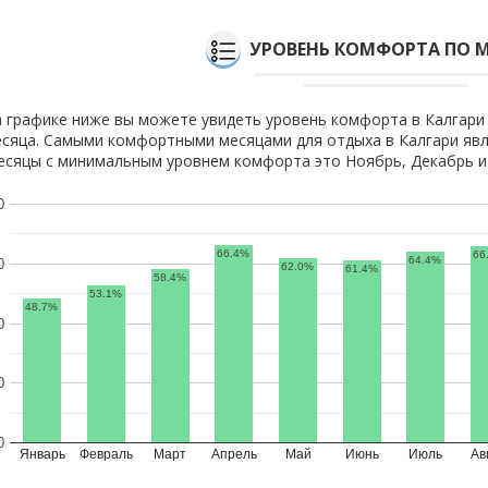
УРОВЕНЬ КОМФОРТА ПО 
 графике ниже вы можете увидеть уровень комфорта в Калгари
сяца. Самыми комфортными месяцами для отдыха в Калгари явл
сяцы с минимальным уровнем комфорта это Ноябрь, Декабрь и 
0
66.4%
66
64.4%
0
62.0%
61.4%
58.4%
53.1%
48.7%
0
0
0
Январь
Февраль
Март
Апрель
Май
Июнь
Июль
Ав