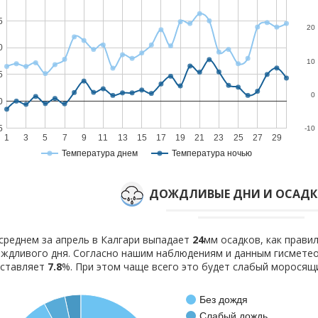
5
20
0
10
5
0
0
5
-10
1
3
5
7
9
11
13
15
17
19
21
23
25
27
29
Температура днем
Температура ночью
ДОЖДЛИВЫЕ ДНИ И ОСАДКИ
среднем за апрель в Калгари выпадает
24
мм осадков, как прави
ждливого дня. Согласно нашим наблюдениям и данным гисмете
оставляет
7.8
%. При этом чаще всего это будет слабый моросящ
Без дождя
Слабый дождь