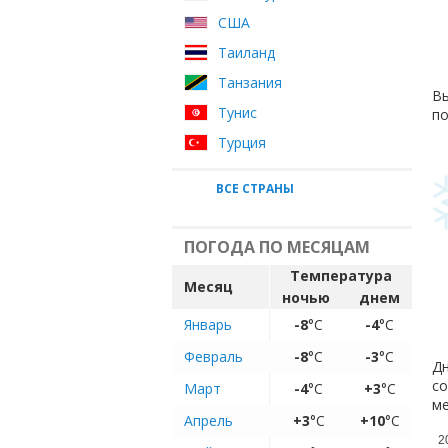
США
Таиланд
Танзания
Вы
Тунис
по
Турция
ВСЕ СТРАНЫ
ПОГОДА ПО МЕСЯЦАМ
Температура
Месяц
ночью
днем
Январь
-8
°C
-4
°C
Февраль
-8
°C
-3
°C
Дн
со
Март
-4
°C
+3
°C
ме
Апрель
+3
°C
+10
°C
2