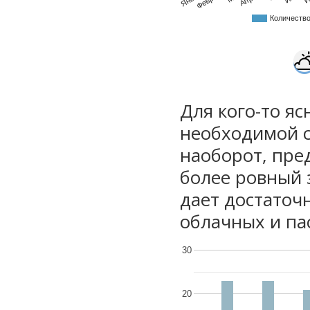
Количеств
Для кого-то яс
необходимой с
наоборот, пре
более ровный 
дает достаточ
облачных и па
30
20