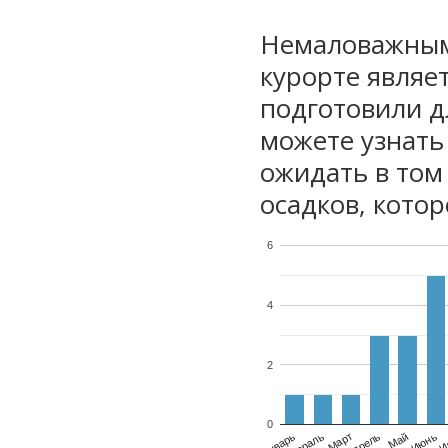
Немаловажным
курорте являе
подготовили дл
можете узнать
ожидать в том
осадков, котор
6
4
2
0
Январь
Февраль
Март
Апрель
Май
Июнь
И