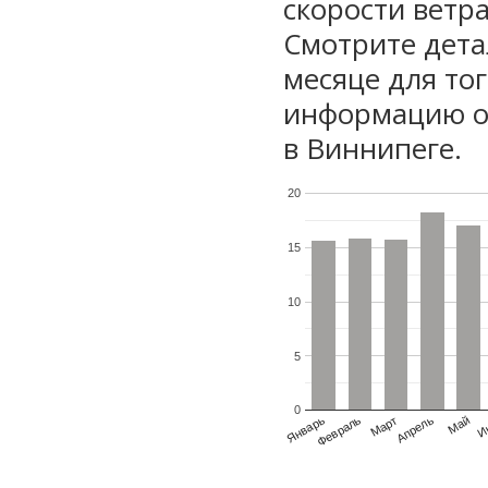
скорости ветра
Смотрите дета
месяце для то
информацию о 
в Виннипеге.
20
15
10
5
0
Январь
Февраль
Март
Апрель
Май
И