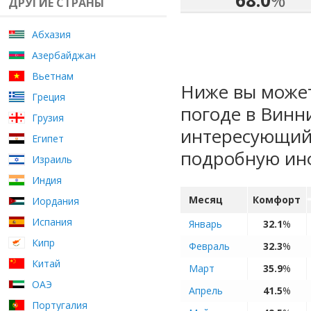
68.0
%
ДРУГИЕ СТРАНЫ
Абхазия
Азербайджан
Вьетнам
Ниже вы может
Греция
погоде в Винн
Грузия
интересующий 
Египет
подробную ин
Израиль
Индия
Месяц
Комфорт
Иордания
Испания
Январь
32.1
%
Кипр
Февраль
32.3
%
Китай
Март
35.9
%
ОАЭ
Апрель
41.5
%
Португалия