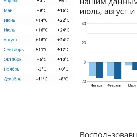
нашим данным
Апрель
+0
°C
+6
°C
июль, август и
Май
+9
°C
+16
°C
Июнь
+14
°C
+22
°C
40
Июль
+16
°C
+24
°C
Август
+16
°C
+24
°C
20
Сентябрь
+11
°C
+17
°C
Октябрь
+6
°C
+10
°C
0
Ноябрь
-3
°C
+0
°C
Декабрь
-11
°C
-8
°C
-20
Январь
Февраль
Март
Воспользовавш