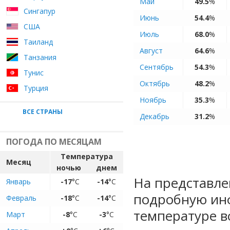
Май
49.5
%
Сингапур
Июнь
54.4
%
США
Июль
68.0
%
Таиланд
Август
64.6
%
Танзания
Сентябрь
54.3
%
Тунис
Октябрь
48.2
%
Турция
Ноябрь
35.3
%
ВСЕ СТРАНЫ
Декабрь
31.2
%
ПОГОДА ПО МЕСЯЦАМ
Температура
Месяц
ночью
днем
На представле
Январь
-17
°C
-14
°C
подробную ин
Февраль
-18
°C
-14
°C
температуре в
Март
-8
°C
-3
°C