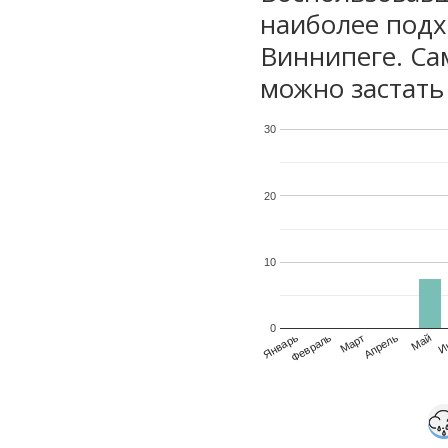
наиболее подх
Виннипеге. Са
можно застать 
30
20
10
0
Январь
Февраль
Март
Апрель
Май
И