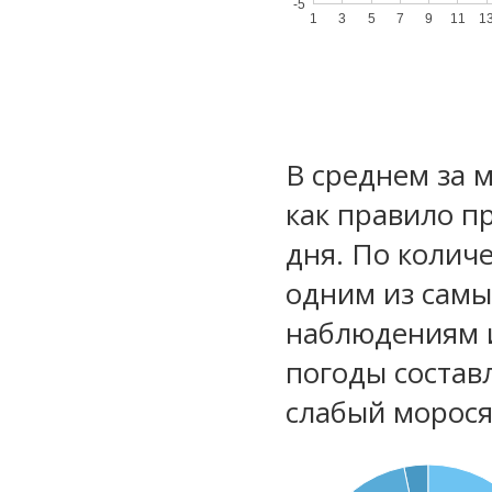
-5
1
3
5
7
9
11
1
В среднем за 
как правило п
дня. По колич
одним из самы
наблюдениям 
погоды состав
слабый морос