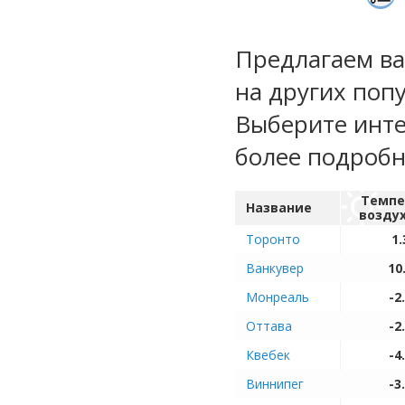
Предлагаем ва
на других поп
Выберите инте
более подроб
Темпе
Название
возду
Торонто
1.
Ванкувер
10
Монреаль
-2
Оттава
-2
Квебек
-4
Виннипег
-3