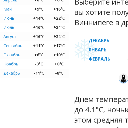
Выберите инте
Май
+9
°C
+16
°C
вы хотите пол
Июнь
+14
°C
+22
°C
Виннипеге в д
Июль
+16
°C
+24
°C
Август
+16
°C
+24
°C
ДЕКАБРЬ
Сентябрь
+11
°C
+17
°C
ЯНВАРЬ
Октябрь
+6
°C
+10
°C
ФЕВРАЛЬ
Ноябрь
-3
°C
+0
°C
Декабрь
-11
°C
-8
°C
Днем температу
до 4.1°C, ночь
этом средняя 