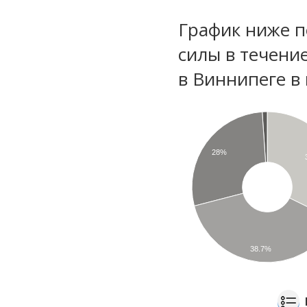
График ниже п
силы в течени
в Виннипеге в
28%
38.7%