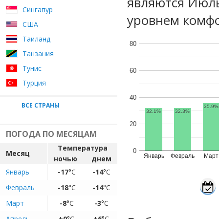
являются Июль
Сингапур
уровнем комфо
США
Таиланд
80
Танзания
Тунис
60
Турция
40
ВСЕ СТРАНЫ
35.9%
32.1%
32.3%
20
ПОГОДА ПО МЕСЯЦАМ
Температура
0
Месяц
Январь
Февраль
Март
ночью
днем
Январь
-17
°C
-14
°C
Февраль
-18
°C
-14
°C
Март
-8
°C
-3
°C
Апрель
+0
°C
+6
°C