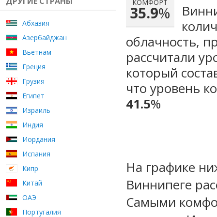
ДРУГИЕ СТРАНЫ
КОМФОРТ
Винни
35.9
%
колич
Абхазия
Азербайджан
облачность, п
Вьетнам
рассчитали ур
Греция
который сост
Грузия
что уровень к
Египет
41.5
%
Израиль
Индия
Иордания
Испания
На графике ни
Кипр
Виннипеге рас
Китай
ОАЭ
Самыми комфо
Португалия