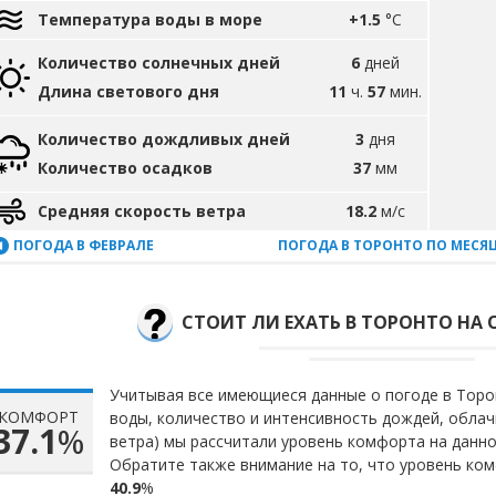
Температура воды в море
+1.5
°C
Количество солнечных дней
6
дней
Длина светового дня
11
ч.
57
мин.
Количество дождливых дней
3
дня
Количество осадков
37
мм
Средняя скорость ветра
18.2
м/с
ПОГОДА В ФЕВРАЛЕ
ПОГОДА В ТОРОНТО ПО МЕСЯ
СТОИТ ЛИ ЕХАТЬ В ТОРОНТО НА 
Учитывая все имеющиеся данные о погоде в Торон
КОМФОРТ
воды, количество и интенсивность дождей, облач
37.1
%
ветра) мы рассчитали уровень комфорта на данн
Обратите также внимание на то, что уровень ком
40.9
%