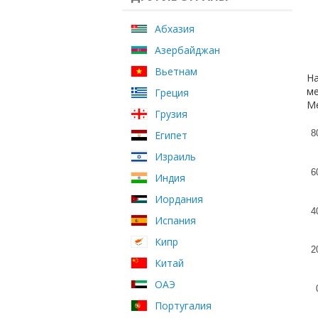
Абхазия
Азербайджан
Вьетнам
На
ме
Греция
Ме
Грузия
8
Египет
Израиль
6
Индия
Иордания
4
Испания
Кипр
2
Китай
ОАЭ
Португалия