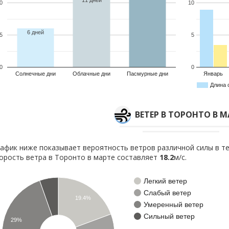
11 дней
0
10
6 дней
5
5
0
0
Солнечные дни
Облачные дни
Пасмурные дни
Январь
Длина 
ВЕТЕР В ТОРОНТО В М
афик ниже показывает вероятность ветров различной силы в те
орость ветра в Торонто в марте составляет
18.2
м/с.
Легкий ветер
Слабый ветер
19.4%
Умеренный ветер
Сильный ветер
29%