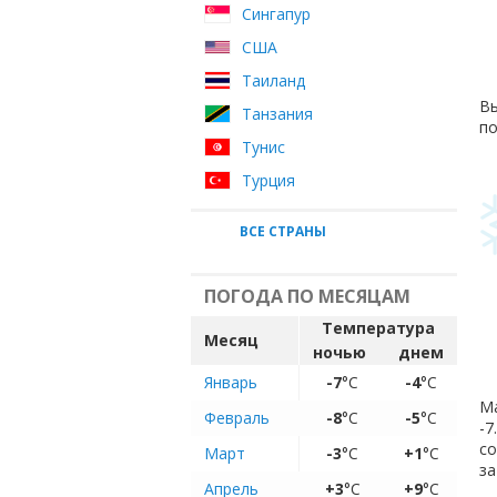
Сингапур
США
Таиланд
Вы
Танзания
по
Тунис
Турция
ВСЕ СТРАНЫ
ПОГОДА ПО МЕСЯЦАМ
Температура
Месяц
ночью
днем
Январь
-7
°C
-4
°C
Ма
Февраль
-8
°C
-5
°C
-7
с
Март
-3
°C
+1
°C
за
Апрель
+3
°C
+9
°C