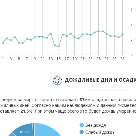
6
4
2
0
1
3
5
7
9
11
13
15
17
19
21
23
25
27
29
31
ДОЖДЛИВЫЕ ДНИ И ОСАДК
среднем за март в Торонто выпадает
37
мм осадков, как правил
ждливых дней. Согласно нашим наблюдениям и данным гисмете
оставляет
21.5
%. При этом чаще всего это будет дождь умеренно
Без дождя
Слабый дождь
10.7%