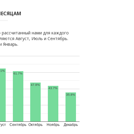
МЕСЯЦАМ
 рассчитанный нами для каждого
яются Август, Июль и Сентябрь.
 Январь.
.1%
61.7%
47.8%
43.7%
35.8%
густ
Сентябрь
Октябрь
Ноябрь
Декабрь