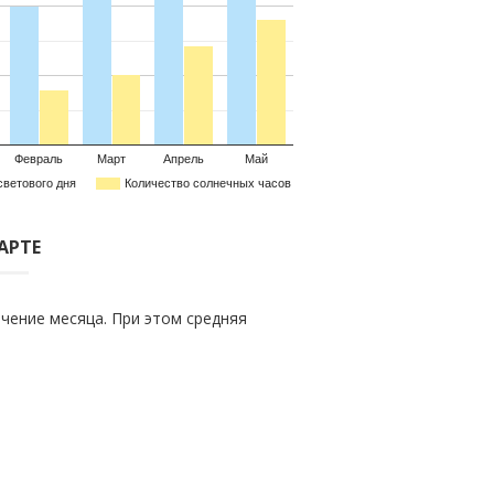
Февраль
Март
Апрель
Май
светового дня
Количество солнечных часов
АРТЕ
чение месяца. При этом средняя