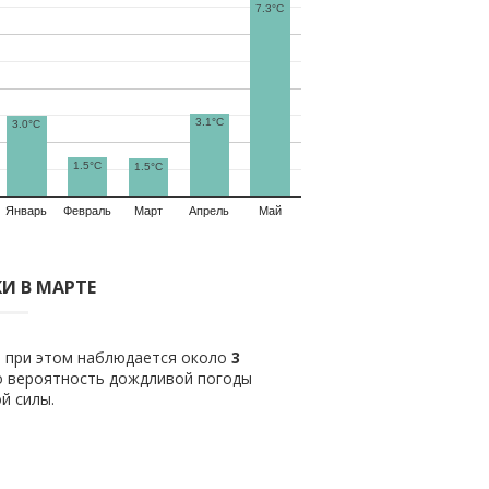
7.3°C
3.1°C
3.0°C
1.5°C
1.5°C
Январь
Февраль
Март
Апрель
Май
И В МАРТЕ
о при этом наблюдается около
3
о вероятность дождливой погоды
й силы.