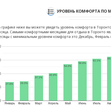
УРОВЕНЬ КОМФОРТА ПО 
 графике ниже вы можете увидеть уровень комфорта в Торонто
сяца. Самыми комфортными месяцами для отдыха в Торонто явл
сяцы с минимальным уровнем комфорта это Декабрь, Февраль и
0
65
0
62.1%
58.6%
54.0%
0
40.9%
37.1%
29.0%
27.6%
0
0
Январь
Февраль
Март
Апрель
Май
Июнь
Июль
Ав