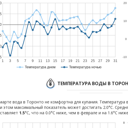
0
20
5
10
0
5
0
0
5
-10
1
3
5
7
9
11
13
15
17
19
21
23
25
27
29
31
Температура днем
Температура ночью
ТЕМПЕРАТУРА ВОДЫ В ТОРОН
марте вода в Торонто не комфортна для купания. Температура в
и этом максимальный показатель может достигать 2.0°C. Средн
оставляет
1.5
°C, что на 0.0°C ниже, чем в феврале и на 1.6°C ниж
8