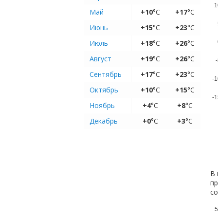
1
Май
+10
°C
+17
°C
Июнь
+15
°C
+23
°C
Июль
+18
°C
+26
°C
Август
+19
°C
+26
°C
-
Сентябрь
+17
°C
+23
°C
-1
Октябрь
+10
°C
+15
°C
-1
Ноябрь
+4
°C
+8
°C
Декабрь
+0
°C
+3
°C
В 
пр
с
5