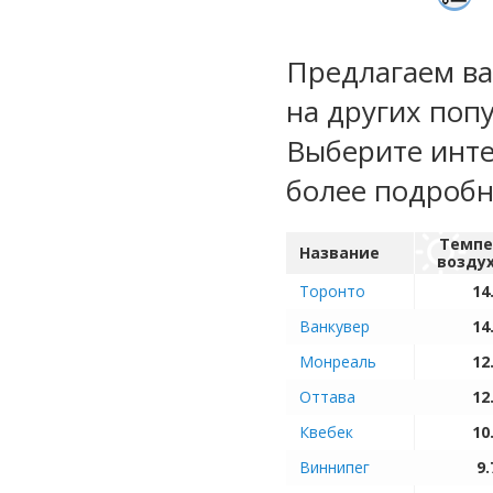
Предлагаем ва
на других поп
Выберите инте
более подроб
Темпе
Название
возду
Торонто
14
Ванкувер
14
Монреаль
12
Оттава
12
Квебек
10
Виннипег
9.