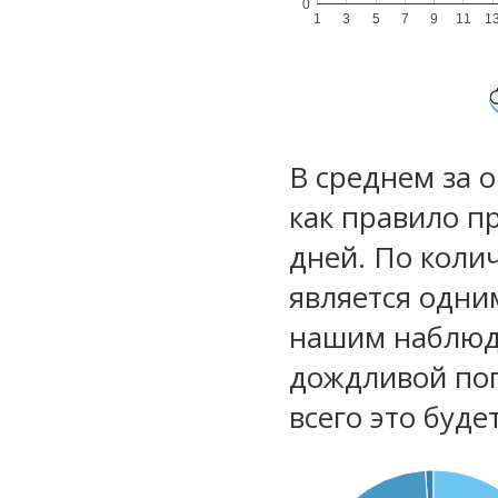
0
1
3
5
7
9
11
1
В среднем за 
как правило п
дней. По коли
является одни
нашим наблюд
дождливой по
всего это буд