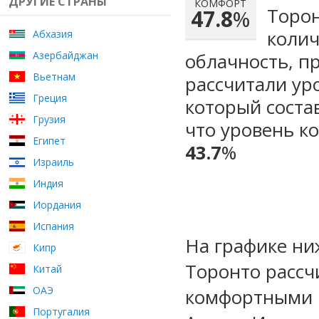
ДРУГИЕ СТРАНЫ
КОМФОРТ
Торон
47.8
%
колич
Абхазия
Азербайджан
облачность, п
Вьетнам
рассчитали ур
Греция
который сост
Грузия
что уровень к
Египет
43.7
%
Израиль
Индия
Иордания
Испания
На графике ни
Кипр
Торонто рассч
Китай
ОАЭ
комфортными м
Португалия