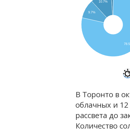
10.7%
9.7%
78.
В Торонто в ок
облачных и 12
рассвета до за
Количество со