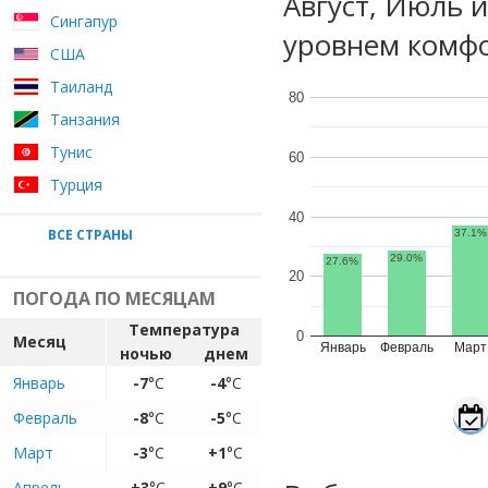
Август, Июль 
Сингапур
уровнем комфо
США
Таиланд
80
Танзания
Тунис
60
Турция
40
ВСЕ СТРАНЫ
37.1%
29.0%
27.6%
20
ПОГОДА ПО МЕСЯЦАМ
Температура
0
Месяц
Январь
Февраль
Март
ночью
днем
Январь
-7
°C
-4
°C
Февраль
-8
°C
-5
°C
Март
-3
°C
+1
°C
Апрель
+3
°C
+9
°C