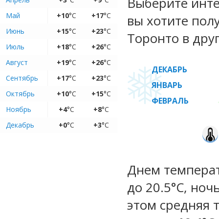
Выберите инте
Май
+10
°C
+17
°C
вы хотите пол
Июнь
+15
°C
+23
°C
Торонто в дру
Июль
+18
°C
+26
°C
Август
+19
°C
+26
°C
ДЕКАБРЬ
Сентябрь
+17
°C
+23
°C
ЯНВАРЬ
Октябрь
+10
°C
+15
°C
ФЕВРАЛЬ
Ноябрь
+4
°C
+8
°C
Декабрь
+0
°C
+3
°C
Днем температу
до 20.5°C, ноч
этом средняя 