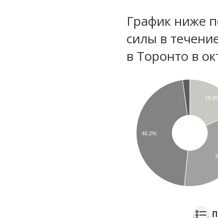
График ниже п
силы в течени
в Торонто в о
18.3
46.2%
П