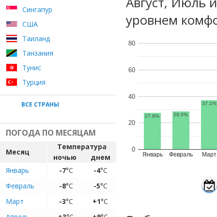
Август, Июль 
Сингапур
уровнем комфо
США
Таиланд
80
Танзания
Тунис
60
Турция
40
ВСЕ СТРАНЫ
37.1%
29.0%
27.6%
20
ПОГОДА ПО МЕСЯЦАМ
Температура
0
Месяц
Январь
Февраль
Март
ночью
днем
Январь
-7
°C
-4
°C
Февраль
-8
°C
-5
°C
Март
-3
°C
+1
°C
Апрель
+3
°C
+9
°C