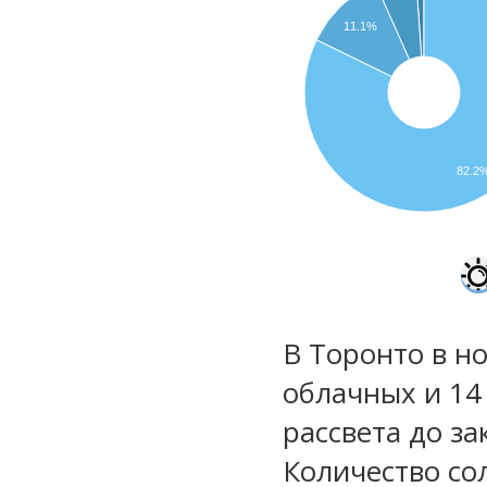
11.1%
82.2
В Торонто в но
облачных и 14
рассвета до за
Количество со