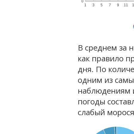
0
1
3
5
7
9
11
В среднем за 
как правило п
дня. По колич
одним из самы
наблюдениям 
погоды состав
слабый морос