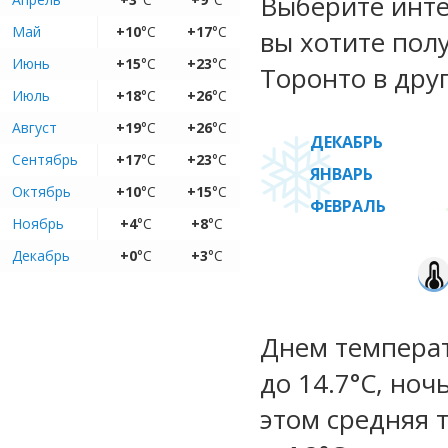
Выберите инте
Май
+10
°C
+17
°C
вы хотите пол
Июнь
+15
°C
+23
°C
Торонто в дру
Июль
+18
°C
+26
°C
Август
+19
°C
+26
°C
ДЕКАБРЬ
Сентябрь
+17
°C
+23
°C
ЯНВАРЬ
Октябрь
+10
°C
+15
°C
ФЕВРАЛЬ
Ноябрь
+4
°C
+8
°C
Декабрь
+0
°C
+3
°C
Днем температ
до 14.7°C, ноч
этом средняя 