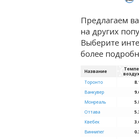
Предлагаем ва
на других поп
Выберите инте
более подроб
Темпе
Название
возду
Торонто
8.
Ванкувер
9.
Монреаль
5.
Оттава
5.
Квебек
3.
Виннипег
0.