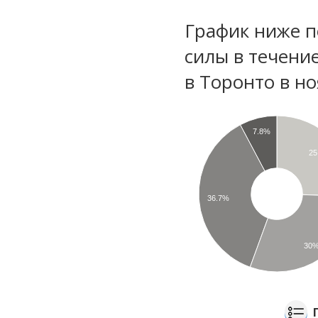
График ниже п
силы в течени
в Торонто в н
7.8%
25
36.7%
30