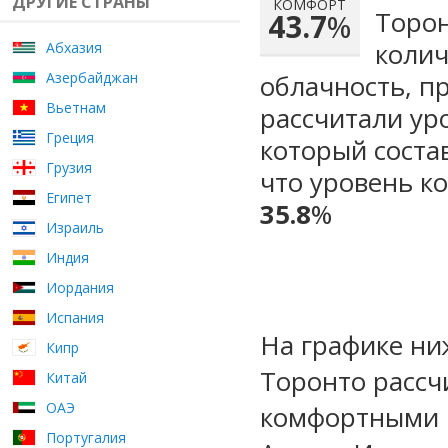
ДРУГИЕ СТРАНЫ
КОМФОРТ
Торон
43.7
%
колич
Абхазия
Азербайджан
облачность, п
Вьетнам
рассчитали ур
Греция
который сост
Грузия
что уровень к
Египет
35.8
%
Израиль
Индия
Иордания
Испания
На графике ни
Кипр
Торонто рассч
Китай
ОАЭ
комфортными м
Португалия