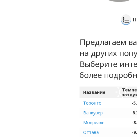
П
Предлагаем ва
на других поп
Выберите инте
более подроб
Темпе
Название
возду
Торонто
-5
Ванкувер
8.
Монреаль
-8
Оттава
-9