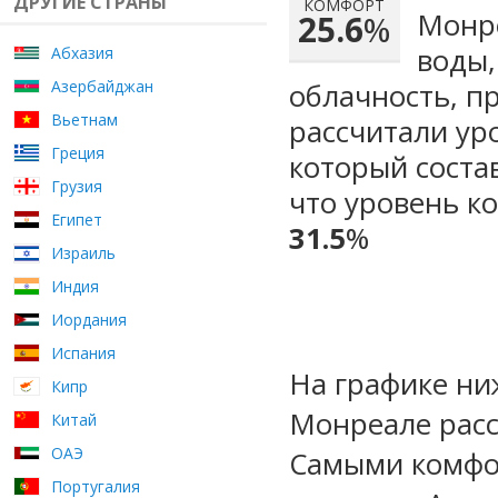
ДРУГИЕ СТРАНЫ
КОМФОРТ
Монре
25.6
%
воды,
Абхазия
Азербайджан
облачность, п
Вьетнам
рассчитали ур
Греция
который сост
Грузия
что уровень к
Египет
31.5
%
Израиль
Индия
Иордания
Испания
На графике ни
Кипр
Монреале расс
Китай
ОАЭ
Самыми комфо
Португалия