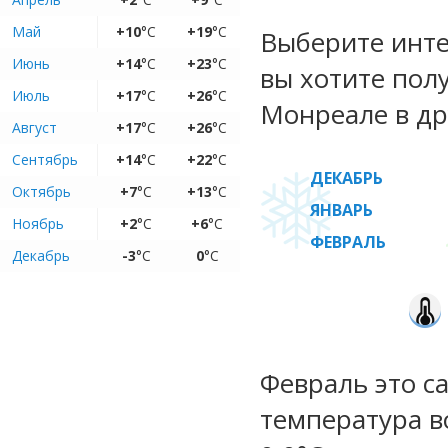
Май
+10
°C
+19
°C
Выберите инте
Июнь
+14
°C
+23
°C
вы хотите пол
Июль
+17
°C
+26
°C
Монреале в др
Август
+17
°C
+26
°C
Сентябрь
+14
°C
+22
°C
ДЕКАБРЬ
Октябрь
+7
°C
+13
°C
ЯНВАРЬ
Ноябрь
+2
°C
+6
°C
ФЕВРАЛЬ
Декабрь
-3
°C
0
°C
Февраль это с
температура во