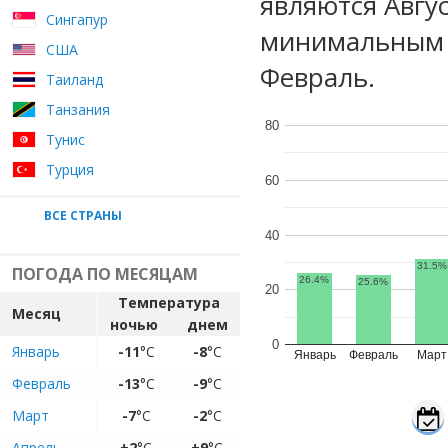
являются Авгу
Сингапур
минимальным у
США
Февраль.
Таиланд
Танзания
80
Тунис
Турция
60
ВСЕ СТРАНЫ
40
31.5%
ПОГОДА ПО МЕСЯЦАМ
26.4%
25.6%
20
Температура
Месяц
ночью
днем
0
Январь
-11
°C
-8
°C
Январь
Февраль
Март
Февраль
-13
°C
-9
°C
Март
-7
°C
-2
°C
Апрель
+2
°C
+9
°C