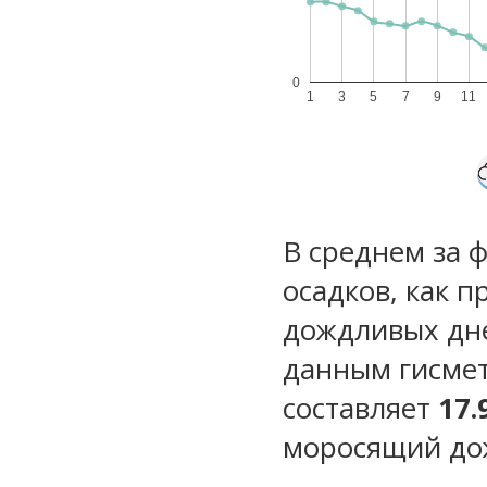
0
1
3
5
7
9
11
В среднем за 
осадков, как 
дождливых дн
данным гисмет
составляет
17.
моросящий до