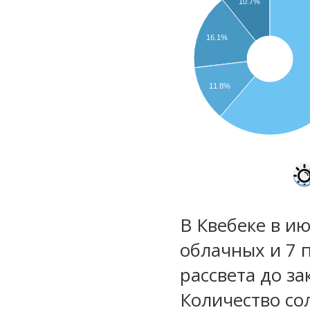
10.7%
16.1%
11.8%
В Квебеке в ию
облачных и 7 
рассвета до за
Количество со