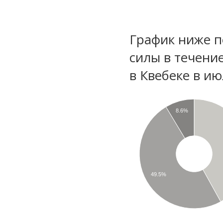
График ниже п
силы в течени
в Квебеке в и
8.6%
49.5%