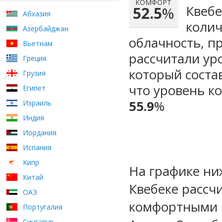
КОМФОРТ
Квебе
52.5
%
Абхазия
колич
Азербайджан
облачность, п
Вьетнам
рассчитали ур
Греция
который сост
Грузия
что уровень ко
Египет
55.9
%
Израиль
Индия
Иордания
Испания
Кипр
На графике ни
Китай
Квебеке рассч
ОАЭ
комфортными м
Португалия
Сингапур