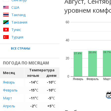
Август, Сентя
США
уровнем комфо
Таиланд
Танзания
60
Тунис
Турция
40
ВСЕ СТРАНЫ
28.7%
28.4%
27.4%
20
ПОГОДА ПО МЕСЯЦАМ
Температура
Месяц
ночью
днем
0
Январь
Февраль
Март
Январь
-14
°C
-10
°C
Февраль
-15
°C
-10
°C
Март
-11
°C
-5
°C
Апрель
-2
°C
+5
°C