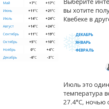
Выберите инте
Май
+7
°C
+17
°C
вы хотите пол
Июнь
+11
°C
+21
°C
Квебеке в друг
Июль
+14
°C
+24
°C
Август
+14
°C
+24
°C
Сентябрь
+11
°C
+19
°C
ДЕКАБРЬ
Октябрь
+5
°C
+10
°C
ЯНВАРЬ
Ноябрь
0
°C
+4
°C
ФЕВРАЛЬ
Декабрь
-6
°C
-3
°C
Июль это один
температура во
27.4°C, ночью 