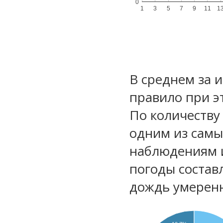
0
1
3
5
7
9
11
1
В среднем за 
правило при э
По количеству
одним из самы
наблюдениям 
погоды состав
дождь умеренн