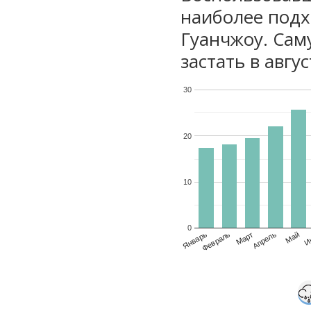
наиболее подх
Гуанчжоу. Сам
застать в авгу
30
20
10
0
Январь
Февраль
Март
Апрель
Май
И