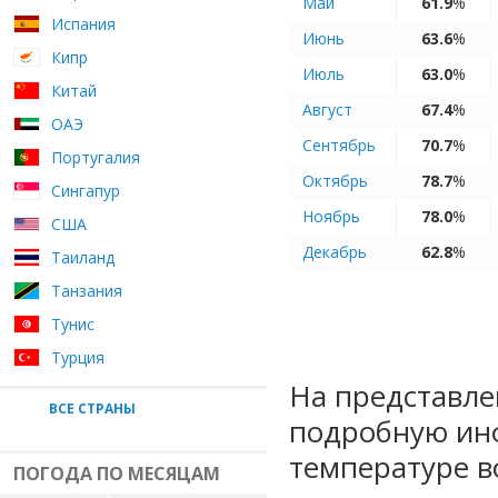
Май
61.9
%
Испания
Июнь
63.6
%
Кипр
Июль
63.0
%
Китай
Август
67.4
%
ОАЭ
Сентябрь
70.7
%
Португалия
Октябрь
78.7
%
Сингапур
Ноябрь
78.0
%
США
Декабрь
62.8
%
Таиланд
Танзания
Тунис
Турция
На представле
ВСЕ СТРАНЫ
подробную ин
температуре в
ПОГОДА ПО МЕСЯЦАМ