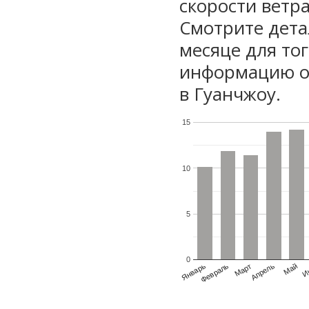
скорости ветра
Смотрите дета
месяце для то
информацию о 
в Гуанчжоу.
15
10
5
0
Январь
Февраль
Март
Апрель
Май
И