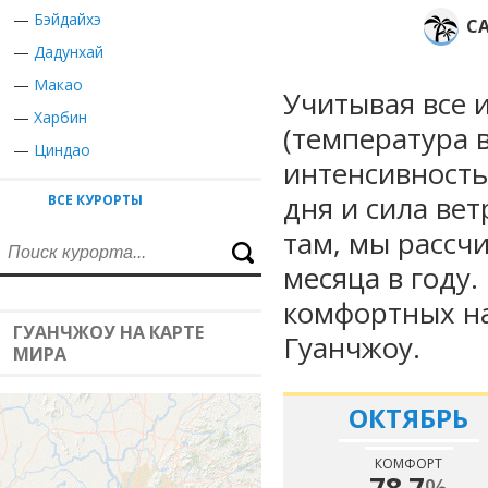
—
Бэйдайхэ
С
—
Дадунхай
—
Макао
Учитывая все 
—
Харбин
(температура в
—
Циндао
интенсивность
дня и сила вет
ВСЕ КУРОРТЫ
там, мы рассч
месяца в году
комфортных на
ГУАНЧЖОУ НА КАРТЕ
Гуанчжоу.
МИРА
ОКТЯБРЬ
КОМФОРТ