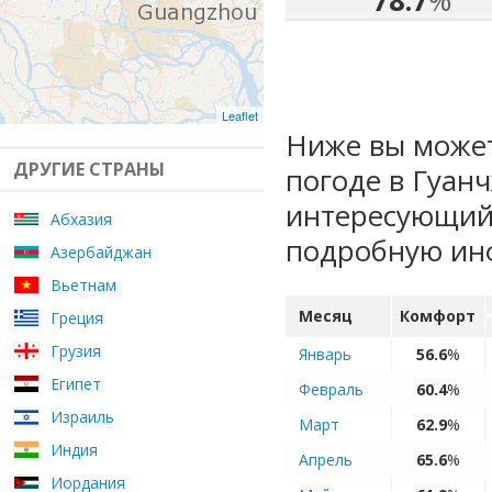
78.7
%
Leaflet
Ниже вы может
ДРУГИЕ СТРАНЫ
погоде в Гуан
интересующий 
Абхазия
подробную ин
Азербайджан
Вьетнам
Месяц
Комфорт
Греция
Грузия
Январь
56.6
%
Египет
Февраль
60.4
%
Израиль
Март
62.9
%
Индия
Апрель
65.6
%
Иордания