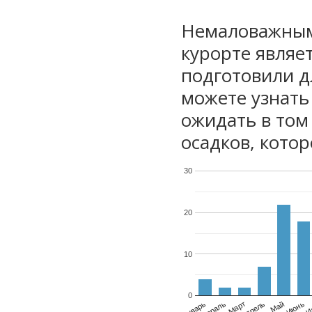
Немаловажным
курорте являе
подготовили дл
можете узнать
ожидать в том
осадков, котор
30
20
10
0
Январь
Февраль
Март
Апрель
Май
Июнь
И