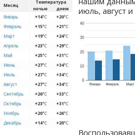
нашим данным
Температура
Месяц
июль, август и
ночью
днем
Январь
+14
°C
+20
°C
40
Февраль
+15
°C
+21
°C
Март
+19
°C
+24
°C
30
Апрель
+23
°C
+29
°C
20
Май
+25
°C
+31
°C
Июнь
+27
°C
+34
°C
10
Июль
+27
°C
+34
°C
0
Август
+27
°C
+34
°C
Январь
Февраль
Март
Сентябрь
+26
°C
+33
°C
Октябрь
+23
°C
+31
°C
Ноябрь
+20
°C
+26
°C
Декабрь
+14
°C
+20
°C
Воспользовавш